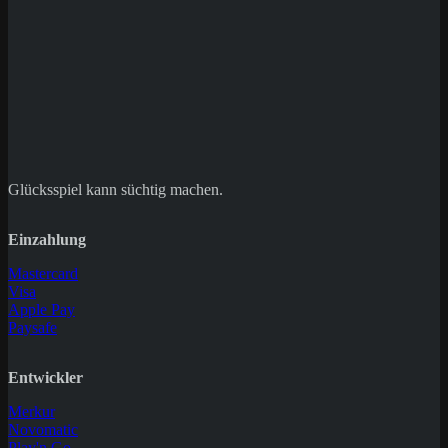
Save my name, email, and website in this
browser for the next time I comment.
Glücksspiel kann süchtig machen.
Einzahlung
Mastercard
Visa
Apple Pay
Paysafe
Entwickler
Merkur
Novomatic
Play'n Go