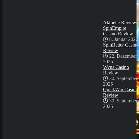
QuickWin Casino
Review
30. September
2025
Aktuelle Reviews
SpinEmpire
Casino Review
8. Januar 2026
SpinBetter Casino
Review
22. Dezember
2025
Wyns Casino
Review
30. September
2025
QuickWin Casino
Review
30. September
2025
Demo Spiel