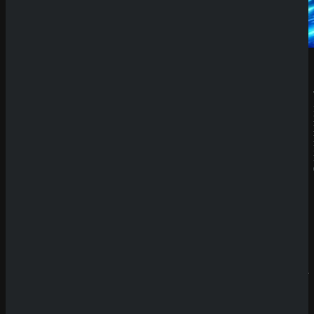
Neueste
Beiträge
SpinEmpir
e Casino
Review
SpinBetter