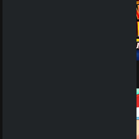
Demo Spiel
10 Santa’s Reindeers
Push Gaming