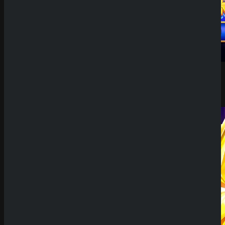
Demo Spiel
Diamond Supernova 100
Push Gaming