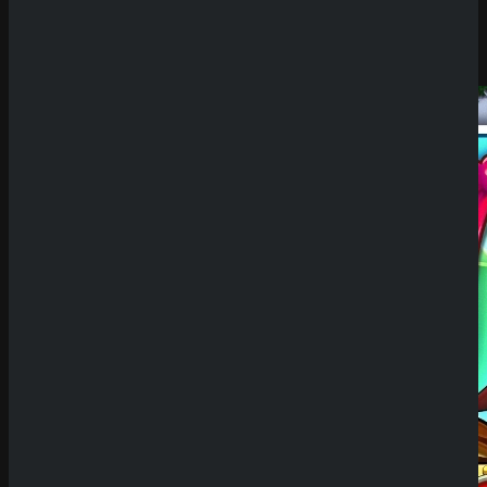
Demo Spiel
Santa Hopper
Push Gaming