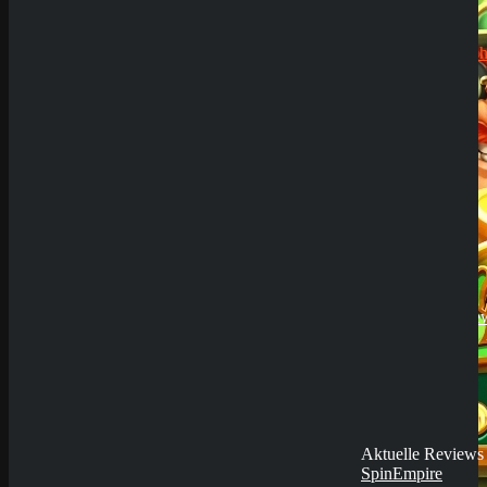
Robert99
zu
CryptoRush
200% bis
zu 2.500€
News
SpinEmpire Casino
Review
8. Januar 2026
SpinBetter Casino
Review
22. Dezember
2025
Wyns Casino Revie
30. September
2025
QuickWin Casino
Review
30. September
2025
Aktuelle Reviews
SpinEmpire