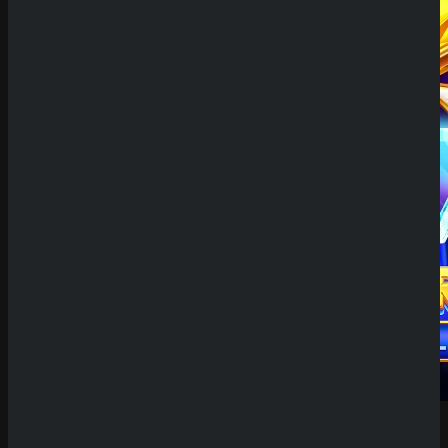
Demo Spiel
Diamond Supernova 5