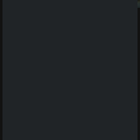
Demo Spiel
Happy Bamboo
Push Gaming