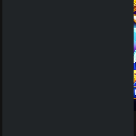
Demo Spiel
Diamond Supernova 20
Push Gaming