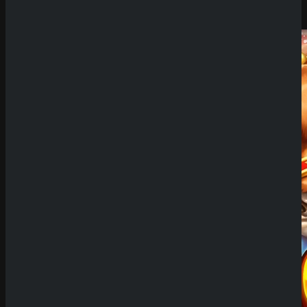
Push Gaming