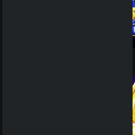
Demo Spiel
Diamond Supernova 40
Push Gaming