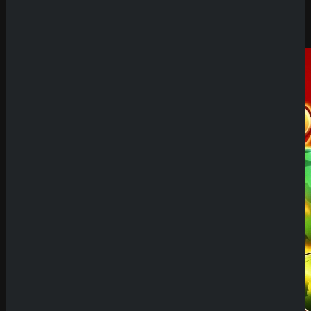
Viva Lock Vegas
Push Gaming