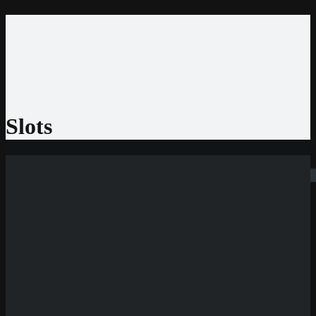
Home
Casinos
Bonis
Slots
Entwickler
News
Slots
Suchen
Filter
Neue Casinos
Megaways