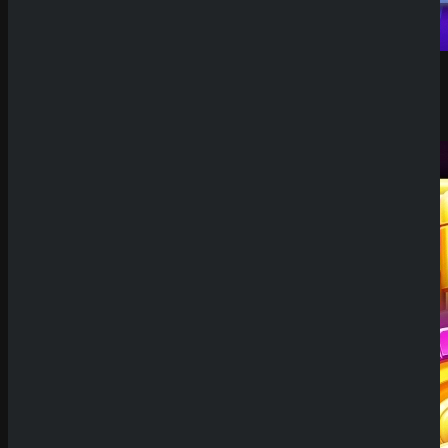
Demo Spiel
Diamonds 4 The Win
Push Gaming