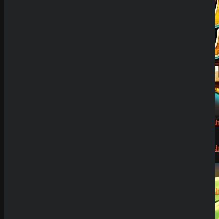
Betista
Casino
Review
Neueste
Kommenta
Alex
zu
Dazard
rami
zu
CryptoRus
Demo Spiel
Jens
zu
Wild Swarm 3 Chocolate Eggs
CryptoRush
200% bis
Push Gaming
zu 2.500€
Silizi
zu
CryptoRush
200% bis
zu 2.500€