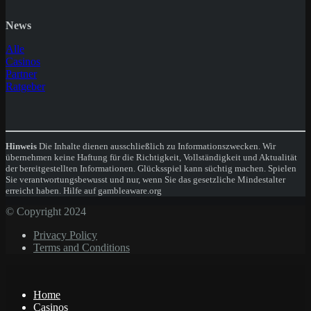
News
Alle
Casinos
Partner
Ratgeber
Hinweis
Die Inhalte dienen ausschließlich zu Informationszwecken. Wir
übernehmen keine Haftung für die Richtigkeit, Vollständigkeit und Aktualität
der bereitgestellten Informationen. Glücksspiel kann süchtig machen. Spielen
Sie verantwortungsbewusst und nur, wenn Sie das gesetzliche Mindestalter
erreicht haben. Hilfe auf gambleaware.org
© Copyright 2024
Privacy Policy
Terms and Conditions
Home
Casinos