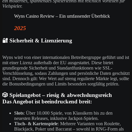
ein modernes, spannendes Spielerlebnis mit reichlich Vorteilen für
Vielspieler.
Wyns Casino Review – Ein umfassender Überblick
2025
🔐
Sicherheit & Lizenzierung
Wyns wird von einer internationalen Betreibergruppe geführt und ist
mit einer Lizenz außerhalb der EU ausgestattet. Diese bietet
grundlegende Sicherheit und Standardfunktionen wie SSL-
Verschlüsselung, sodass Zahlungen und persönliche Daten geschützt
sind. Dennoch gilt: Wer Wert auf streng regulierte Märkte legt, sollte
die Bonusbedingungen und Limits besonders sorgfältig prüfen.
🎲
Spielangebot – riesig & abwechslungsreich
Das Angebot ist beeindruckend breit:
Slots
: Über 10.000 Spiele, von Klassikern bis zu den
neuesten Releases, inklusive Jackpot-Spielen.
Tisch- & Kartenspiele
: Mehrere Varianten von Roulette,
Blackjack, Poker und Baccarat – sowohl in RNG-Form als