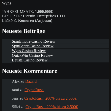
Wyns
JAHRESUMSATZ:
1.000.000€
BESITZER:
Liernin Enterprises LTD
LIZENZ:
Komoren (Anjouan)
Neueste Beiträge
SpinEmpire Casino Review
SpinBetter Casino Review
Wyns Casino Review
QuickWin Casino Review
Betista Casino Review
Neueste Kommentare
Alex
zu
Dazard
rami
zu
CryptoRush
Jens
zu
CryptoRush: 200% bis zu 2.500€
Silizi
zu
CryptoRush: 200% bis zu 2.500€