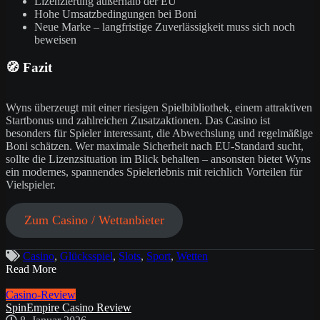
Lizenzierung außerhalb der EU
Hohe Umsatzbedingungen bei Boni
Neue Marke – langfristige Zuverlässigkeit muss sich noch
beweisen
🧭
Fazit
Wyns überzeugt mit einer riesigen Spielbibliothek, einem attraktiven
Startbonus und zahlreichen Zusatzaktionen. Das Casino ist
besonders für Spieler interessant, die Abwechslung und regelmäßige
Boni schätzen. Wer maximale Sicherheit nach EU-Standard sucht,
sollte die Lizenzsituation im Blick behalten – ansonsten bietet Wyns
ein modernes, spannendes Spielerlebnis mit reichlich Vorteilen für
Vielspieler.
Zum Casino / Wettanbieter
Casino
,
Glücksspiel
,
Slots
,
Sport
,
Wetten
Read More
Casino-Review
SpinEmpire Casino Review