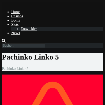
Home
Casinos
Bonis
Slots
Entwickler
News
Pachinko Linko 5
Pachinko Linko 5