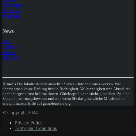
Novomatic
Play'n Go
Pragmatic
News
Alle
Casinos
Partner
Ratgeber
Hinweis
Die Inhalte dienen ausschließlich zu Informationszwecken. Wir
übernehmen keine Haftung für die Richtigkeit, Vollständigkeit und Aktualität
der bereitgestellten Informationen. Glücksspiel kann süchtig machen. Spielen
Sie verantwortungsbewusst und nur, wenn Sie das gesetzliche Mindestalter
erreicht haben. Hilfe auf gambleaware.org
© Copyright 2024
Privacy Policy
Terms and Conditions