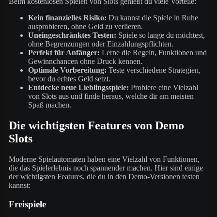
Beim kostenlosen Spielen von Slots genießt du viele Vorteile:
Kein finanzielles Risiko:
Du kannst die Spiele in Ruhe
ausprobieren, ohne Geld zu verlieren.
Uneingeschränktes Testen:
Spiele so lange du möchtest,
ohne Begrenzungen oder Einzahlungspflichten.
Perfekt für Anfänger:
Lerne die Regeln, Funktionen und
Gewinnchancen ohne Druck kennen.
Optimale Vorbereitung:
Teste verschiedene Strategien,
bevor du echtes Geld setzt.
Entdecke neue Lieblingsspiele:
Probiere eine Vielzahl
von Slots aus und finde heraus, welche dir am meisten
Spaß machen.
Die wichtigsten Features von Demo
Slots
Moderne Spielautomaten haben eine Vielzahl von Funktionen,
die das Spielerlebnis noch spannender machen. Hier sind einige
der wichtigsten Features, die du in den Demo-Versionen testen
kannst:
Freispiele