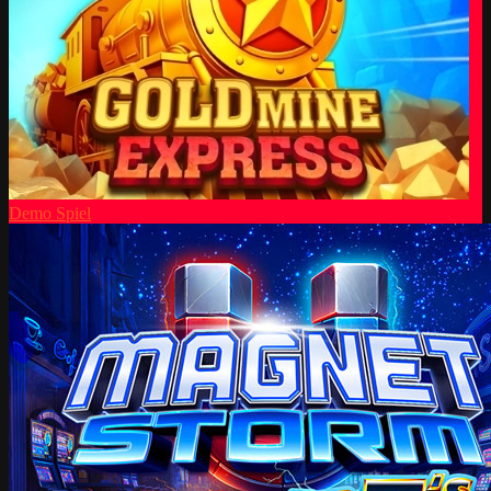
Demo Spiel