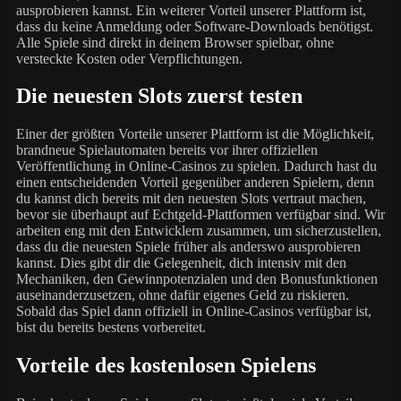
ausprobieren kannst. Ein weiterer Vorteil unserer Plattform ist,
dass du keine Anmeldung oder Software-Downloads benötigst.
Alle Spiele sind direkt in deinem Browser spielbar, ohne
versteckte Kosten oder Verpflichtungen.
Die neuesten Slots zuerst testen
Einer der größten Vorteile unserer Plattform ist die Möglichkeit,
brandneue Spielautomaten bereits vor ihrer offiziellen
Veröffentlichung in Online-Casinos zu spielen. Dadurch hast du
einen entscheidenden Vorteil gegenüber anderen Spielern, denn
du kannst dich bereits mit den neuesten Slots vertraut machen,
bevor sie überhaupt auf Echtgeld-Plattformen verfügbar sind. Wir
arbeiten eng mit den Entwicklern zusammen, um sicherzustellen,
dass du die neuesten Spiele früher als anderswo ausprobieren
kannst. Dies gibt dir die Gelegenheit, dich intensiv mit den
Mechaniken, den Gewinnpotenzialen und den Bonusfunktionen
auseinanderzusetzen, ohne dafür eigenes Geld zu riskieren.
Sobald das Spiel dann offiziell in Online-Casinos verfügbar ist,
bist du bereits bestens vorbereitet.
Vorteile des kostenlosen Spielens