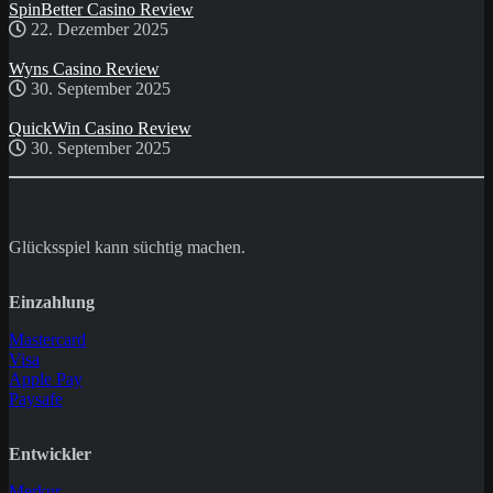
SpinBetter Casino Review
22. Dezember 2025
Wyns Casino Review
30. September 2025
QuickWin Casino Review
30. September 2025
Glücksspiel kann süchtig machen.
Einzahlung
Mastercard
Visa
Apple Pay
Paysafe
Entwickler
Merkur