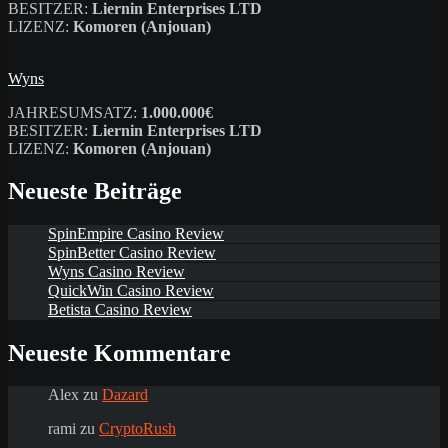
BESITZER:
Liernin Enterprises LTD
LIZENZ:
Komoren (Anjouan)
Wyns
JAHRESUMSATZ:
1.000.000€
BESITZER:
Liernin Enterprises LTD
LIZENZ:
Komoren (Anjouan)
Neueste Beiträge
SpinEmpire Casino Review
SpinBetter Casino Review
Wyns Casino Review
QuickWin Casino Review
Betista Casino Review
Neueste Kommentare
Alex
zu
Dazard
rami
zu
CryptoRush