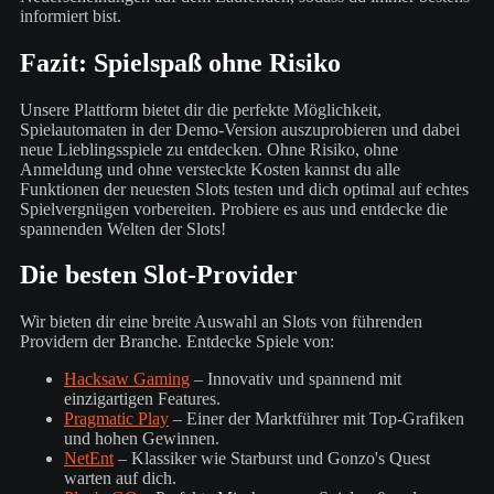
informiert bist.
Fazit: Spielspaß ohne Risiko
Unsere Plattform bietet dir die perfekte Möglichkeit,
Spielautomaten in der Demo-Version auszuprobieren und dabei
neue Lieblingsspiele zu entdecken. Ohne Risiko, ohne
Anmeldung und ohne versteckte Kosten kannst du alle
Funktionen der neuesten Slots testen und dich optimal auf echtes
Spielvergnügen vorbereiten. Probiere es aus und entdecke die
spannenden Welten der Slots!
Die besten Slot-Provider
Wir bieten dir eine breite Auswahl an Slots von führenden
Providern der Branche. Entdecke Spiele von:
Hacksaw Gaming
– Innovativ und spannend mit
einzigartigen Features.
Pragmatic Play
– Einer der Marktführer mit Top-Grafiken
und hohen Gewinnen.
NetEnt
– Klassiker wie Starburst und Gonzo's Quest
warten auf dich.