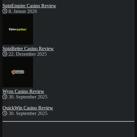
SpinEmpire Casino Review
8. Januar 2026
SpinBetter Casino Review
22. Dezember 2025
Wyns Casino Review
30. September 2025
QuickWin Casino Review
30. September 2025