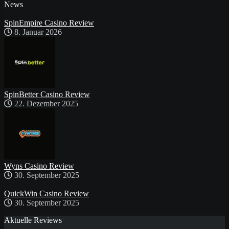
News
SpinEmpire Casino Review
8. Januar 2026
SpinBetter Casino Review
22. Dezember 2025
Wyns Casino Review
30. September 2025
QuickWin Casino Review
30. September 2025
Aktuelle Reviews