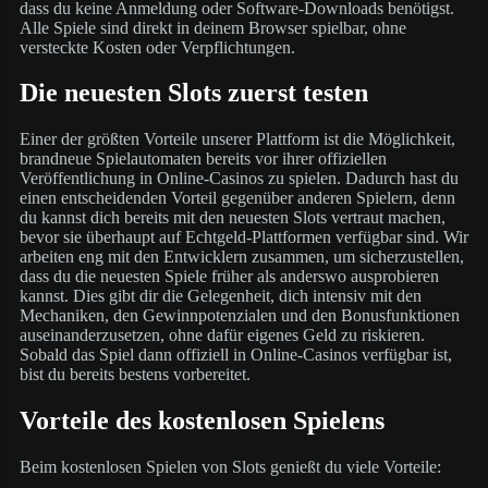
dass du keine Anmeldung oder Software-Downloads benötigst.
Alle Spiele sind direkt in deinem Browser spielbar, ohne
versteckte Kosten oder Verpflichtungen.
Die neuesten Slots zuerst testen
Einer der größten Vorteile unserer Plattform ist die Möglichkeit,
brandneue Spielautomaten bereits vor ihrer offiziellen
Veröffentlichung in Online-Casinos zu spielen. Dadurch hast du
einen entscheidenden Vorteil gegenüber anderen Spielern, denn
du kannst dich bereits mit den neuesten Slots vertraut machen,
bevor sie überhaupt auf Echtgeld-Plattformen verfügbar sind. Wir
arbeiten eng mit den Entwicklern zusammen, um sicherzustellen,
dass du die neuesten Spiele früher als anderswo ausprobieren
kannst. Dies gibt dir die Gelegenheit, dich intensiv mit den
Mechaniken, den Gewinnpotenzialen und den Bonusfunktionen
auseinanderzusetzen, ohne dafür eigenes Geld zu riskieren.
Sobald das Spiel dann offiziell in Online-Casinos verfügbar ist,
bist du bereits bestens vorbereitet.
Vorteile des kostenlosen Spielens
Beim kostenlosen Spielen von Slots genießt du viele Vorteile: