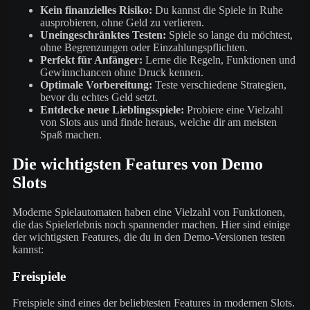
Kein finanzielles Risiko:
Du kannst die Spiele in Ruhe
ausprobieren, ohne Geld zu verlieren.
Uneingeschränktes Testen:
Spiele so lange du möchtest,
ohne Begrenzungen oder Einzahlungspflichten.
Perfekt für Anfänger:
Lerne die Regeln, Funktionen und
Gewinnchancen ohne Druck kennen.
Optimale Vorbereitung:
Teste verschiedene Strategien,
bevor du echtes Geld setzt.
Entdecke neue Lieblingsspiele:
Probiere eine Vielzahl
von Slots aus und finde heraus, welche dir am meisten
Spaß machen.
Die wichtigsten Features von Demo
Slots
Moderne Spielautomaten haben eine Vielzahl von Funktionen,
die das Spielerlebnis noch spannender machen. Hier sind einige
der wichtigsten Features, die du in den Demo-Versionen testen
kannst:
Freispiele
Freispiele sind eines der beliebtesten Features in modernen Slots.