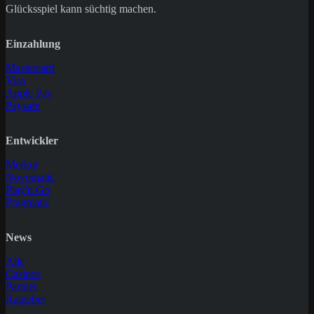
Glücksspiel kann süchtig machen.
Einzahlung
Mastercard
Visa
Apple Pay
Paysafe
Entwickler
Merkur
Novomatic
Play'n Go
Pragmatic
News
Alle
Casinos
Partner
Ratgeber