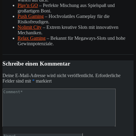
Play'n GO
– Perfekte Mischung aus Spielspaß und
großartigen Boni.
Push Gaming
– Hochvolatiles Gameplay für die
Risikofreudigen.
Nolimit City
– Extrem kreative Slots mit innovativen
Mechaniken.
Relax Gaming
– Bekannt für Megaways-Slots und hohe
Gewinnpotenziale.
Schreibe einen Kommentar
Deine E-Mail-Adresse wird nicht veröffentlicht.
Erforderliche
Felder sind mit
*
markiert