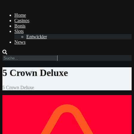
Home
Casinos
Bonis
Slots
Entwickler
News
5 Crown Deluxe
5 Crown Deluxe