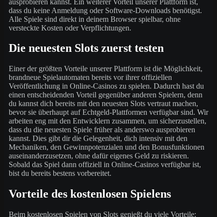
ausprobieren kannst. Ein weiterer Vorteil unserer Plattform ist,
dass du keine Anmeldung oder Software-Downloads benötigst.
Alle Spiele sind direkt in deinem Browser spielbar, ohne
versteckte Kosten oder Verpflichtungen.
Die neuesten Slots zuerst testen
Einer der größten Vorteile unserer Plattform ist die Möglichkeit,
brandneue Spielautomaten bereits vor ihrer offiziellen
Veröffentlichung in Online-Casinos zu spielen. Dadurch hast du
einen entscheidenden Vorteil gegenüber anderen Spielern, denn
du kannst dich bereits mit den neuesten Slots vertraut machen,
bevor sie überhaupt auf Echtgeld-Plattformen verfügbar sind. Wir
arbeiten eng mit den Entwicklern zusammen, um sicherzustellen,
dass du die neuesten Spiele früher als anderswo ausprobieren
kannst. Dies gibt dir die Gelegenheit, dich intensiv mit den
Mechaniken, den Gewinnpotenzialen und den Bonusfunktionen
auseinanderzusetzen, ohne dafür eigenes Geld zu riskieren.
Sobald das Spiel dann offiziell in Online-Casinos verfügbar ist,
bist du bereits bestens vorbereitet.
Vorteile des kostenlosen Spielens
Beim kostenlosen Spielen von Slots genießt du viele Vorteile: