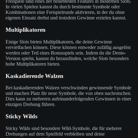
Freispiele sind eines der beliebtesten Features in modernen Slots.
In vielen Spielen kannst du durch bestimmte Symbole oder
Kombinationen eine Freispielrunde aktivieren, in der du ohne
eigenen Einsatz drehst und trotzdem Gewinne erzielen kannst.
Multiplikatoren
Einige Slots bieten Multiplikatoren, die deine Gewinne
vervielfachen können. Diese können entweder zufällig ausgelöst
werden oder Teil eines Bonusspiels sein. Indem du die Demo-
Version spielst, kannst du herausfinden, welche Slots besonders
hohe Multiplikatoren bieten.
Kaskadierende Walzen
Bei kaskadierenden Walzen verschwinden gewinnende Symbole
und machen Platz für neue Symbole, die von oben nachrutschen.
Dies kann zu mehreren aufeinanderfolgenden Gewinnen in einer
einzigen Drehung führen.
Sticky Wilds
Sticky Wilds sind besondere Wild-Symbole, die für mehrere
Drehungen auf dem Spielfeld verbleiben und deine