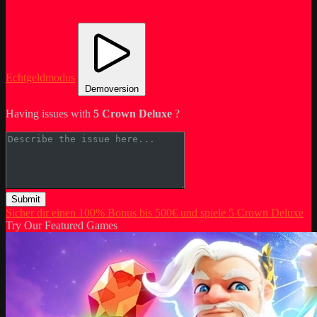
Echtgeldmodus
Demoversion
Having issues with
5 Crown Deluxe
?
Submit
Sicher dir einen 100% Bonus bis 500€ und spiele 5 Crown Deluxe
Try Our Featured Games