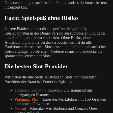
Neuerscheinungen auf dem Laufenden, sodass du immer bestens
informiert bist.
Fazit: Spielspaß ohne Risiko
Unsere Plattform bietet dir die perfekte Möglichkeit,
Spielautomaten in der Demo-Version auszuprobieren und dabei
neue Lieblingsspiele zu entdecken. Ohne Risiko, ohne
Anmeldung und ohne versteckte Kosten kannst du alle
Funktionen der neuesten Slots testen und dich optimal auf echtes
Spielvergnügen vorbereiten. Probiere es aus und entdecke die
spannenden Welten der Slots!
Die besten Slot-Provider
Wir bieten dir eine breite Auswahl an Slots von führenden
Providern der Branche. Entdecke Spiele von:
Hacksaw Gaming
– Innovativ und spannend mit
einzigartigen Features.
Pragmatic Play
– Einer der Marktführer mit Top-Grafiken
und hohen Gewinnen.
NetEnt
– Klassiker wie Starburst und Gonzo's Quest
warten auf dich.