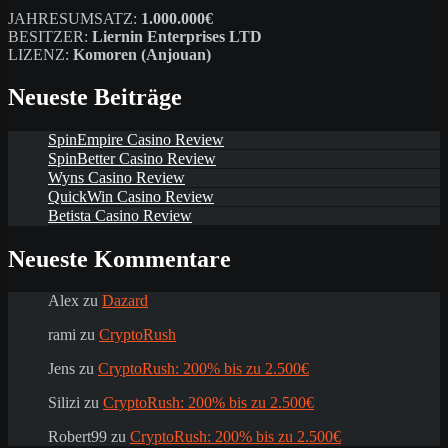
JAHRESUMSATZ:
1.000.000€
BESITZER:
Liernin Enterprises LTD
LIZENZ:
Komoren (Anjouan)
Neueste Beiträge
SpinEmpire Casino Review
SpinBetter Casino Review
Wyns Casino Review
QuickWin Casino Review
Betista Casino Review
Neueste Kommentare
Alex
zu
Dazard
rami
zu
CryptoRush
Jens
zu
CryptoRush: 200% bis zu 2.500€
Silizi
zu
CryptoRush: 200% bis zu 2.500€
Robert99
zu
CryptoRush: 200% bis zu 2.500€