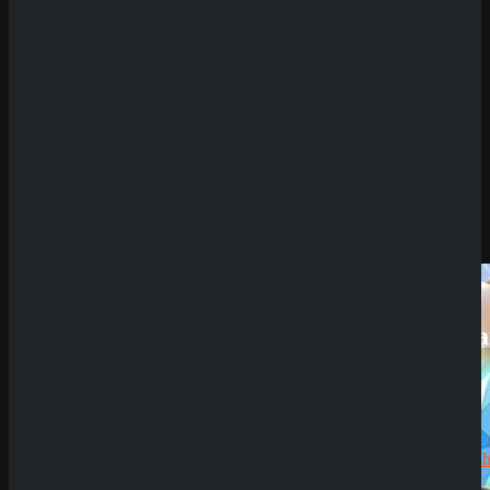
Demoversion
Review
SpinBetter
Having issues with
Dreamy Genie Dollars &
Casino
Dreams
?
Review
Wyns
Casino
Review
QuickWin
Casino
Submit
Review
Sicher dir einen 100% Bonus bis 500€ und spiele
Betista
Dreamy Genie Dollars & Dreams
Casino
Try Our Featured Games
Review
Neueste
Kommenta
Alex
zu
Dazard
rami
zu
CryptoRus