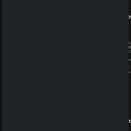
Prestige
SpinE
BESITZER:
JAHRES
Aurevia
10.000.0
IT
BESITZE
Group
GBL
LIZENZ:
Solution
Curacao
N.V.
LIZENZ:
Curacao
SpinBetter
Betist