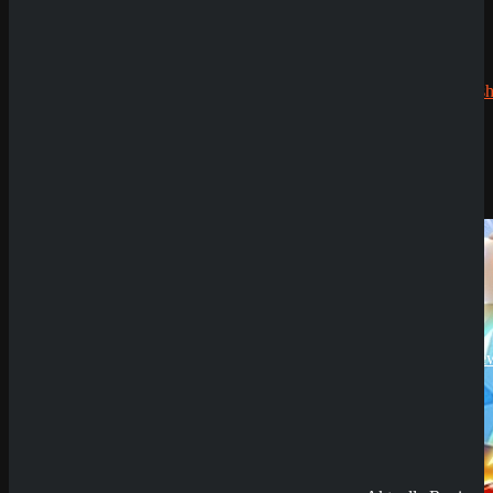
zu 2.500€
Having issues with
The Governor
?
Robert99
zu
CryptoRush
200% bis
zu 2.500€
Submit
Sicher dir einen 100% Bonus bis 500€ und spiele
The Governor
News
Try Our Featured Games
SpinEmpire Casino
Review
8. Januar 2026
SpinBetter Casino
Review
22. Dezember
2025
Wyns Casino Revie
30. September
2025
QuickWin Casino
Review
30. September
2025