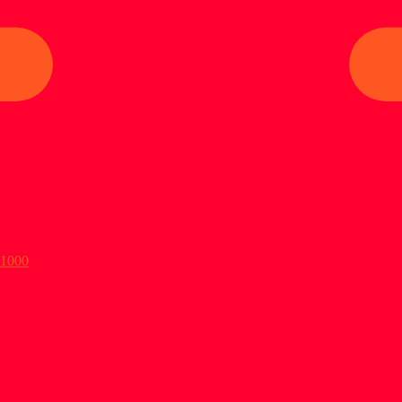
x1000