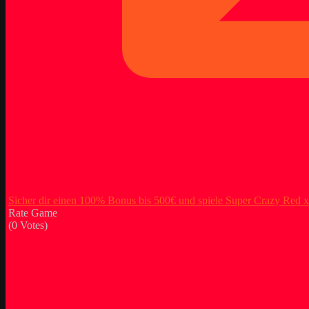
Sicher dir einen 100% Bonus bis 500€ und spiele Super Crazy Red 
Rate Game
(
0
Votes)