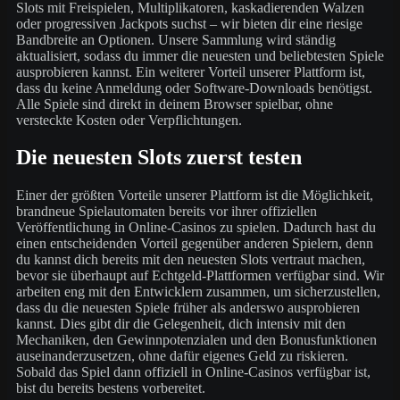
Slots mit Freispielen, Multiplikatoren, kaskadierenden Walzen
oder progressiven Jackpots suchst – wir bieten dir eine riesige
Bandbreite an Optionen. Unsere Sammlung wird ständig
aktualisiert, sodass du immer die neuesten und beliebtesten Spiele
ausprobieren kannst. Ein weiterer Vorteil unserer Plattform ist,
dass du keine Anmeldung oder Software-Downloads benötigst.
Alle Spiele sind direkt in deinem Browser spielbar, ohne
versteckte Kosten oder Verpflichtungen.
Die neuesten Slots zuerst testen
Einer der größten Vorteile unserer Plattform ist die Möglichkeit,
brandneue Spielautomaten bereits vor ihrer offiziellen
Veröffentlichung in Online-Casinos zu spielen. Dadurch hast du
einen entscheidenden Vorteil gegenüber anderen Spielern, denn
du kannst dich bereits mit den neuesten Slots vertraut machen,
bevor sie überhaupt auf Echtgeld-Plattformen verfügbar sind. Wir
arbeiten eng mit den Entwicklern zusammen, um sicherzustellen,
dass du die neuesten Spiele früher als anderswo ausprobieren
kannst. Dies gibt dir die Gelegenheit, dich intensiv mit den
Mechaniken, den Gewinnpotenzialen und den Bonusfunktionen
auseinanderzusetzen, ohne dafür eigenes Geld zu riskieren.
Sobald das Spiel dann offiziell in Online-Casinos verfügbar ist,
bist du bereits bestens vorbereitet.