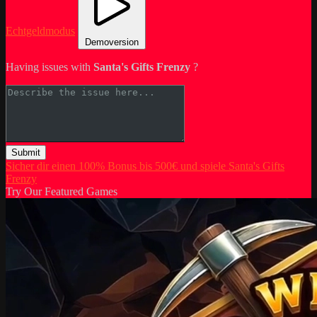
Echtgeldmodus
Demoversion
Having issues with
Santa's Gifts Frenzy
?
Submit
Sicher dir einen 100% Bonus bis 500€ und spiele Santa's Gifts
Frenzy
Try Our Featured Games