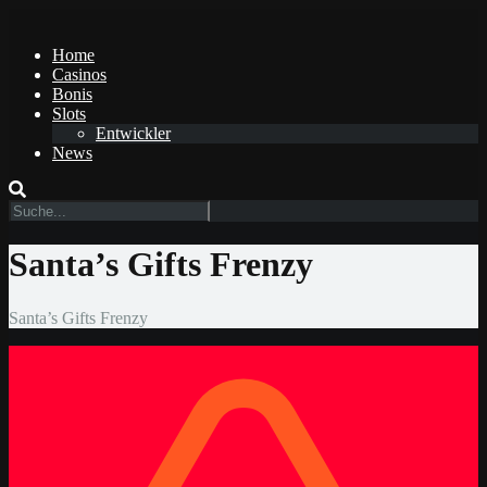
Home
Casinos
Bonis
Slots
Entwickler
News
Santa’s Gifts Frenzy
Santa’s Gifts Frenzy