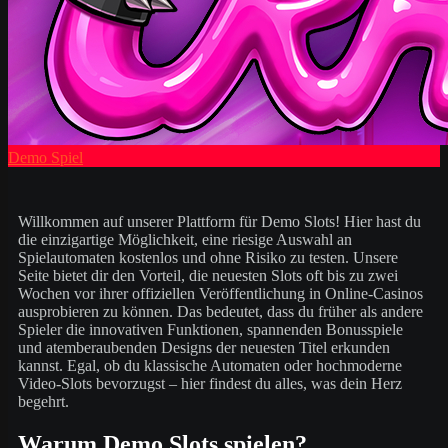
Demo Spiel
Willkommen auf unserer Plattform für Demo Slots! Hier hast du
die einzigartige Möglichkeit, eine riesige Auswahl an
Spielautomaten kostenlos und ohne Risiko zu testen. Unsere
Seite bietet dir den Vorteil, die neuesten Slots oft bis zu zwei
Wochen vor ihrer offiziellen Veröffentlichung in Online-Casinos
ausprobieren zu können. Das bedeutet, dass du früher als andere
Spieler die innovativen Funktionen, spannenden Bonusspiele
und atemberaubenden Designs der neuesten Titel erkunden
kannst. Egal, ob du klassische Automaten oder hochmoderne
Video-Slots bevorzugst – hier findest du alles, was dein Herz
begehrt.
Warum Demo Slots spielen?