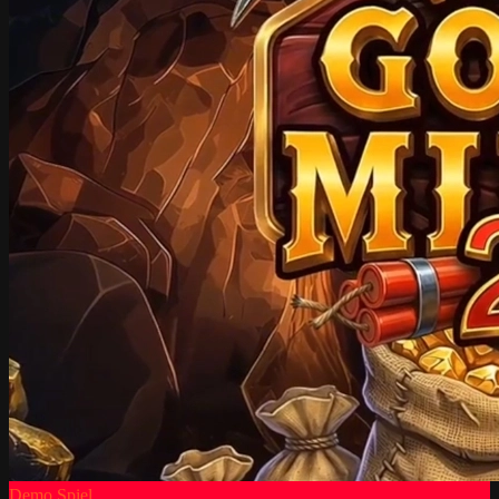
Demo Spiel