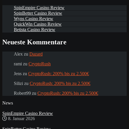
SpinEmpire Casino Review
SpinBetter Casino Review
Wyns Casino Review
QuickWin Casino Review
Betista Casino Review
Neueste Kommentare
Alex
zu
Dazard
rami
zu
CryptoRush
Jens
zu
CryptoRush: 200% bis zu 2.500€
Silizi
zu
CryptoRush: 200% bis zu 2.500€
Robert99
zu
CryptoRush: 200% bis zu 2.500€
News
SpinEmpire Casino Review
8. Januar 2026
SpinBetter Casino Review