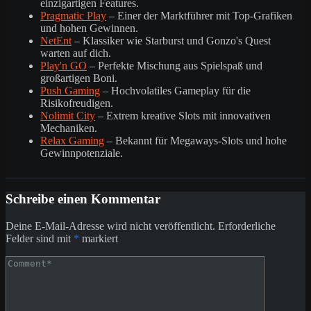
einzigartigen Features.
Pragmatic Play
– Einer der Marktführer mit Top-Grafiken
und hohen Gewinnen.
NetEnt
– Klassiker wie Starburst und Gonzo's Quest
warten auf dich.
Play'n GO
– Perfekte Mischung aus Spielspaß und
großartigen Boni.
Push Gaming
– Hochvolatiles Gameplay für die
Risikofreudigen.
Nolimit City
– Extrem kreative Slots mit innovativen
Mechaniken.
Relax Gaming
– Bekannt für Megaways-Slots und hohe
Gewinnpotenziale.
Schreibe einen Kommentar
Deine E-Mail-Adresse wird nicht veröffentlicht.
Erforderliche
Felder sind mit
*
markiert