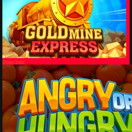
Demo Spiel