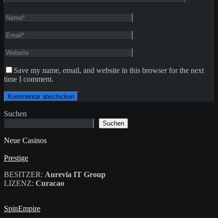
Save my name, email, and website in this browser for the next
time I comment.
Suchen
Suchen
Neue Casinos
Prestige
BESITZER:
Aurevia IT Group
LIZENZ:
Curacao
SpinEmpire