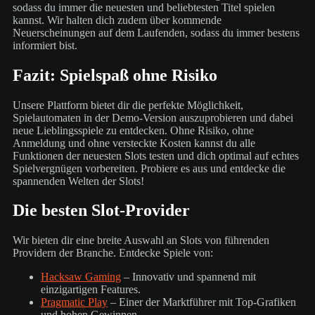
sodass du immer die neuesten und beliebtesten Titel spielen
kannst. Wir halten dich zudem über kommende
Neuerscheinungen auf dem Laufenden, sodass du immer bestens
informiert bist.
Fazit: Spielspaß ohne Risiko
Unsere Plattform bietet dir die perfekte Möglichkeit,
Spielautomaten in der Demo-Version auszuprobieren und dabei
neue Lieblingsspiele zu entdecken. Ohne Risiko, ohne
Anmeldung und ohne versteckte Kosten kannst du alle
Funktionen der neuesten Slots testen und dich optimal auf echtes
Spielvergnügen vorbereiten. Probiere es aus und entdecke die
spannenden Welten der Slots!
Die besten Slot-Provider
Wir bieten dir eine breite Auswahl an Slots von führenden
Providern der Branche. Entdecke Spiele von:
Hacksaw Gaming
– Innovativ und spannend mit
einzigartigen Features.
Pragmatic Play
– Einer der Marktführer mit Top-Grafiken
und hohen Gewinnen.