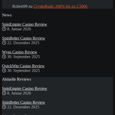
Robert99
zu
CryptoRush: 200% bis zu 2.500€
News
SpinEmpire Casino Review
8. Januar 2026
SpinBetter Casino Review
22. Dezember 2025
Wyns Casino Review
30. September 2025
QuickWin Casino Review
30. September 2025
Aktuelle Reviews
SpinEmpire Casino Review
8. Januar 2026
SpinBetter Casino Review
22. Dezember 2025