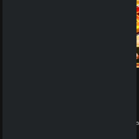
200% bis
zu 2.500€
Silizi
zu
CryptoRush
200% bis
zu 2.500€
Robert99
zu
CryptoRush
200% bis
zu 2.500€
Demo Spiel
News
SpinEmpire Casino
Review
8. Januar 2026
SpinBetter Casino
Review
22. Dezember
2025
Wyns Casino Revie
30. September
2025