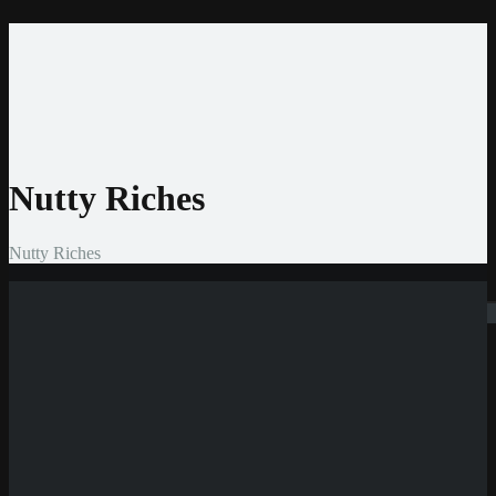
Home
Casinos
Bonis
Slots
Entwickler
News
Nutty Riches
Nutty Riches
Suchen
Neue Casinos