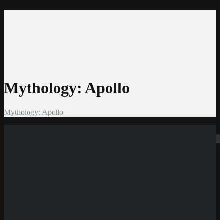
Home
Casinos
Bonis
Slots
Entwickler
News
Mythology: Apollo
Mythology: Apollo
Suchen
Neue Casinos