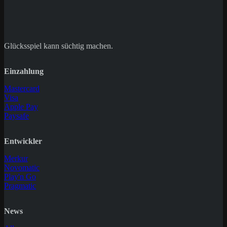
Glücksspiel kann süchtig machen.
Einzahlung
Mastercard
Visa
Apple Pay
Paysafe
Entwickler
Merkur
Novomatic
Play'n Go
Pragmatic
News