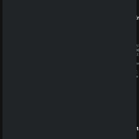
Prestige
SpinE
BESITZER:
JAHRES
Aurevia
10.000.0
IT
BESITZE
Group
GBL
LIZENZ:
Solution
Curacao
N.V.
LIZENZ:
Curacao
SpinBetter
Betist