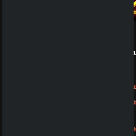
Casino
Review
Betista
Casino
Review
Neueste
Kommenta
Alex
zu
Dazard
rami
zu
CryptoRus
Jens
zu
CryptoRush
200% bis
zu 2.500€
Silizi
zu
CryptoRush
200% bis