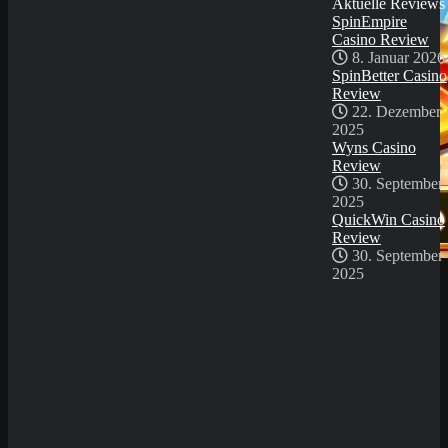
Aktuelle Reviews
SpinEmpire
Casino Review
8. Januar 2026
SpinBetter Casino
Review
22. Dezember
2025
Wyns Casino
Review
30. September
2025
QuickWin Casino
Review
30. September
Demo Spiel
2025