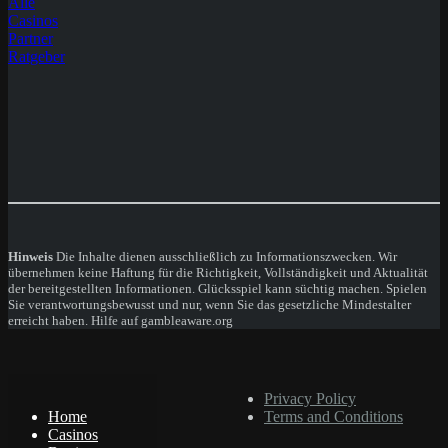
Alle
Casinos
Partner
Ratgeber
Hinweis
Die Inhalte dienen ausschließlich zu Informationszwecken. Wir
übernehmen keine Haftung für die Richtigkeit, Vollständigkeit und Aktualität
der bereitgestellten Informationen. Glücksspiel kann süchtig machen. Spielen
Sie verantwortungsbewusst und nur, wenn Sie das gesetzliche Mindestalter
erreicht haben. Hilfe auf gambleaware.org
© Copyright 2024
Privacy Policy
Home
Terms and Conditions
Casinos