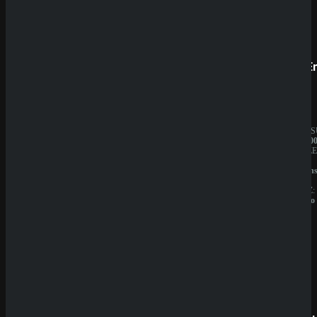
Prestige
SpinE
BESITZER:
JAHRES
Aurevia
10.000.0
IT
BESITZE
Group
GBL
LIZENZ:
Solution
Curacao
N.V.
LIZENZ:
Curacao