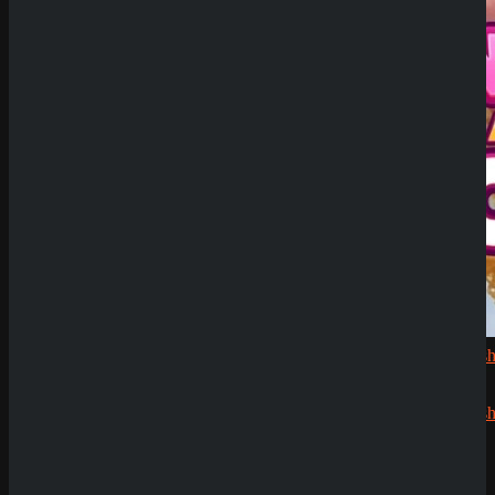
Review
QuickWin
Casino
Review
Betista
Casino
Review
Neueste
Kommenta
Alex
zu
Dazard
rami
zu
CryptoRus
Jens
zu
CryptoRush
200% bis
zu 2.500€
Silizi
zu