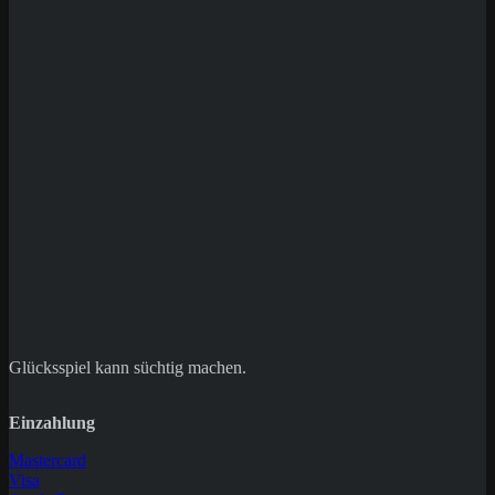
Save my name, email, and website in this
browser for the next time I comment.
Glücksspiel kann süchtig machen.
Einzahlung
Mastercard
Visa