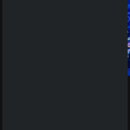
Demo Spiel
Willkommen auf unserer Plattform für Demo
Slots! Hier hast du die einzigartige Möglichkeit,
eine riesige Auswahl an Spielautomaten
kostenlos und ohne Risiko zu testen. Unsere
Seite bietet dir den Vorteil, die neuesten Slots
oft bis zu zwei Wochen vor ihrer offiziellen
Veröffentlichung in Online-Casinos