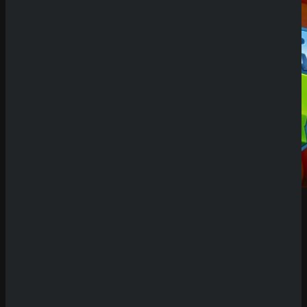
Demo Spiel
Willkommen auf unserer Plattform für Demo
Slots! Hier hast du die einzigartige Möglichkeit,
eine riesige Auswahl an Spielautomaten
kostenlos und ohne Risiko zu testen. Unsere
Seite bietet dir den Vorteil, die neuesten Slots
oft bis zu zwei Wochen vor ihrer offiziellen