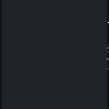
Prestige
SpinE
BESITZER:
JAHRES
Aurevia
10.000.0
IT
BESITZE
Group
GBL
LIZENZ:
Solution
Curacao
N.V.
LIZENZ:
Curacao