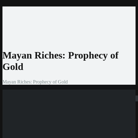
Home
Casinos
Bonis
Slots
Entwickler
News
Mayan Riches: Prophecy of
Gold
Mayan Riches: Prophecy of Gold
Suchen
Neue Casinos