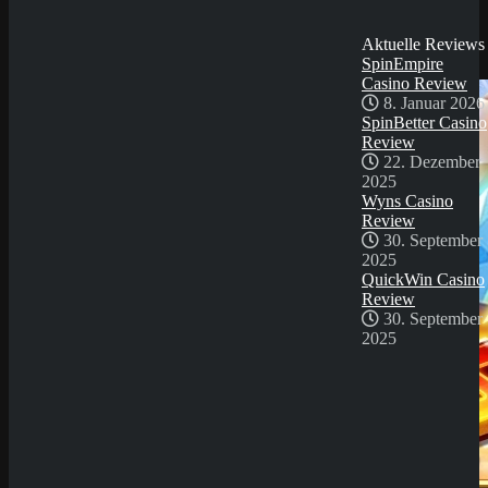
30. September
Submit
2025
Sicher dir einen 100% Bonus bis 500€ und spiele
Aktuelle Reviews
Mayan Riches: Prophecy of Gold
SpinEmpire
Try Our Featured Games
Casino Review
8. Januar 2026
SpinBetter Casino
Review
22. Dezember
2025
Wyns Casino
Review
30. September
2025
QuickWin Casino
Review
30. September
2025