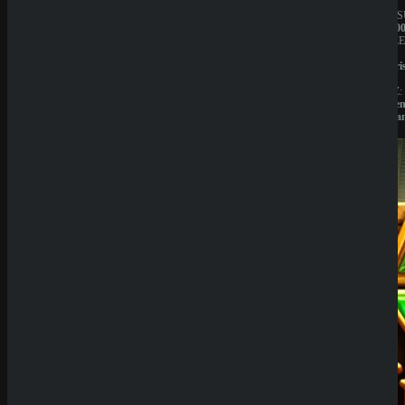
JAHRESUMSATZ:
JAHRES
1.000.000€
1.000.00
BESITZER:
BESITZE
Liernin
Liernin
Enterprises
Enterpri
LTD
LTD
LIZENZ:
LIZENZ:
Komoren
Komore
(Anjouan)
(Anjoua
Neueste
Beiträge
SpinEmpir
e Casino
Review
SpinBetter
Casino
Review
Wyns
Casino