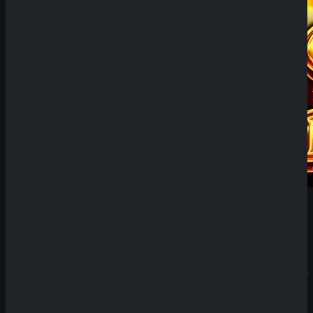
Neueste
Beiträge
SpinEmpir
e Casino
Review
SpinBetter