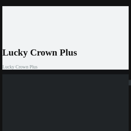
Home
Casinos
Bonis
Slots
Entwickler
News
Lucky Crown Plus
Lucky Crown Plus
Suchen
Neue Casinos