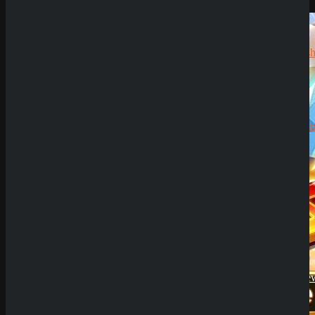
200% bis
Try Our Featured Games
zu 2.500€
Silizi
zu
CryptoRush
200% bis
zu 2.500€
Robert99
zu
CryptoRush
200% bis
zu 2.500€
News
SpinEmpire Casino
Review
8. Januar 2026
SpinBetter Casino
Review
22. Dezember
2025
Wyns Casino Revie
30. September
2025