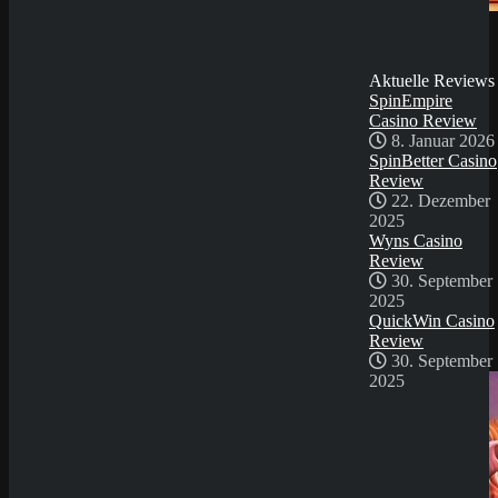
QuickWin Casino
Review
Demo Spiel
30. September
2025
Aktuelle Reviews
SpinEmpire
Casino Review
8. Januar 2026
SpinBetter Casino
Review
22. Dezember
2025
Wyns Casino
Review
30. September
2025
QuickWin Casino
Review
30. September
Demo Spiel
2025