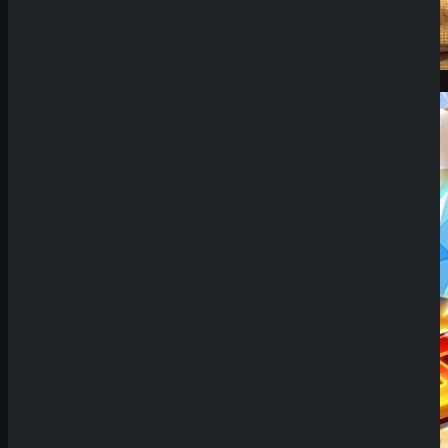
Demo Spiel