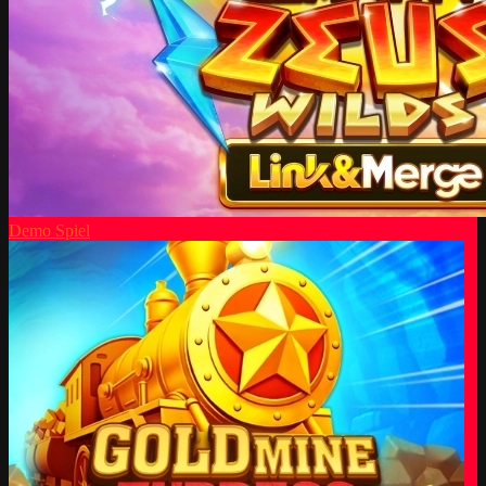
Demo Spiel