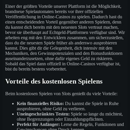
Einer der größten Vorteile unserer Plattform ist die Möglichkeit,
brandneue Spielautomaten bereits vor ihrer offiziellen
Veröffentlichung in Online-Casinos zu spielen. Dadurch hast du
einen entscheidenden Vorteil gegenüber anderen Spielern, denn
du kannst dich bereits mit den neuesten Slots vertraut machen,
bevor sie überhaupt auf Echtgeld-Plattformen verfügbar sind. Wir
arbeiten eng mit den Entwicklern zusammen, um sicherzustellen,
dass du die neuesten Spiele früher als anderswo ausprobieren
kannst. Dies gibt dir die Gelegenheit, dich intensiv mit den
Mechaniken, den Gewinnpotenzialen und den Bonusfunktionen
auseinanderzusetzen, ohne dafür eigenes Geld zu riskieren.
Sobald das Spiel dann offiziell in Online-Casinos verfügbar ist,
bist du bereits bestens vorbereitet.
Vorteile des kostenlosen Spielens
Beim kostenlosen Spielen von Slots genießt du viele Vorteile:
Kein finanzielles Risiko:
Du kannst die Spiele in Ruhe
ausprobieren, ohne Geld zu verlieren.
Uneingeschränktes Testen:
Spiele so lange du möchtest,
ohne Begrenzungen oder Einzahlungspflichten.
Perfekt für Anfänger:
Lerne die Regeln, Funktionen und
Gewinnchancen ohne Druck kennen.