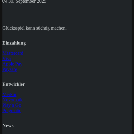
30. September 2025
Glücksspiel kann süchtig machen.
Einzahlung
Mastercard
Visa
Apple Pay
Paysafe
Entwickler
Merkur
Novomatic
Play'n Go
Pragmatic
News