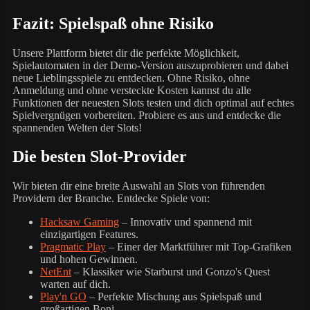
Fazit: Spielspaß ohne Risiko
Unsere Plattform bietet dir die perfekte Möglichkeit,
Spielautomaten in der Demo-Version auszuprobieren und dabei
neue Lieblingsspiele zu entdecken. Ohne Risiko, ohne
Anmeldung und ohne versteckte Kosten kannst du alle
Funktionen der neuesten Slots testen und dich optimal auf echtes
Spielvergnügen vorbereiten. Probiere es aus und entdecke die
spannenden Welten der Slots!
Die besten Slot-Provider
Wir bieten dir eine breite Auswahl an Slots von führenden
Providern der Branche. Entdecke Spiele von:
Hacksaw Gaming
– Innovativ und spannend mit
einzigartigen Features.
Pragmatic Play
– Einer der Marktführer mit Top-Grafiken
und hohen Gewinnen.
NetEnt
– Klassiker wie Starburst und Gonzo's Quest
warten auf dich.
Play'n GO
– Perfekte Mischung aus Spielspaß und
großartigen Boni.