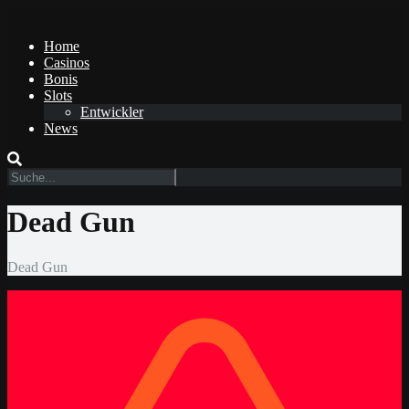
Home
Casinos
Bonis
Slots
Entwickler
News
Dead Gun
Dead Gun