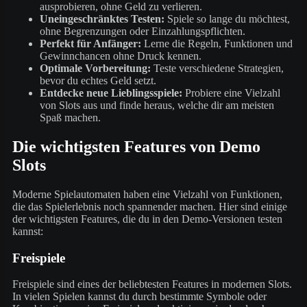
ausprobieren, ohne Geld zu verlieren.
Uneingeschränktes Testen:
Spiele so lange du möchtest,
ohne Begrenzungen oder Einzahlungspflichten.
Perfekt für Anfänger:
Lerne die Regeln, Funktionen und
Gewinnchancen ohne Druck kennen.
Optimale Vorbereitung:
Teste verschiedene Strategien,
bevor du echtes Geld setzt.
Entdecke neue Lieblingsspiele:
Probiere eine Vielzahl
von Slots aus und finde heraus, welche dir am meisten
Spaß machen.
Die wichtigsten Features von Demo
Slots
Moderne Spielautomaten haben eine Vielzahl von Funktionen,
die das Spielerlebnis noch spannender machen. Hier sind einige
der wichtigsten Features, die du in den Demo-Versionen testen
kannst:
Freispiele
Freispiele sind eines der beliebtesten Features in modernen Slots.
In vielen Spielen kannst du durch bestimmte Symbole oder