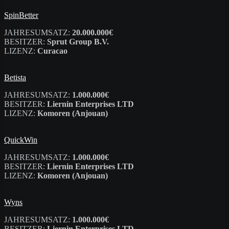
SpinBetter
JAHRESUMSATZ:
20.000.000€
BESITZER:
Sprut Group B.V.
LIZENZ:
Curacao
Betista
JAHRESUMSATZ:
1.000.000€
BESITZER:
Liernin Enterprises LTD
LIZENZ:
Komoren (Anjouan)
QuickWin
JAHRESUMSATZ:
1.000.000€
BESITZER:
Liernin Enterprises LTD
LIZENZ:
Komoren (Anjouan)
Wyns
JAHRESUMSATZ:
1.000.000€
BESITZER:
Liernin Enterprises LTD