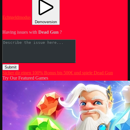
Echtgeldmodus
Demoversion
Having issues with
Dead Gun
?
Submit
Sicher dir einen 100% Bonus bis 500€ und spiele Dead Gun
Try Our Featured Games