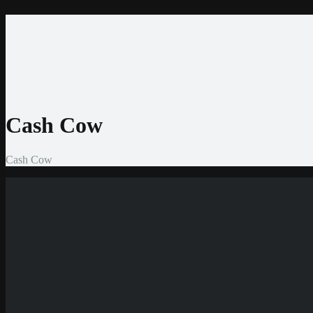
Home
Casinos
Bonis
Slots
Entw
News
Cash Cow
Cash Cow