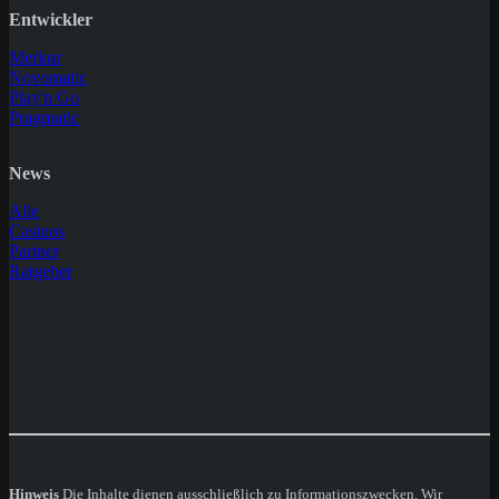
Entwickler
Merkur
Novomatic
Play'n Go
Pragmatic
News
Alle
Casinos
Partner
Ratgeber
Hinweis
Die Inhalte dienen ausschließlich zu Informationszwecken. Wir