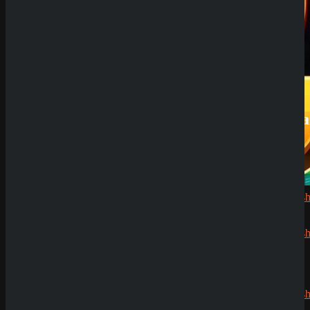
Casino
Review
Betista
Casino
Review
Neueste
Kommenta
Alex
zu
Dazard
rami
zu
CryptoRus
Jens
zu
CryptoRush
200% bis
zu 2.500€
Silizi
zu
CryptoRush
200% bis