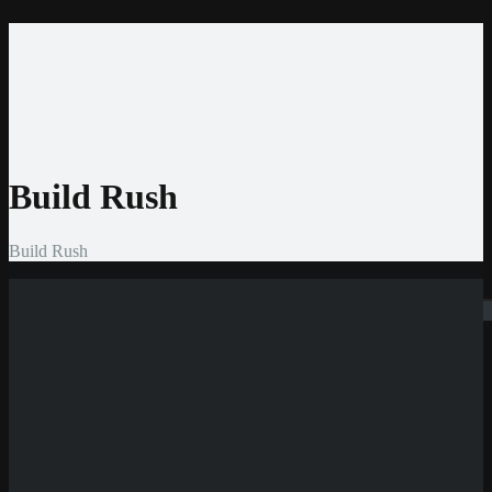
Home
Casinos
Bonis
Slots
Entwickler
News
Build Rush
Build Rush
Suchen
Neue Casinos