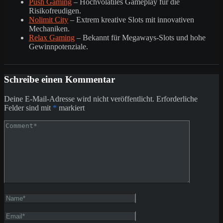
Push Gaming
– Hochvolatiles Gameplay für die
Risikofreudigen.
Nolimit City
– Extrem kreative Slots mit innovativen
Mechaniken.
Relax Gaming
– Bekannt für Megaways-Slots und hohe
Gewinnpotenziale.
Schreibe einen Kommentar
Deine E-Mail-Adresse wird nicht veröffentlicht.
Erforderliche
Felder sind mit
*
markiert