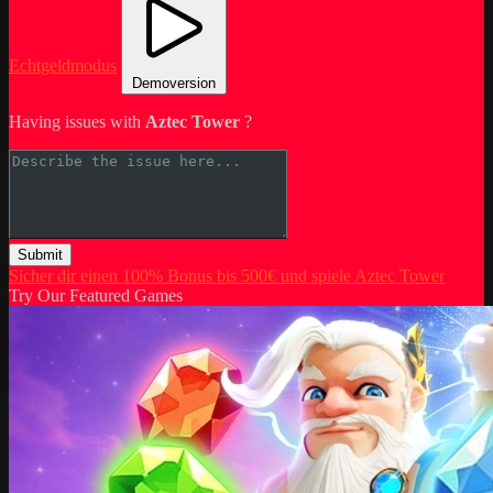
Echtgeldmodus
Demoversion
Having issues with
Aztec Tower
?
Submit
Sicher dir einen 100% Bonus bis 500€ und spiele Aztec Tower
Try Our Featured Games