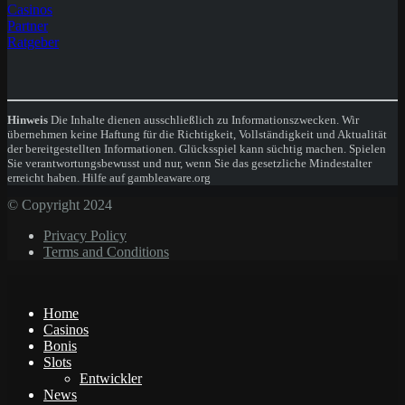
Casinos
Partner
Ratgeber
Hinweis
Die Inhalte dienen ausschließlich zu Informationszwecken. Wir
übernehmen keine Haftung für die Richtigkeit, Vollständigkeit und Aktualität
der bereitgestellten Informationen. Glücksspiel kann süchtig machen. Spielen
Sie verantwortungsbewusst und nur, wenn Sie das gesetzliche Mindestalter
erreicht haben. Hilfe auf gambleaware.org
© Copyright 2024
Privacy Policy
Terms and Conditions
Home
Casinos
Bonis
Slots
Entwickler
News