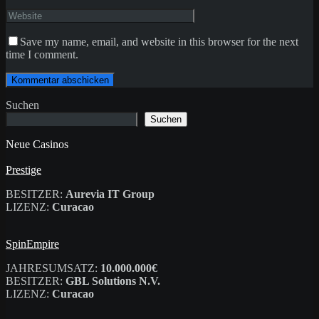
Save my name, email, and website in this browser for the next
time I comment.
Suchen
Suchen
Neue Casinos
Prestige
BESITZER:
Aurevia IT Group
LIZENZ:
Curacao
SpinEmpire
JAHRESUMSATZ:
10.000.000€
BESITZER:
GBL Solutions N.V.
LIZENZ:
Curacao