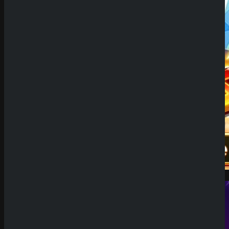
Demo Spiel