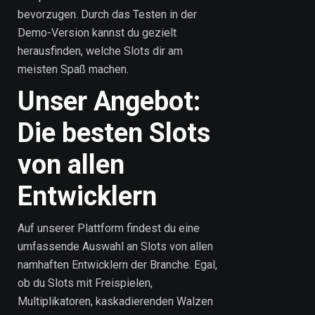
bevorzugen. Durch das Testen in der
Demo-Version kannst du gezielt
herausfinden, welche Slots dir am
meisten Spaß machen.
Unser Angebot:
Die besten Slots
von allen
Entwicklern
Auf unserer Plattform findest du eine
umfassende Auswahl an Slots von allen
namhaften Entwicklern der Branche. Egal,
ob du Slots mit Freispielen,
Multiplikatoren, kaskadierenden Walzen