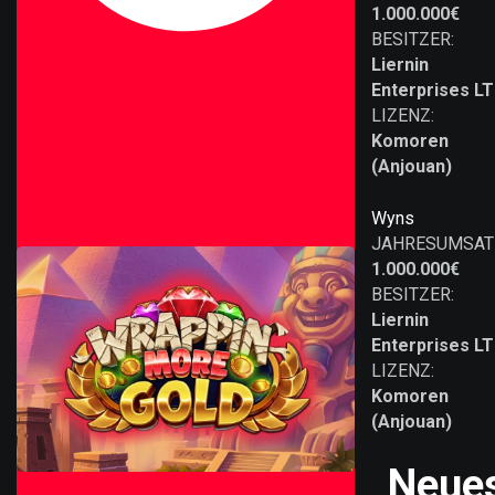
1.000.000€
BESITZER:
Liernin
Enterprises L
LIZENZ:
Komoren
(Anjouan)
Wyns
JAHRESUMSAT
1.000.000€
BESITZER:
Liernin
Enterprises L
LIZENZ:
Komoren
(Anjouan)
Neue