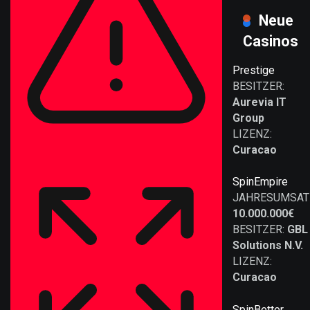
Neue
Casinos
Prestige
BESITZER:
Aurevia IT
Group
LIZENZ:
Curacao
SpinEmpire
JAHRESUMSAT
10.000.000€
BESITZER:
GBL
Solutions N.V.
LIZENZ:
Curacao
SpinBetter