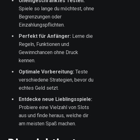
Uneingeschränktes Testen:
Spiele so lange du möchtest, ohne
Begrenzungen oder
Einzahlungspflichten.
Perfekt für Anfänger:
Lerne die
Regeln, Funktionen und
Gewinnchancen ohne Druck
kennen.
Optimale Vorbereitung:
Teste
verschiedene Strategien, bevor du
echtes Geld setzt.
Entdecke neue Lieblingsspiele:
Probiere eine Vielzahl von Slots
aus und finde heraus, welche dir
am meisten Spaß machen.