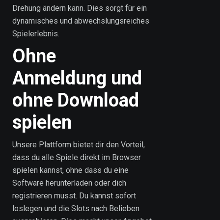
Drehung ändern kann. Dies sorgt für ein
dynamisches und abwechslungsreiches
Spielerlebnis.
Ohne
Anmeldung und
ohne Download
spielen
Unsere Plattform bietet dir den Vorteil,
dass du alle Spiele direkt im Browser
spielen kannst, ohne dass du eine
Software herunterladen oder dich
registrieren musst. Du kannst sofort
loslegen und die Slots nach Belieben