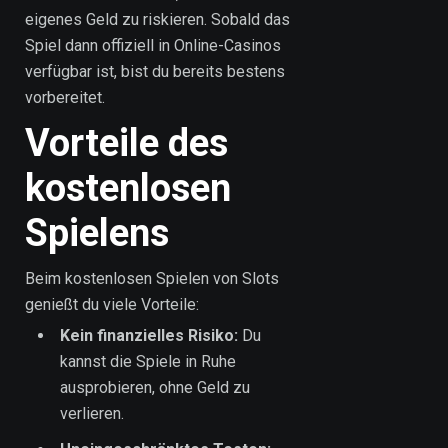
eigenes Geld zu riskieren. Sobald das
Spiel dann offiziell in Online-Casinos
verfügbar ist, bist du bereits bestens
vorbereitet.
Vorteile des
kostenlosen
Spielens
Beim kostenlosen Spielen von Slots
genießt du viele Vorteile:
Kein finanzielles Risiko:
Du
kannst die Spiele in Ruhe
ausprobieren, ohne Geld zu
verlieren.