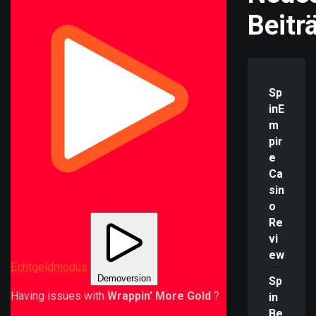
Beitr
Sp
inE
m
pir
e
Ca
sin
o
Re
vi
ew
Echtgeldmodus
Demoversion
Sp
Having issues with
Wrappin' More Gold
?
in
Be