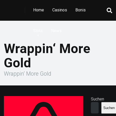
Home
Casinos
Bonis
Slots
News
Wrappin‘ More
Gold
Wrappin‘ More Gold
Suchen
Suchen