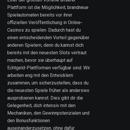
Plattform ist die Möglichkeit, brandneue
Spielautomaten bereits vor ihrer
offiziellen Veröffentlichung in Online-
Casinos zu spielen. Dadurch hast du
einen entscheidenden Vorteil gegenüber
anderen Spielern, denn du kannst dich
bereits mit den neuesten Slots vertraut
machen, bevor sie überhaupt auf
Echtgeld-Plattformen verfügbar sind. Wir
arbeiten eng mit den Entwicklern
zusammen, um sicherzustellen, dass du
die neuesten Spiele früher als anderswo
ausprobieren kannst. Dies gibt dir die
Gelegenheit, dich intensiv mit den
Mechaniken, den Gewinnpotenzialen und
den Bonusfunktionen
auseinanderzusetzen, ohne dafür