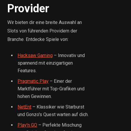
Provider
Wir bieten dir eine breite Auswahl an
Slots von führenden Providern der
Branche. Entdecke Spiele von:
Hacksaw Gaming
– Innovativ und
spannend mit einzigartigen
Features.
Pragmatic Play
– Einer der
Marktführer mit Top-Grafiken und
hohen Gewinnen.
NetEnt
– Klassiker wie Starburst
und Gonzo's Quest warten auf dich.
Play'n GO
– Perfekte Mischung