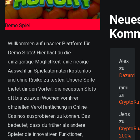
Neue
Demo Spiel
Komm
Willkommen auf unserer Plattform für
Demo Slots! Hier hast du die
Alex
einzigartige Möglichkeit, eine riesige
zu
Auswahl an Spielautomaten kostenlos
Dazard
und ohne Risiko zu testen. Unsere Seite
rami
bietet dir den Vorteil, die neuesten Slots
zu
oft bis zu zwei Wochen vor ihrer
CryptoRu
offiziellen Veröffentlichung in Online-
Jens
Casinos ausprobieren zu können. Das
zu
bedeutet, dass du früher als andere
CryptoRu
Spieler die innovativen Funktionen,
200%