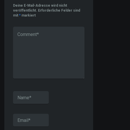
Deine E-Mail-Adresse wird nicht
veröffentlicht.
Erforderliche Felder sind
mit
*
markiert