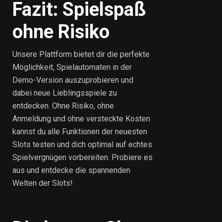
Fazit: Spielspaß
ohne Risiko
Unsere Plattform bietet dir die perfekte
Möglichkeit, Spielautomaten in der
Demo-Version auszuprobieren und
dabei neue Lieblingsspiele zu
entdecken. Ohne Risiko, ohne
Anmeldung und ohne versteckte Kosten
kannst du alle Funktionen der neuesten
Slots testen und dich optimal auf echtes
Spielvergnügen vorbereiten. Probiere es
aus und entdecke die spannenden
Welten der Slots!