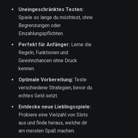
Uneingeschränktes Testen:
Spiele so lange du möchtest, ohne
Begrenzungen oder
Einzahlungspflichten.
Perfekt für Anfänger:
Lerne die
Regeln, Funktionen und
Gewinnchancen ohne Druck
kennen.
Optimale Vorbereitung:
Teste
verschiedene Strategien, bevor du
echtes Geld setzt.
Entdecke neue Lieblingsspiele:
Probiere eine Vielzahl von Slots
aus und finde heraus, welche dir
am meisten Spaß machen.