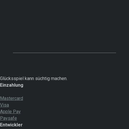
SpinEmpire
SpinBetter
Wyns
Casino
Casino
Casino
Review
Review
Review
8.
22.
30.
Januar
Dezember
September
2026
2025
2025
Glücksspiel kann süchtig machen.
Einzahlung
Mastercard
Visa
Apple Pay
Paysafe
Entwickler