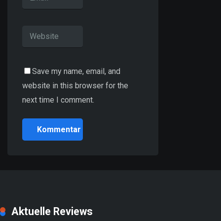
Save my name, email, and
website in this browser for the
next time I comment.
Aktuelle Reviews