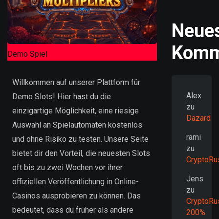
Neue
Komm
Demo Spiel
Willkommen auf unserer Plattform für
Alex
Demo Slots! Hier hast du die
zu
einzigartige Möglichkeit, eine riesige
Dazard
Auswahl an Spielautomaten kostenlos
rami
und ohne Risiko zu testen. Unsere Seite
zu
bietet dir den Vorteil, die neuesten Slots
CryptoRu
oft bis zu zwei Wochen vor ihrer
Jens
offiziellen Veröffentlichung in Online-
zu
Casinos ausprobieren zu können. Das
CryptoRu
bedeutet, dass du früher als andere
200%