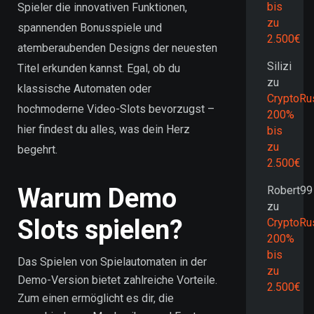
bis
Spieler die innovativen Funktionen,
zu
spannenden Bonusspiele und
2.500€
atemberaubenden Designs der neuesten
Silizi
Titel erkunden kannst. Egal, ob du
zu
klassische Automaten oder
CryptoRu
hochmoderne Video-Slots bevorzugst –
200%
hier findest du alles, was dein Herz
bis
zu
begehrt.
2.500€
Warum Demo
Robert99
zu
Slots spielen?
CryptoRu
200%
bis
Das Spielen von Spielautomaten in der
zu
Demo-Version bietet zahlreiche Vorteile.
2.500€
Zum einen ermöglicht es dir, die