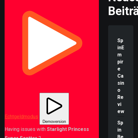
Beitr
Sp
inE
m
pir
e
Ca
sin
o
Re
vi
ew
Echtgeldmodus
Demoversion
Sp
Having issues with
Starlight Princess
in
Be