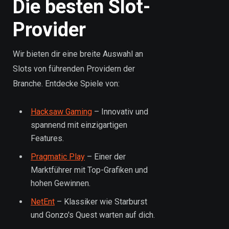
Die besten Slot-
Provider
Wir bieten dir eine breite Auswahl an
Slots von führenden Providern der
Branche. Entdecke Spiele von:
Hacksaw Gaming
– Innovativ und
spannend mit einzigartigen
Features.
Pragmatic Play
– Einer der
Marktführer mit Top-Grafiken und
hohen Gewinnen.
NetEnt
– Klassiker wie Starburst
und Gonzo's Quest warten auf dich.