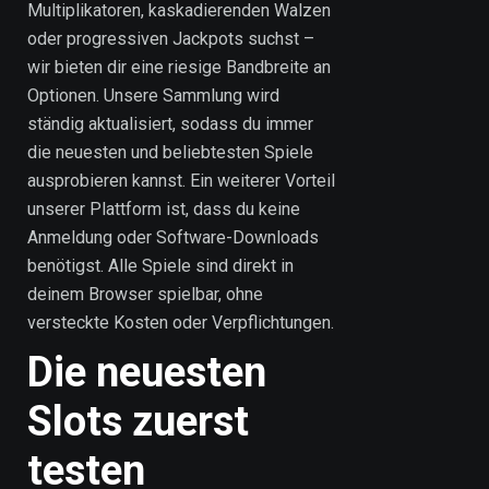
Multiplikatoren, kaskadierenden Walzen
oder progressiven Jackpots suchst –
wir bieten dir eine riesige Bandbreite an
Optionen. Unsere Sammlung wird
ständig aktualisiert, sodass du immer
die neuesten und beliebtesten Spiele
ausprobieren kannst. Ein weiterer Vorteil
unserer Plattform ist, dass du keine
Anmeldung oder Software-Downloads
benötigst. Alle Spiele sind direkt in
deinem Browser spielbar, ohne
versteckte Kosten oder Verpflichtungen.
Die neuesten
Slots zuerst
testen