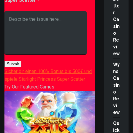
Super Scatter
?
tte
r
Ca
sin
o
Re
vi
ew
Wy
Submit
ns
Sicher dir einen 100% Bonus bis 500€ und
Ca
spiele Starlight Princess Super Scatter
sin
Try Our Featured Games
o
Re
vi
ew
Qu
ick