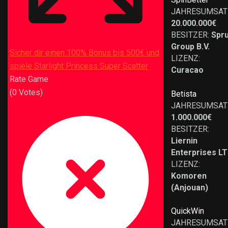
JAHRESUMSAT
20.000.000€
BESITZER:
Spru
Group B.V.
Sicher dir einen 100% Bonus bis 500€ und
LIZENZ:
spiele Starlight Princess Super Scatter
Curacao
Rate Game
(
0
Votes)
Betista
JAHRESUMSAT
1.000.000€
BESITZER:
Liernin
Enterprises L
LIZENZ:
Komoren
(Anjouan)
QuickWin
JAHRESUMSAT