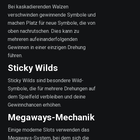
Bei kaskadierenden Walzen
verschwinden gewinnende Symbole und
machen Platz für neue Symbole, die von
oben nachrutschen. Dies kann zu
mehreren aufeinanderfolgenden
Gewinnen in einer einzigen Drehung
führen.
Sticky Wilds
Sticky Wilds sind besondere Wild-
Symbole, die für mehrere Drehungen auf
dem Spielfeld verbleiben und deine
Gewinnchancen erhöhen.
Megaways-Mechanik
Einige moderne Slots verwenden das
Megaways-System, bei dem sich die