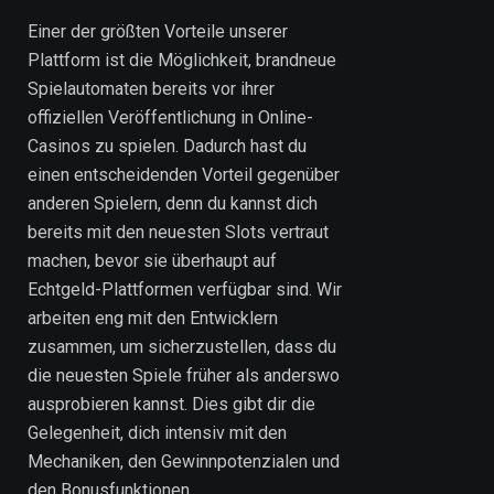
Einer der größten Vorteile unserer
Plattform ist die Möglichkeit, brandneue
Spielautomaten bereits vor ihrer
offiziellen Veröffentlichung in Online-
Casinos zu spielen. Dadurch hast du
einen entscheidenden Vorteil gegenüber
anderen Spielern, denn du kannst dich
bereits mit den neuesten Slots vertraut
machen, bevor sie überhaupt auf
Echtgeld-Plattformen verfügbar sind. Wir
arbeiten eng mit den Entwicklern
zusammen, um sicherzustellen, dass du
die neuesten Spiele früher als anderswo
ausprobieren kannst. Dies gibt dir die
Gelegenheit, dich intensiv mit den
Mechaniken, den Gewinnpotenzialen und
den Bonusfunktionen