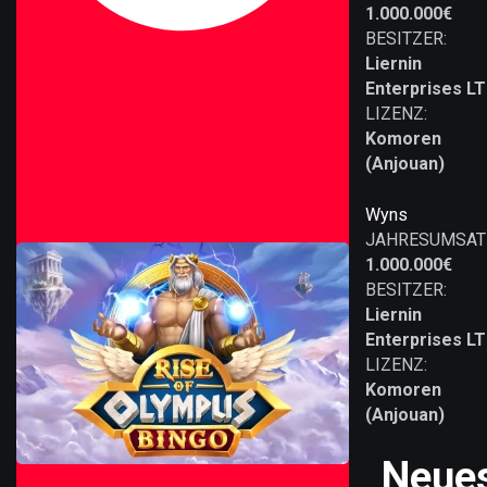
1.000.000€
BESITZER:
Liernin
Enterprises L
LIZENZ:
Komoren
(Anjouan)
Wyns
JAHRESUMSAT
1.000.000€
BESITZER:
Liernin
Enterprises L
LIZENZ:
Komoren
(Anjouan)
Neue