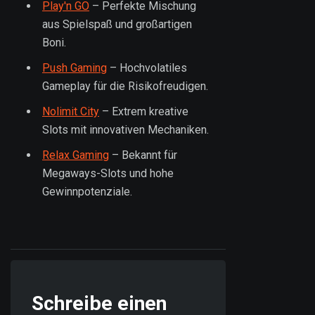
Play'n GO
– Perfekte Mischung
aus Spielspaß und großartigen
Boni.
Push Gaming
– Hochvolatiles
Gameplay für die Risikofreudigen.
Nolimit City
– Extrem kreative
Slots mit innovativen Mechaniken.
Relax Gaming
– Bekannt für
Megaways-Slots und hohe
Gewinnpotenziale.
Schreibe einen