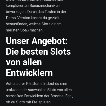
komplizierten Bonusmechaniken
bevorzugen. Durch das Testen in der
Demo-Version kannst du gezielt
herausfinden, welche Slots dir am
meisten Spaß machen.
Unser Angebot:
Die besten Slots
von allen
Entwicklern
Auf unserer Plattform findest du eine
umfassende Auswahl an Slots von allen
namhaften Entwicklern der Branche. Egal,
ob du Slots mit Freispielen,