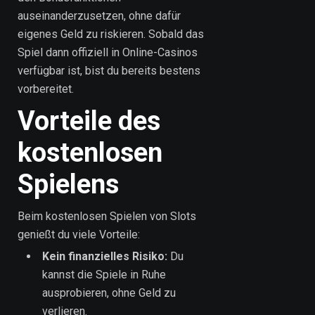
auseinanderzusetzen, ohne dafür
eigenes Geld zu riskieren. Sobald das
Spiel dann offiziell in Online-Casinos
verfügbar ist, bist du bereits bestens
vorbereitet.
Vorteile des
kostenlosen
Spielens
Beim kostenlosen Spielen von Slots
genießt du viele Vorteile:
Kein finanzielles Risiko:
Du
kannst die Spiele in Ruhe
ausprobieren, ohne Geld zu
verlieren.