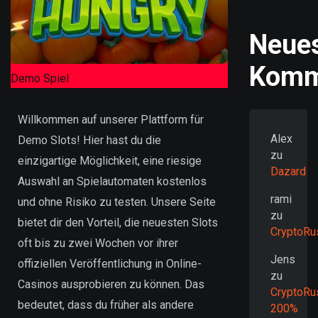
Neue
Komm
Demo Spiel
Willkommen auf unserer Plattform für
Alex
Demo Slots! Hier hast du die
zu
einzigartige Möglichkeit, eine riesige
Dazard
Auswahl an Spielautomaten kostenlos
rami
und ohne Risiko zu testen. Unsere Seite
zu
bietet dir den Vorteil, die neuesten Slots
CryptoRu
oft bis zu zwei Wochen vor ihrer
Jens
offiziellen Veröffentlichung in Online-
zu
Casinos ausprobieren zu können. Das
CryptoRu
bedeutet, dass du früher als andere
200%