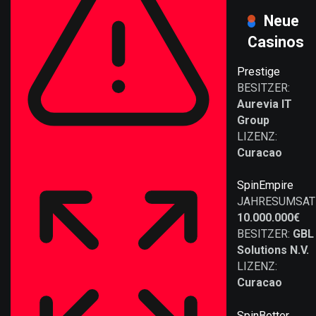
Neue
Casinos
Prestige
BESITZER:
Aurevia IT
Group
LIZENZ:
Curacao
SpinEmpire
JAHRESUMSAT
10.000.000€
BESITZER:
GBL
Solutions N.V.
LIZENZ:
Curacao
SpinBetter