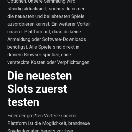
Optionen. Unsere Sammlung wird
ständig aktualisiert, sodass du immer
die neuesten und beliebtesten Spiele
ausprobieren kannst. Ein weiterer Vorteil
unserer Plattform ist, dass du keine
Anmeldung oder Software-Downloads
benötigst. Alle Spiele sind direkt in
deinem Browser spielbar, ohne
versteckte Kosten oder Verpflichtungen.
Die neuesten
Slots zuerst
testen
Einer der größten Vorteile unserer
Plattform ist die Möglichkeit, brandneue
Spielautomaten bereits vor ihrer