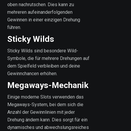
oben nachrutschen. Dies kann zu
mehreren aufeinanderfolgenden
Gewinnen in einer einzigen Drehung
führen.
Sticky Wilds
Sticky Wilds sind besondere Wild-
Symbole, die für mehrere Drehungen auf
dem Spielfeld verbleiben und deine
Gewinnchancen erhöhen.
Megaways-Mechanik
Einige moderne Slots verwenden das
Megaways-System, bei dem sich die
Anzahl der Gewinnlinien mit jeder
Drehung ändern kann. Dies sorgt für ein
dynamisches und abwechslungsreiches