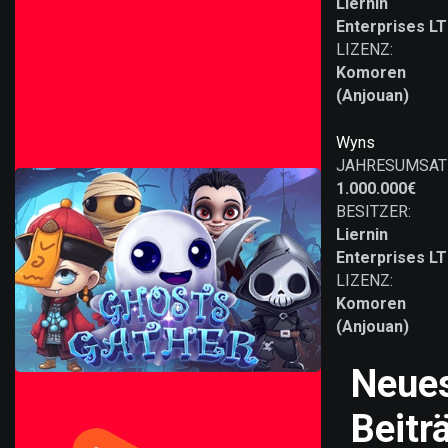
Liernin
Enterprises L
LIZENZ:
Komoren
(Anjouan)
Wyns
JAHRESUMSAT
1.000.000€
BESITZER:
Liernin
Enterprises L
LIZENZ:
Komoren
(Anjouan)
Neue
Beitr