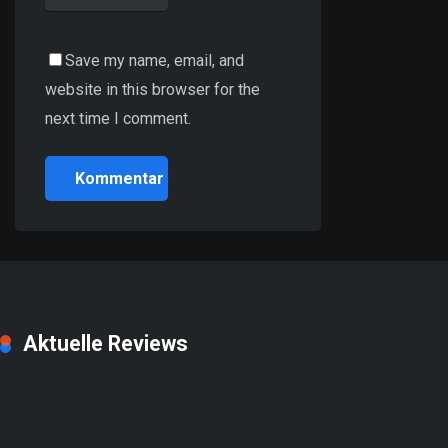
Save my name, email, and
website in this browser for the
next time I comment.
Aktuelle Reviews
SpinEmpire
SpinBetter
Wyns
Casino
Casino
Casino
Review
Review
Review