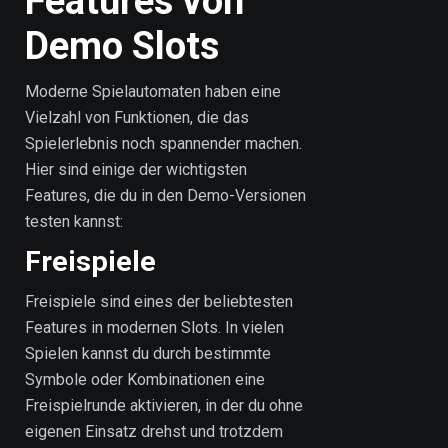
Features von
Demo Slots
Moderne Spielautomaten haben eine
Vielzahl von Funktionen, die das
Spielerlebnis noch spannender machen.
Hier sind einige der wichtigsten
Features, die du in den Demo-Versionen
testen kannst:
Freispiele
Freispiele sind eines der beliebtesten
Features in modernen Slots. In vielen
Spielen kannst du durch bestimmte
Symbole oder Kombinationen eine
Freispielrunde aktivieren, in der du ohne
eigenen Einsatz drehst und trotzdem