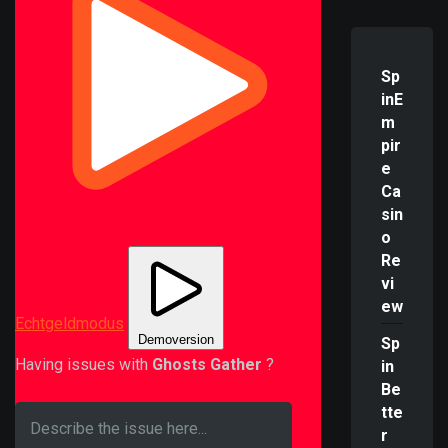
Sp
inE
m
pir
e
Ca
sin
o
Re
vi
ew
Echtgeldmodus
Demoversion
Sp
Having issues with
Ghosts Gather
?
in
Be
tte
r