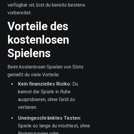
verfügbar ist, bist du bereits bestens
vorbereitet.
Vorteile des
kostenlosen
Spielens
Beim kostenlosen Spielen von Slots
genießt du viele Vorteile:
Kein finanzielles Risiko:
Du
kannst die Spiele in Ruhe
ausprobieren, ohne Geld zu
verlieren.
Uneingeschränktes Testen:
Spiele so lange du möchtest, ohne
Begrenzungen oder