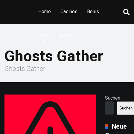
Home
Casinos
Bonis
Slots
News
Ghosts Gather
Ghosts Gather
Suchen
Suchen
Neue