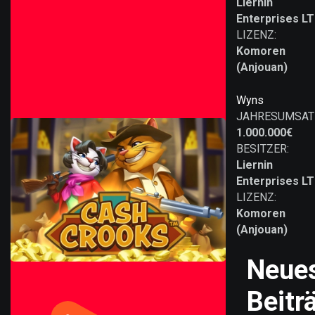
Liernin
Enterprises L
LIZENZ:
Komoren
(Anjouan)
Wyns
JAHRESUMSAT
1.000.000€
BESITZER:
Liernin
Enterprises L
LIZENZ:
Komoren
(Anjouan)
Neue
Beitr