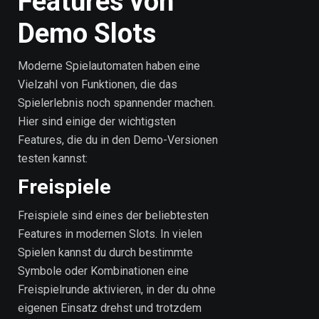
Features von
Demo Slots
Moderne Spielautomaten haben eine
Vielzahl von Funktionen, die das
Spielerlebnis noch spannender machen.
Hier sind einige der wichtigsten
Features, die du in den Demo-Versionen
testen kannst:
Freispiele
Freispiele sind eines der beliebtesten
Features in modernen Slots. In vielen
Spielen kannst du durch bestimmte
Symbole oder Kombinationen eine
Freispielrunde aktivieren, in der du ohne
eigenen Einsatz drehst und trotzdem