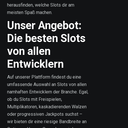
herausfinden, welche Slots dir am
meisten Spaß machen.
Unser Angebot:
Die besten Slots
von allen
Entwicklern
Auf unserer Plattform findest du eine
umfassende Auswahl an Slots von allen
namhaften Entwicklern der Branche. Egal,
ob du Slots mit Freispielen,
Multiplikatoren, kaskadierenden Walzen
oder progressiven Jackpots suchst –
wir bieten dir eine riesige Bandbreite an