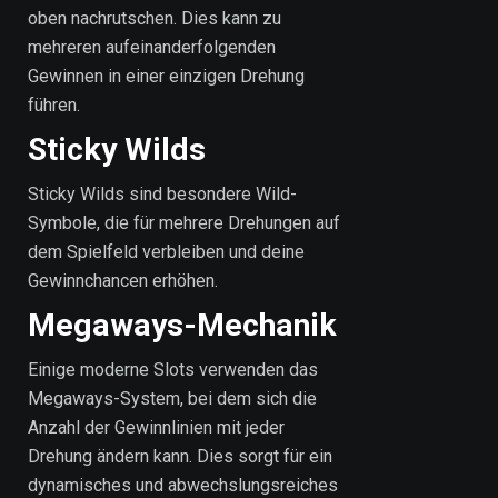
oben nachrutschen. Dies kann zu
mehreren aufeinanderfolgenden
Gewinnen in einer einzigen Drehung
führen.
Sticky Wilds
Sticky Wilds sind besondere Wild-
Symbole, die für mehrere Drehungen auf
dem Spielfeld verbleiben und deine
Gewinnchancen erhöhen.
Megaways-Mechanik
Einige moderne Slots verwenden das
Megaways-System, bei dem sich die
Anzahl der Gewinnlinien mit jeder
Drehung ändern kann. Dies sorgt für ein
dynamisches und abwechslungsreiches