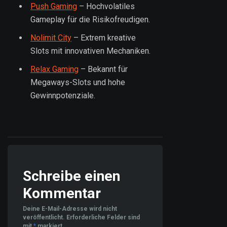
Push Gaming
– Hochvolatiles
Gameplay für die Risikofreudigen.
Nolimit City
– Extrem kreative
Slots mit innovativen Mechaniken.
Relax Gaming
– Bekannt für
Megaways-Slots und hohe
Gewinnpotenziale.
Schreibe einen
Kommentar
Deine E-Mail-Adresse wird nicht
veröffentlicht.
Erforderliche Felder sind
mit
*
markiert