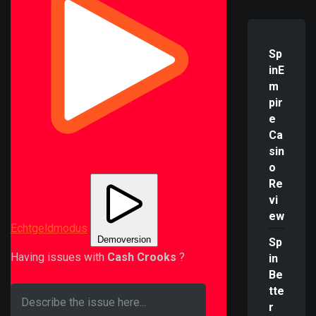
Sp
inE
m
pir
e
Ca
sin
o
Re
vi
ew
Echtgeldmodus
Demoversion
Sp
Having issues with
Cash Crooks
?
in
Be
tte
r