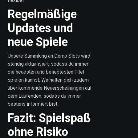
flexibel.
Regelmäßige
Updates und
neue Spiele
Unsere Sammlung an Demo Slots wird
ständig aktualisiert, sodass du immer
die neuesten und beliebtesten Titel
spielen kannst. Wir halten dich zudem
über kommende Neuerscheinungen auf
dem Laufenden, sodass du immer
bestens informiert bist.
Fazit: Spielspaß
ohne Risiko