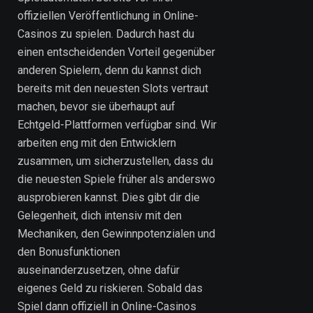
offiziellen Veröffentlichung in Online-
Casinos zu spielen. Dadurch hast du
einen entscheidenden Vorteil gegenüber
anderen Spielern, denn du kannst dich
bereits mit den neuesten Slots vertraut
machen, bevor sie überhaupt auf
Echtgeld-Plattformen verfügbar sind. Wir
arbeiten eng mit den Entwicklern
zusammen, um sicherzustellen, dass du
die neuesten Spiele früher als anderswo
ausprobieren kannst. Dies gibt dir die
Gelegenheit, dich intensiv mit den
Mechaniken, den Gewinnpotenzialen und
den Bonusfunktionen
auseinanderzusetzen, ohne dafür
eigenes Geld zu riskieren. Sobald das
Spiel dann offiziell in Online-Casinos