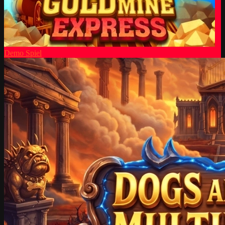
Demo Spiel