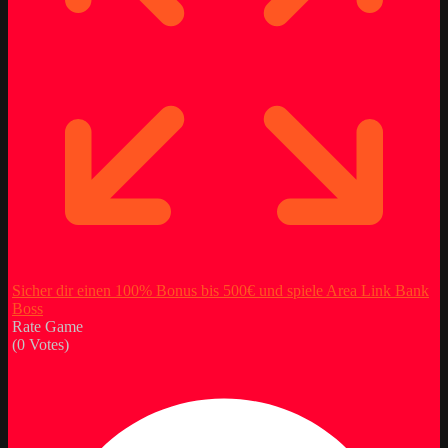
Sicher dir einen 100% Bonus bis 500€ und spiele Area Link Bank
Boss
Rate Game
(
0
Votes)