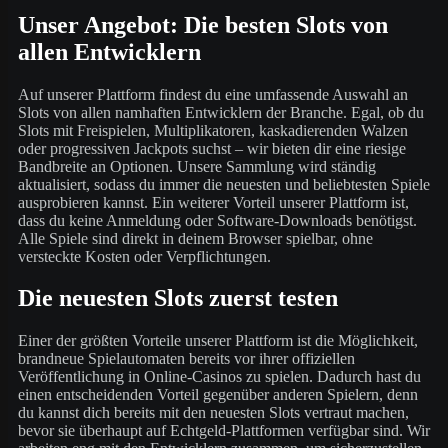
Unser Angebot: Die besten Slots von
allen Entwicklern
Auf unserer Plattform findest du eine umfassende Auswahl an
Slots von allen namhaften Entwicklern der Branche. Egal, ob du
Slots mit Freispielen, Multiplikatoren, kaskadierenden Walzen
oder progressiven Jackpots suchst – wir bieten dir eine riesige
Bandbreite an Optionen. Unsere Sammlung wird ständig
aktualisiert, sodass du immer die neuesten und beliebtesten Spiele
ausprobieren kannst. Ein weiterer Vorteil unserer Plattform ist,
dass du keine Anmeldung oder Software-Downloads benötigst.
Alle Spiele sind direkt in deinem Browser spielbar, ohne
versteckte Kosten oder Verpflichtungen.
Die neuesten Slots zuerst testen
Einer der größten Vorteile unserer Plattform ist die Möglichkeit,
brandneue Spielautomaten bereits vor ihrer offiziellen
Veröffentlichung in Online-Casinos zu spielen. Dadurch hast du
einen entscheidenden Vorteil gegenüber anderen Spielern, denn
du kannst dich bereits mit den neuesten Slots vertraut machen,
bevor sie überhaupt auf Echtgeld-Plattformen verfügbar sind. Wir