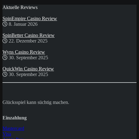
Aktuelle Reviews
SpinEmpire Casino Review
8. Januar 2026
SpinBetter Casino Review
22. Dezember 2025
Wyns Casino Review
30. September 2025
QuickWin Casino Review
30. September 2025
Glücksspiel kann süchtig machen.
Einzahlung
Mastercard
Visa