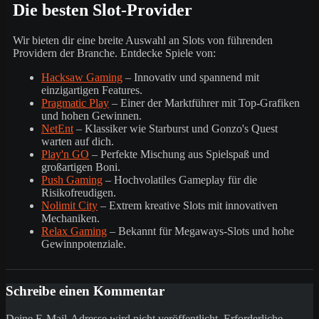
Die besten Slot-Provider
Wir bieten dir eine breite Auswahl an Slots von führenden
Providern der Branche. Entdecke Spiele von:
Hacksaw Gaming
– Innovativ und spannend mit
einzigartigen Features.
Pragmatic Play
– Einer der Marktführer mit Top-Grafiken
und hohen Gewinnen.
NetEnt
– Klassiker wie Starburst und Gonzo's Quest
warten auf dich.
Play'n GO
– Perfekte Mischung aus Spielspaß und
großartigen Boni.
Push Gaming
– Hochvolatiles Gameplay für die
Risikofreudigen.
Nolimit City
– Extrem kreative Slots mit innovativen
Mechaniken.
Relax Gaming
– Bekannt für Megaways-Slots und hohe
Gewinnpotenziale.
Schreibe einen Kommentar
Deine E-Mail-Adresse wird nicht veröffentlicht.
Erforderliche