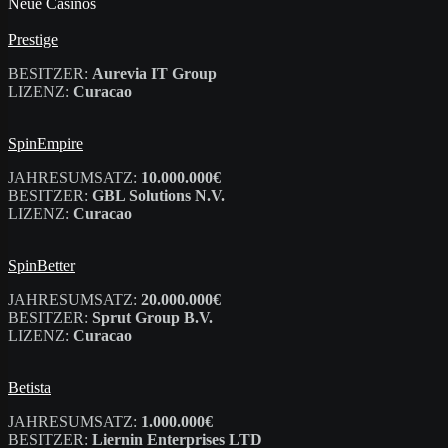
Neue Casinos
Prestige
BESITZER:
Aurevia IT Group
LIZENZ:
Curacao
SpinEmpire
JAHRESUMSATZ:
10.000.000€
BESITZER:
GBL Solutions N.V.
LIZENZ:
Curacao
SpinBetter
JAHRESUMSATZ:
20.000.000€
BESITZER:
Sprut Group B.V.
LIZENZ:
Curacao
Betista
JAHRESUMSATZ:
1.000.000€
BESITZER:
Liernin Enterprises LTD