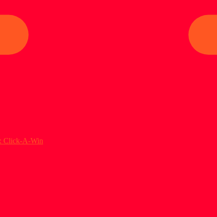
d: Click-A-Win