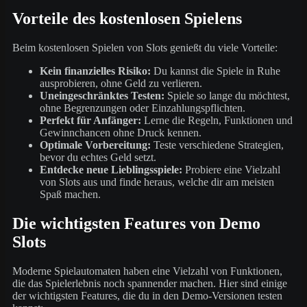
Vorteile des kostenlosen Spielens
Beim kostenlosen Spielen von Slots genießt du viele Vorteile:
Kein finanzielles Risiko:
Du kannst die Spiele in Ruhe
ausprobieren, ohne Geld zu verlieren.
Uneingeschränktes Testen:
Spiele so lange du möchtest,
ohne Begrenzungen oder Einzahlungspflichten.
Perfekt für Anfänger:
Lerne die Regeln, Funktionen und
Gewinnchancen ohne Druck kennen.
Optimale Vorbereitung:
Teste verschiedene Strategien,
bevor du echtes Geld setzt.
Entdecke neue Lieblingsspiele:
Probiere eine Vielzahl
von Slots aus und finde heraus, welche dir am meisten
Spaß machen.
Die wichtigsten Features von Demo
Slots
Moderne Spielautomaten haben eine Vielzahl von Funktionen,
die das Spielerlebnis noch spannender machen. Hier sind einige
der wichtigsten Features, die du in den Demo-Versionen testen