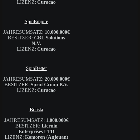
LIZENZ:
Curacao
SpinEmpire
JAHRESUMSATZ:
10.000.000€
BESITZER:
GBL Solutions
N.V.
LIZENZ:
Curacao
SpinBetter
JAHRESUMSATZ:
20.000.000€
BESITZER:
Sprut Group B.V.
LIZENZ:
Curacao
Betista
JAHRESUMSATZ:
1.000.000€
BESITZER:
Liernin
Enterprises LTD
LIZENZ:
Komoren (Anjouan)