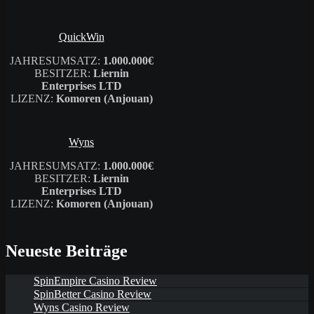
QuickWin
JAHRESUMSATZ:
1.000.000€
BESITZER:
Liernin
Enterprises LTD
LIZENZ:
Komoren (Anjouan)
Wyns
JAHRESUMSATZ:
1.000.000€
BESITZER:
Liernin
Enterprises LTD
LIZENZ:
Komoren (Anjouan)
Neueste Beiträge
SpinEmpire Casino Review
SpinBetter Casino Review
Wyns Casino Review