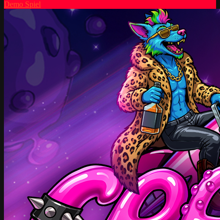
Demo Spiel