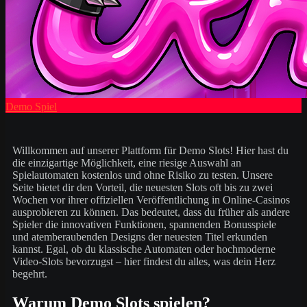
Demo Spiel
Willkommen auf unserer Plattform für Demo Slots! Hier hast du
die einzigartige Möglichkeit, eine riesige Auswahl an
Spielautomaten kostenlos und ohne Risiko zu testen. Unsere
Seite bietet dir den Vorteil, die neuesten Slots oft bis zu zwei
Wochen vor ihrer offiziellen Veröffentlichung in Online-Casinos
ausprobieren zu können. Das bedeutet, dass du früher als andere
Spieler die innovativen Funktionen, spannenden Bonusspiele
und atemberaubenden Designs der neuesten Titel erkunden
kannst. Egal, ob du klassische Automaten oder hochmoderne
Video-Slots bevorzugst – hier findest du alles, was dein Herz
begehrt.
Warum Demo Slots spielen?