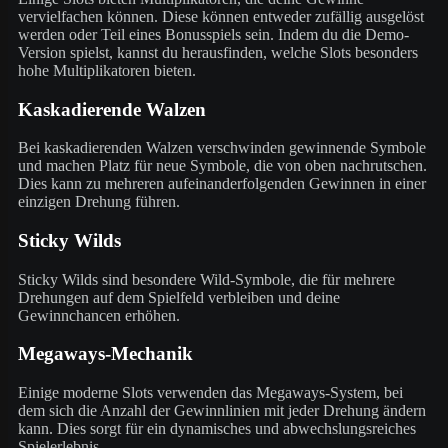
vervielfachen können. Diese können entweder zufällig ausgelöst
werden oder Teil eines Bonusspiels sein. Indem du die Demo-
Version spielst, kannst du herausfinden, welche Slots besonders
hohe Multiplikatoren bieten.
Kaskadierende Walzen
Bei kaskadierenden Walzen verschwinden gewinnende Symbole
und machen Platz für neue Symbole, die von oben nachrutschen.
Dies kann zu mehreren aufeinanderfolgenden Gewinnen in einer
einzigen Drehung führen.
Sticky Wilds
Sticky Wilds sind besondere Wild-Symbole, die für mehrere
Drehungen auf dem Spielfeld verbleiben und deine
Gewinnchancen erhöhen.
Megaways-Mechanik
Einige moderne Slots verwenden das Megaways-System, bei
dem sich die Anzahl der Gewinnlinien mit jeder Drehung ändern
kann. Dies sorgt für ein dynamisches und abwechslungsreiches
Spielerlebnis.