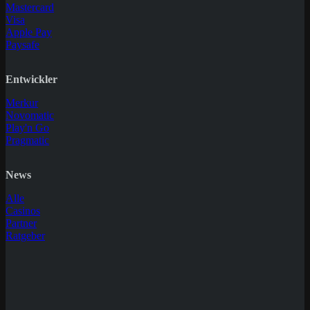
Mastercard
Visa
Apple Pay
Paysafe
Entwickler
Merkur
Novomatic
Play'n Go
Pragmatic
News
Alle
Casinos
Partner
Ratgeber