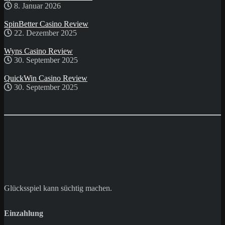
8. Januar 2026
SpinBetter Casino Review
22. Dezember 2025
Wyns Casino Review
30. September 2025
QuickWin Casino Review
30. September 2025
Glücksspiel kann süchtig machen.
Einzahlung