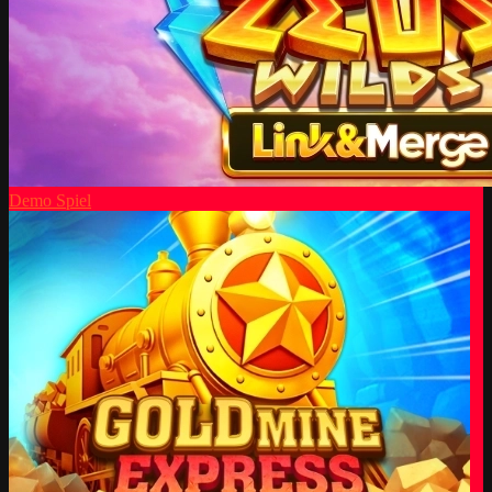
Demo Spiel