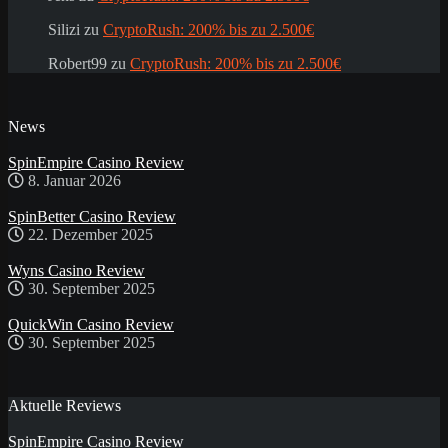
Silizi
zu
CryptoRush: 200% bis zu 2.500€
Robert99
zu
CryptoRush: 200% bis zu 2.500€
News
SpinEmpire Casino Review
8. Januar 2026
SpinBetter Casino Review
22. Dezember 2025
Wyns Casino Review
30. September 2025
QuickWin Casino Review
30. September 2025
Aktuelle Reviews
SpinEmpire Casino Review