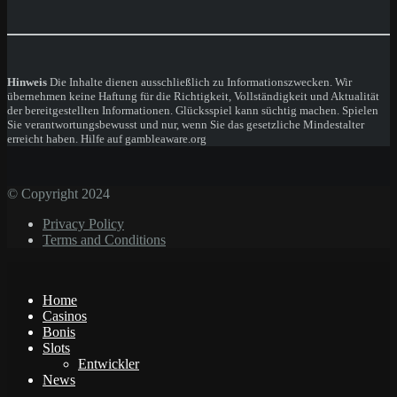
Hinweis
Die Inhalte dienen ausschließlich zu Informationszwecken. Wir
übernehmen keine Haftung für die Richtigkeit, Vollständigkeit und Aktualität
der bereitgestellten Informationen. Glücksspiel kann süchtig machen. Spielen
Sie verantwortungsbewusst und nur, wenn Sie das gesetzliche Mindestalter
erreicht haben. Hilfe auf gambleaware.org
© Copyright 2024
Privacy Policy
Terms and Conditions
Home
Casinos
Bonis
Slots
Entwickler
News