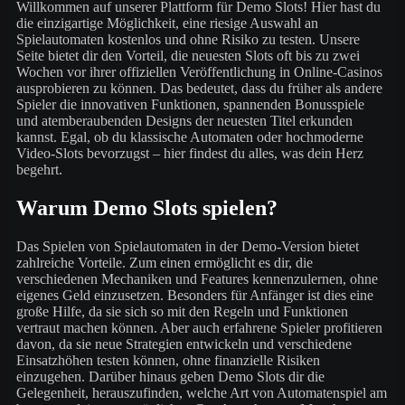
Willkommen auf unserer Plattform für Demo Slots! Hier hast du
die einzigartige Möglichkeit, eine riesige Auswahl an
Spielautomaten kostenlos und ohne Risiko zu testen. Unsere
Seite bietet dir den Vorteil, die neuesten Slots oft bis zu zwei
Wochen vor ihrer offiziellen Veröffentlichung in Online-Casinos
ausprobieren zu können. Das bedeutet, dass du früher als andere
Spieler die innovativen Funktionen, spannenden Bonusspiele
und atemberaubenden Designs der neuesten Titel erkunden
kannst. Egal, ob du klassische Automaten oder hochmoderne
Video-Slots bevorzugst – hier findest du alles, was dein Herz
begehrt.
Warum Demo Slots spielen?
Das Spielen von Spielautomaten in der Demo-Version bietet
zahlreiche Vorteile. Zum einen ermöglicht es dir, die
verschiedenen Mechaniken und Features kennenzulernen, ohne
eigenes Geld einzusetzen. Besonders für Anfänger ist dies eine
große Hilfe, da sie sich so mit den Regeln und Funktionen
vertraut machen können. Aber auch erfahrene Spieler profitieren
davon, da sie neue Strategien entwickeln und verschiedene
Einsatzhöhen testen können, ohne finanzielle Risiken
einzugehen. Darüber hinaus geben Demo Slots dir die
Gelegenheit, herauszufinden, welche Art von Automatenspiel am