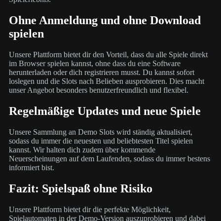
Ohne Anmeldung und ohne Download
spielen
Unsere Plattform bietet dir den Vorteil, dass du alle Spiele direkt
im Browser spielen kannst, ohne dass du eine Software
herunterladen oder dich registrieren musst. Du kannst sofort
loslegen und die Slots nach Belieben ausprobieren. Dies macht
unser Angebot besonders benutzerfreundlich und flexibel.
Regelmäßige Updates und neue Spiele
Unsere Sammlung an Demo Slots wird ständig aktualisiert,
sodass du immer die neuesten und beliebtesten Titel spielen
kannst. Wir halten dich zudem über kommende
Neuerscheinungen auf dem Laufenden, sodass du immer bestens
informiert bist.
Fazit: Spielspaß ohne Risiko
Unsere Plattform bietet dir die perfekte Möglichkeit,
Spielautomaten in der Demo-Version auszuprobieren und dabei