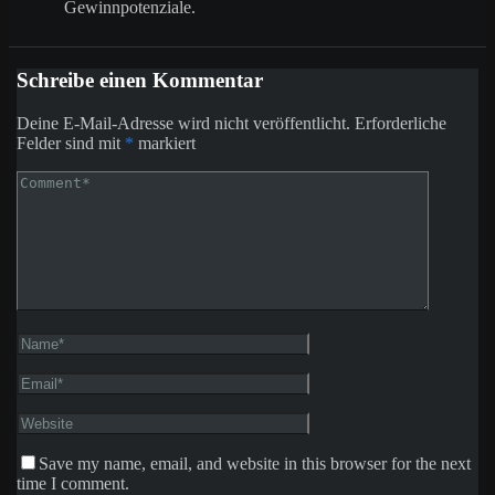
Gewinnpotenziale.
Schreibe einen Kommentar
Deine E-Mail-Adresse wird nicht veröffentlicht.
Erforderliche
Felder sind mit
*
markiert
Save my name, email, and website in this browser for the next
time I comment.