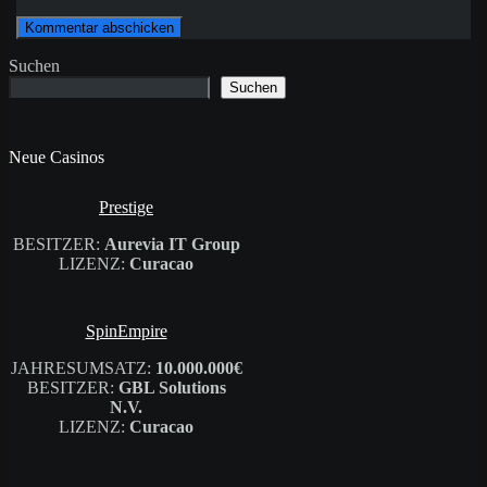
Suchen
Suchen
Neue Casinos
Prestige
BESITZER:
Aurevia IT Group
LIZENZ:
Curacao
SpinEmpire
JAHRESUMSATZ:
10.000.000€
BESITZER:
GBL Solutions
N.V.
LIZENZ:
Curacao