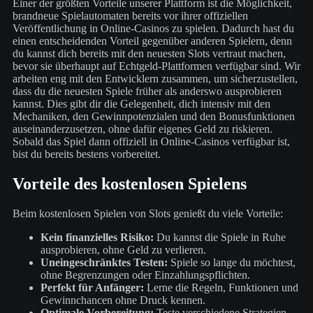
Einer der größten Vorteile unserer Plattform ist die Möglichkeit,
brandneue Spielautomaten bereits vor ihrer offiziellen
Veröffentlichung in Online-Casinos zu spielen. Dadurch hast du
einen entscheidenden Vorteil gegenüber anderen Spielern, denn
du kannst dich bereits mit den neuesten Slots vertraut machen,
bevor sie überhaupt auf Echtgeld-Plattformen verfügbar sind. Wir
arbeiten eng mit den Entwicklern zusammen, um sicherzustellen,
dass du die neuesten Spiele früher als anderswo ausprobieren
kannst. Dies gibt dir die Gelegenheit, dich intensiv mit den
Mechaniken, den Gewinnpotenzialen und den Bonusfunktionen
auseinanderzusetzen, ohne dafür eigenes Geld zu riskieren.
Sobald das Spiel dann offiziell in Online-Casinos verfügbar ist,
bist du bereits bestens vorbereitet.
Vorteile des kostenlosen Spielens
Beim kostenlosen Spielen von Slots genießt du viele Vorteile:
Kein finanzielles Risiko:
Du kannst die Spiele in Ruhe
ausprobieren, ohne Geld zu verlieren.
Uneingeschränktes Testen:
Spiele so lange du möchtest,
ohne Begrenzungen oder Einzahlungspflichten.
Perfekt für Anfänger:
Lerne die Regeln, Funktionen und
Gewinnchancen ohne Druck kennen.
Optimale Vorbereitung:
Teste verschiedene Strategien,