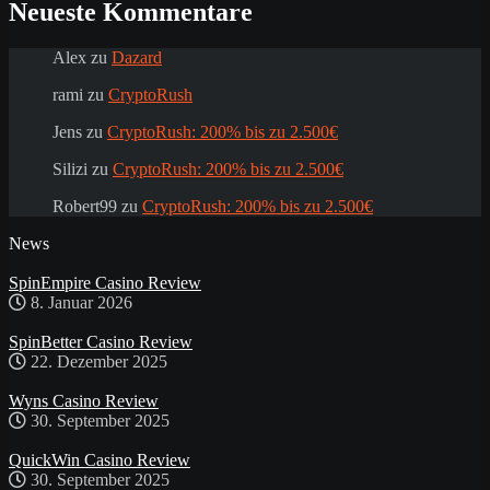
Neueste Kommentare
Alex
zu
Dazard
rami
zu
CryptoRush
Jens
zu
CryptoRush: 200% bis zu 2.500€
Silizi
zu
CryptoRush: 200% bis zu 2.500€
Robert99
zu
CryptoRush: 200% bis zu 2.500€
News
SpinEmpire Casino Review
8. Januar 2026
SpinBetter Casino Review
22. Dezember 2025
Wyns Casino Review
30. September 2025
QuickWin Casino Review
30. September 2025