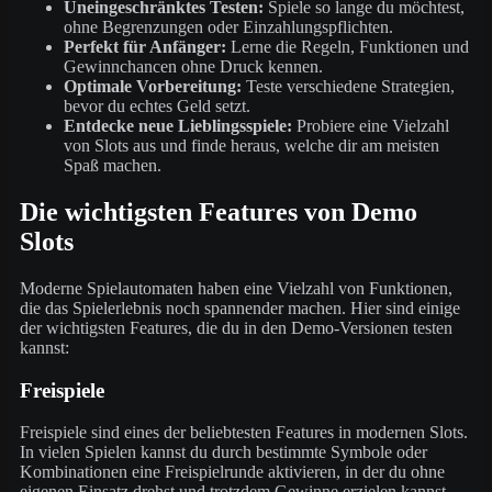
Uneingeschränktes Testen:
Spiele so lange du möchtest,
ohne Begrenzungen oder Einzahlungspflichten.
Perfekt für Anfänger:
Lerne die Regeln, Funktionen und
Gewinnchancen ohne Druck kennen.
Optimale Vorbereitung:
Teste verschiedene Strategien,
bevor du echtes Geld setzt.
Entdecke neue Lieblingsspiele:
Probiere eine Vielzahl
von Slots aus und finde heraus, welche dir am meisten
Spaß machen.
Die wichtigsten Features von Demo
Slots
Moderne Spielautomaten haben eine Vielzahl von Funktionen,
die das Spielerlebnis noch spannender machen. Hier sind einige
der wichtigsten Features, die du in den Demo-Versionen testen
kannst:
Freispiele
Freispiele sind eines der beliebtesten Features in modernen Slots.
In vielen Spielen kannst du durch bestimmte Symbole oder
Kombinationen eine Freispielrunde aktivieren, in der du ohne
eigenen Einsatz drehst und trotzdem Gewinne erzielen kannst.