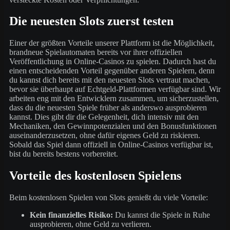
Die neuesten Slots zuerst testen
Einer der größten Vorteile unserer Plattform ist die Möglichkeit,
brandneue Spielautomaten bereits vor ihrer offiziellen
Veröffentlichung in Online-Casinos zu spielen. Dadurch hast du
einen entscheidenden Vorteil gegenüber anderen Spielern, denn
du kannst dich bereits mit den neuesten Slots vertraut machen,
bevor sie überhaupt auf Echtgeld-Plattformen verfügbar sind. Wir
arbeiten eng mit den Entwicklern zusammen, um sicherzustellen,
dass du die neuesten Spiele früher als anderswo ausprobieren
kannst. Dies gibt dir die Gelegenheit, dich intensiv mit den
Mechaniken, den Gewinnpotenzialen und den Bonusfunktionen
auseinanderzusetzen, ohne dafür eigenes Geld zu riskieren.
Sobald das Spiel dann offiziell in Online-Casinos verfügbar ist,
bist du bereits bestens vorbereitet.
Vorteile des kostenlosen Spielens
Beim kostenlosen Spielen von Slots genießt du viele Vorteile:
Kein finanzielles Risiko:
Du kannst die Spiele in Ruhe
ausprobieren, ohne Geld zu verlieren.