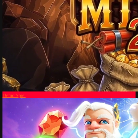
Demo Spiel