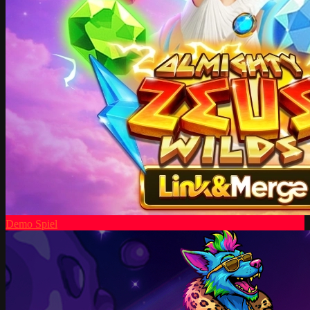
Demo Spiel