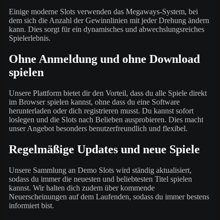
Einige moderne Slots verwenden das Megaways-System, bei
dem sich die Anzahl der Gewinnlinien mit jeder Drehung ändern
kann. Dies sorgt für ein dynamisches und abwechslungsreiches
Spielerlebnis.
Ohne Anmeldung und ohne Download
spielen
Unsere Plattform bietet dir den Vorteil, dass du alle Spiele direkt
im Browser spielen kannst, ohne dass du eine Software
herunterladen oder dich registrieren musst. Du kannst sofort
loslegen und die Slots nach Belieben ausprobieren. Dies macht
unser Angebot besonders benutzerfreundlich und flexibel.
Regelmäßige Updates und neue Spiele
Unsere Sammlung an Demo Slots wird ständig aktualisiert,
sodass du immer die neuesten und beliebtesten Titel spielen
kannst. Wir halten dich zudem über kommende
Neuerscheinungen auf dem Laufenden, sodass du immer bestens
informiert bist.