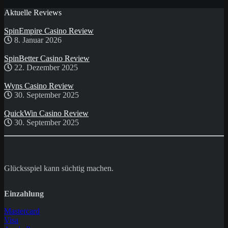
Aktuelle Reviews
SpinEmpire Casino Review
8. Januar 2026
SpinBetter Casino Review
22. Dezember 2025
Wyns Casino Review
30. September 2025
QuickWin Casino Review
30. September 2025
Glücksspiel kann süchtig machen.
Einzahlung
Mastercard
Visa