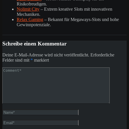
Risikofreudigen.
Nolimit City
– Extrem kreative Slots mit innovativen
Mechaniken.
Relax Gaming
– Bekannt für Megaways-Slots und hohe
Gewinnpotenziale.
Schreibe einen Kommentar
Deine E-Mail-Adresse wird nicht veröffentlicht.
Erforderliche
Felder sind mit
*
markiert