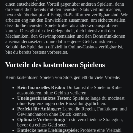
einen entscheidenden Vorteil gegenüber anderen Spielern, denn
du kannst dich bereits mit den neuesten Slots vertraut machen,
bevor sie überhaupt auf Echtgeld-Plattformen verfügbar sind. Wir
arbeiten eng mit den Entwicklern zusammen, um sicherzustellen,
dass du die neuesten Spiele früher als anderswo ausprobieren
kannst. Dies gibt dir die Gelegenheit, dich intensiv mit den
Mechaniken, den Gewinnpotenzialen und den Bonusfunktionen
auseinanderzusetzen, ohne dafür eigenes Geld zu riskieren.
Sobald das Spiel dann offiziell in Online-Casinos verfügbar ist,
bist du bereits bestens vorbereitet.
Vorteile des kostenlosen Spielens
Beim kostenlosen Spielen von Slots genießt du viele Vorteile:
Kein finanzielles Risiko:
Du kannst die Spiele in Ruhe
ausprobieren, ohne Geld zu verlieren.
Uneingeschränktes Testen:
Spiele so lange du möchtest,
ohne Begrenzungen oder Einzahlungspflichten.
Perfekt für Anfänger:
Lerne die Regeln, Funktionen und
Gewinnchancen ohne Druck kennen.
Optimale Vorbereitung:
Teste verschiedene Strategien,
bevor du echtes Geld setzt.
Entdecke neue Lieblingsspiele:
Probiere eine Vielzahl