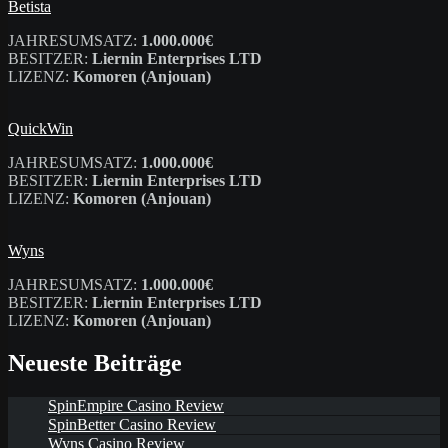
Betista
JAHRESUMSATZ:
1.000.000€
BESITZER:
Liernin Enterprises LTD
LIZENZ:
Komoren (Anjouan)
QuickWin
JAHRESUMSATZ:
1.000.000€
BESITZER:
Liernin Enterprises LTD
LIZENZ:
Komoren (Anjouan)
Wyns
JAHRESUMSATZ:
1.000.000€
BESITZER:
Liernin Enterprises LTD
LIZENZ:
Komoren (Anjouan)
Neueste Beiträge
SpinEmpire Casino Review
SpinBetter Casino Review
Wyns Casino Review