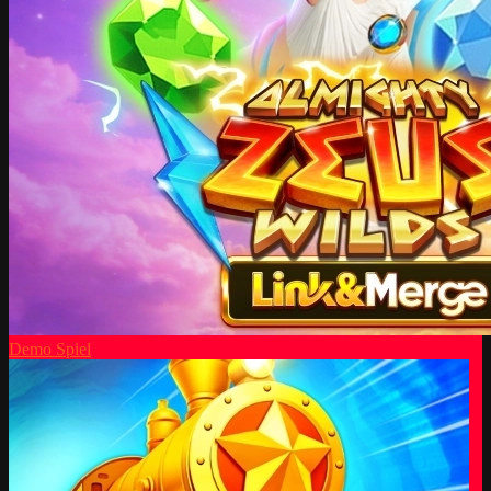
Demo Spiel