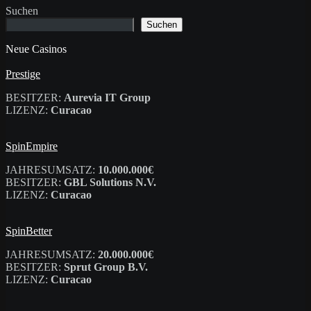
Suchen
Suchen
Neue Casinos
Prestige
BESITZER:
Aurevia IT Group
LIZENZ:
Curacao
SpinEmpire
JAHRESUMSATZ:
10.000.000€
BESITZER:
GBL Solutions N.V.
LIZENZ:
Curacao
SpinBetter
JAHRESUMSATZ:
20.000.000€
BESITZER:
Sprut Group B.V.
LIZENZ:
Curacao