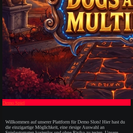
Demo Spiel
Willkommen auf unserer Plattform für Demo Slots! Hier hast du
die einzigartige Möglichkeit, eine riesige Auswahl an
Spielautomaten kostenlos und ohne Risiko zu testen. Unsere