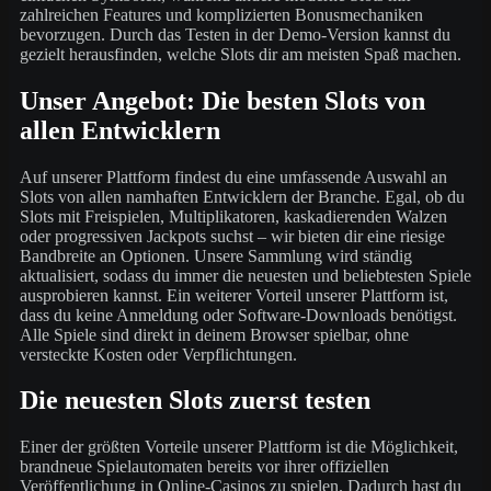
zahlreichen Features und komplizierten Bonusmechaniken
bevorzugen. Durch das Testen in der Demo-Version kannst du
gezielt herausfinden, welche Slots dir am meisten Spaß machen.
Unser Angebot: Die besten Slots von
allen Entwicklern
Auf unserer Plattform findest du eine umfassende Auswahl an
Slots von allen namhaften Entwicklern der Branche. Egal, ob du
Slots mit Freispielen, Multiplikatoren, kaskadierenden Walzen
oder progressiven Jackpots suchst – wir bieten dir eine riesige
Bandbreite an Optionen. Unsere Sammlung wird ständig
aktualisiert, sodass du immer die neuesten und beliebtesten Spiele
ausprobieren kannst. Ein weiterer Vorteil unserer Plattform ist,
dass du keine Anmeldung oder Software-Downloads benötigst.
Alle Spiele sind direkt in deinem Browser spielbar, ohne
versteckte Kosten oder Verpflichtungen.
Die neuesten Slots zuerst testen
Einer der größten Vorteile unserer Plattform ist die Möglichkeit,
brandneue Spielautomaten bereits vor ihrer offiziellen
Veröffentlichung in Online-Casinos zu spielen. Dadurch hast du