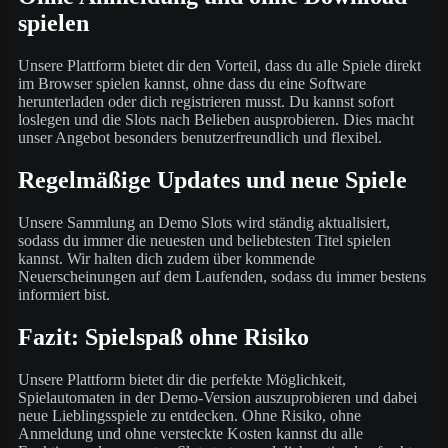
spielen
Unsere Plattform bietet dir den Vorteil, dass du alle Spiele direkt
im Browser spielen kannst, ohne dass du eine Software
herunterladen oder dich registrieren musst. Du kannst sofort
loslegen und die Slots nach Belieben ausprobieren. Dies macht
unser Angebot besonders benutzerfreundlich und flexibel.
Regelmäßige Updates und neue Spiele
Unsere Sammlung an Demo Slots wird ständig aktualisiert,
sodass du immer die neuesten und beliebtesten Titel spielen
kannst. Wir halten dich zudem über kommende
Neuerscheinungen auf dem Laufenden, sodass du immer bestens
informiert bist.
Fazit: Spielspaß ohne Risiko
Unsere Plattform bietet dir die perfekte Möglichkeit,
Spielautomaten in der Demo-Version auszuprobieren und dabei
neue Lieblingsspiele zu entdecken. Ohne Risiko, ohne
Anmeldung und ohne versteckte Kosten kannst du alle