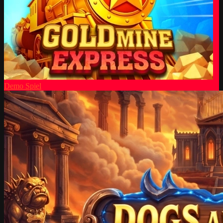
Demo Spiel