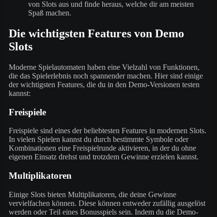
von Slots aus und finde heraus, welche dir am meisten
Spaß machen.
Die wichtigsten Features von Demo
Slots
Moderne Spielautomaten haben eine Vielzahl von Funktionen,
die das Spielerlebnis noch spannender machen. Hier sind einige
der wichtigsten Features, die du in den Demo-Versionen testen
kannst:
Freispiele
Freispiele sind eines der beliebtesten Features in modernen Slots.
In vielen Spielen kannst du durch bestimmte Symbole oder
Kombinationen eine Freispielrunde aktivieren, in der du ohne
eigenen Einsatz drehst und trotzdem Gewinne erzielen kannst.
Multiplikatoren
Einige Slots bieten Multiplikatoren, die deine Gewinne
vervielfachen können. Diese können entweder zufällig ausgelöst
werden oder Teil eines Bonusspiels sein. Indem du die Demo-