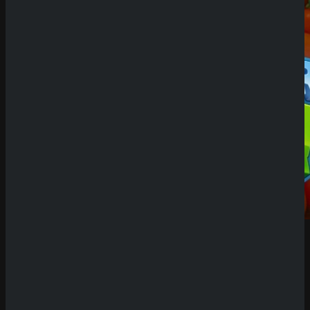
Demo Spiel
Willkommen auf unserer Plattform für Demo
Slots! Hier hast du die einzigartige Möglichkeit,
eine riesige Auswahl an Spielautomaten
kostenlos und ohne Risiko zu testen. Unsere