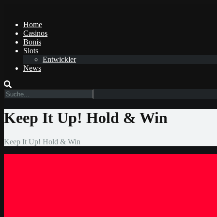
Home
Casinos
Bonis
Slots
Entwickler
News
Keep It Up! Hold & Win
Keep It Up! Hold & Win