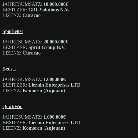
JAHRESUMSATZ:
10.000.000€
BESITZER:
GBL Solutions N.V.
LIZENZ:
Curacao
SpinBetter
JAHRESUMSATZ:
20.000.000€
BESITZER:
Sprut Group B.V.
LIZENZ:
Curacao
Betista
JAHRESUMSATZ:
1.000.000€
BESITZER:
Liernin Enterprises LTD
LIZENZ:
Komoren (Anjouan)
QuickWin
JAHRESUMSATZ:
1.000.000€
BESITZER:
Liernin Enterprises LTD
LIZENZ:
Komoren (Anjouan)