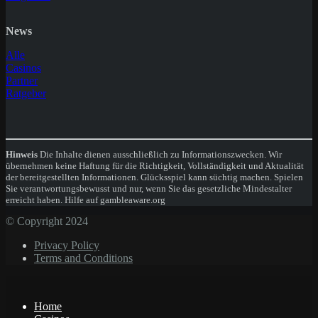
News
Alle
Casinos
Partner
Ratgeber
Hinweis
Die Inhalte dienen ausschließlich zu Informationszwecken. Wir
übernehmen keine Haftung für die Richtigkeit, Vollständigkeit und Aktualität
der bereitgestellten Informationen. Glücksspiel kann süchtig machen. Spielen
Sie verantwortungsbewusst und nur, wenn Sie das gesetzliche Mindestalter
erreicht haben. Hilfe auf gambleaware.org
© Copyright 2024
Privacy Policy
Terms and Conditions
Home