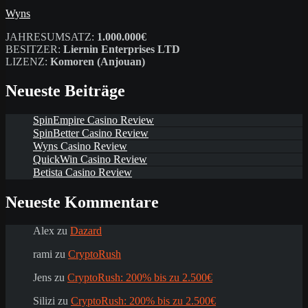
Wyns
JAHRESUMSATZ:
1.000.000€
BESITZER:
Liernin Enterprises LTD
LIZENZ:
Komoren (Anjouan)
Neueste Beiträge
SpinEmpire Casino Review
SpinBetter Casino Review
Wyns Casino Review
QuickWin Casino Review
Betista Casino Review
Neueste Kommentare
Alex
zu
Dazard
rami
zu
CryptoRush
Jens
zu
CryptoRush: 200% bis zu 2.500€
Silizi
zu
CryptoRush: 200% bis zu 2.500€