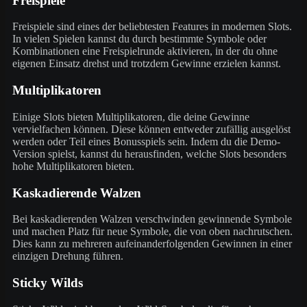
Freispiele
Freispiele sind eines der beliebtesten Features in modernen Slots.
In vielen Spielen kannst du durch bestimmte Symbole oder
Kombinationen eine Freispielrunde aktivieren, in der du ohne
eigenen Einsatz drehst und trotzdem Gewinne erzielen kannst.
Multiplikatoren
Einige Slots bieten Multiplikatoren, die deine Gewinne
vervielfachen können. Diese können entweder zufällig ausgelöst
werden oder Teil eines Bonusspiels sein. Indem du die Demo-
Version spielst, kannst du herausfinden, welche Slots besonders
hohe Multiplikatoren bieten.
Kaskadierende Walzen
Bei kaskadierenden Walzen verschwinden gewinnende Symbole
und machen Platz für neue Symbole, die von oben nachrutschen.
Dies kann zu mehreren aufeinanderfolgenden Gewinnen in einer
einzigen Drehung führen.
Sticky Wilds