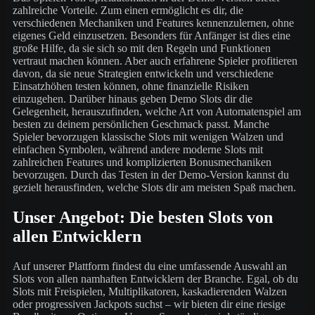
zahlreiche Vorteile. Zum einen ermöglicht es dir, die
verschiedenen Mechaniken und Features kennenzulernen, ohne
eigenes Geld einzusetzen. Besonders für Anfänger ist dies eine
große Hilfe, da sie sich so mit den Regeln und Funktionen
vertraut machen können. Aber auch erfahrene Spieler profitieren
davon, da sie neue Strategien entwickeln und verschiedene
Einsatzhöhen testen können, ohne finanzielle Risiken
einzugehen. Darüber hinaus geben Demo Slots dir die
Gelegenheit, herauszufinden, welche Art von Automatenspiel am
besten zu deinem persönlichen Geschmack passt. Manche
Spieler bevorzugen klassische Slots mit wenigen Walzen und
einfachen Symbolen, während andere moderne Slots mit
zahlreichen Features und komplizierten Bonusmechaniken
bevorzugen. Durch das Testen in der Demo-Version kannst du
gezielt herausfinden, welche Slots dir am meisten Spaß machen.
Unser Angebot: Die besten Slots von
allen Entwicklern
Auf unserer Plattform findest du eine umfassende Auswahl an
Slots von allen namhaften Entwicklern der Branche. Egal, ob du
Slots mit Freispielen, Multiplikatoren, kaskadierenden Walzen
oder progressiven Jackpots suchst – wir bieten dir eine riesige