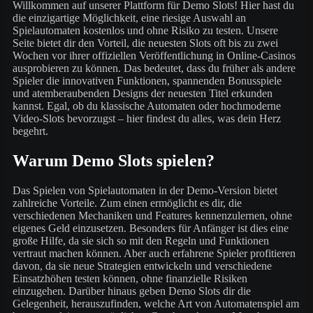
Willkommen auf unserer Plattform für Demo Slots! Hier hast du
die einzigartige Möglichkeit, eine riesige Auswahl an
Spielautomaten kostenlos und ohne Risiko zu testen. Unsere
Seite bietet dir den Vorteil, die neuesten Slots oft bis zu zwei
Wochen vor ihrer offiziellen Veröffentlichung in Online-Casinos
ausprobieren zu können. Das bedeutet, dass du früher als andere
Spieler die innovativen Funktionen, spannenden Bonusspiele
und atemberaubenden Designs der neuesten Titel erkunden
kannst. Egal, ob du klassische Automaten oder hochmoderne
Video-Slots bevorzugst – hier findest du alles, was dein Herz
begehrt.
Warum Demo Slots spielen?
Das Spielen von Spielautomaten in der Demo-Version bietet
zahlreiche Vorteile. Zum einen ermöglicht es dir, die
verschiedenen Mechaniken und Features kennenzulernen, ohne
eigenes Geld einzusetzen. Besonders für Anfänger ist dies eine
große Hilfe, da sie sich so mit den Regeln und Funktionen
vertraut machen können. Aber auch erfahrene Spieler profitieren
davon, da sie neue Strategien entwickeln und verschiedene
Einsatzhöhen testen können, ohne finanzielle Risiken
einzugehen. Darüber hinaus geben Demo Slots dir die
Gelegenheit, herauszufinden, welche Art von Automatenspiel am