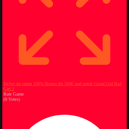
Sicher dir einen 100% Bonus bis 500€ und spiele Good Girl Bad
Girl 2
Rate Game
(
0
Votes)