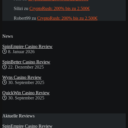
Silizi
zu
CryptoRush: 200% bis zu 2.500€
Robert99
zu
CryptoRush: 200% bis zu 2.500€
News
SpinEmpire Casino Review
8. Januar 2026
SpinBetter Casino Review
22. Dezember 2025
Wyns Casino Review
30. September 2025
QuickWin Casino Review
30. September 2025
Aktuelle Reviews
SpinEmpire Casino Review