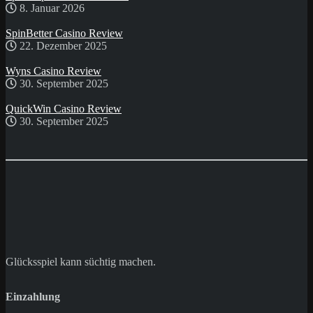
8. Januar 2026
SpinBetter Casino Review
22. Dezember 2025
Wyns Casino Review
30. September 2025
QuickWin Casino Review
30. September 2025
Glücksspiel kann süchtig machen.
Einzahlung