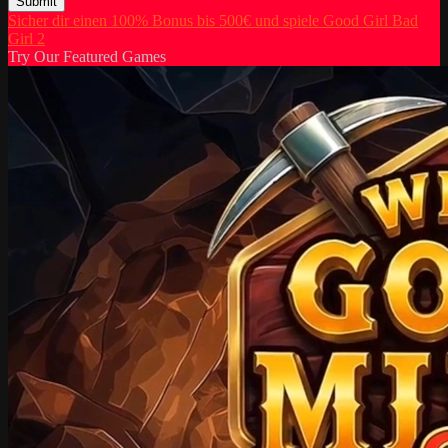
Submit
Sicher dir einen 100% Bonus bis 500€ und spiele Good Girl Bad
Girl 2
Try Our Featured Games