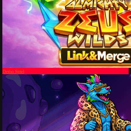
Demo Spiel