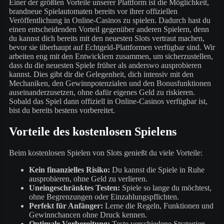
Einer der größten Vorteile unserer Plattform ist die Möglichkeit,
brandneue Spielautomaten bereits vor ihrer offiziellen
Veröffentlichung in Online-Casinos zu spielen. Dadurch hast du
einen entscheidenden Vorteil gegenüber anderen Spielern, denn
du kannst dich bereits mit den neuesten Slots vertraut machen,
bevor sie überhaupt auf Echtgeld-Plattformen verfügbar sind. Wir
arbeiten eng mit den Entwicklern zusammen, um sicherzustellen,
dass du die neuesten Spiele früher als anderswo ausprobieren
kannst. Dies gibt dir die Gelegenheit, dich intensiv mit den
Mechaniken, den Gewinnpotenzialen und den Bonusfunktionen
auseinanderzusetzen, ohne dafür eigenes Geld zu riskieren.
Sobald das Spiel dann offiziell in Online-Casinos verfügbar ist,
bist du bereits bestens vorbereitet.
Vorteile des kostenlosen Spielens
Beim kostenlosen Spielen von Slots genießt du viele Vorteile:
Kein finanzielles Risiko:
Du kannst die Spiele in Ruhe
ausprobieren, ohne Geld zu verlieren.
Uneingeschränktes Testen:
Spiele so lange du möchtest,
ohne Begrenzungen oder Einzahlungspflichten.
Perfekt für Anfänger:
Lerne die Regeln, Funktionen und
Gewinnchancen ohne Druck kennen.
Optimale Vorbereitung:
Teste verschiedene Strategien,