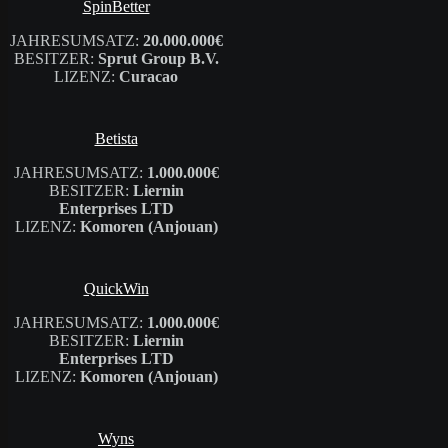
SpinBetter
JAHRESUMSATZ:
20.000.000€
BESITZER:
Sprut Group B.V.
LIZENZ:
Curacao
Betista
JAHRESUMSATZ:
1.000.000€
BESITZER:
Liernin
Enterprises LTD
LIZENZ:
Komoren (Anjouan)
QuickWin
JAHRESUMSATZ:
1.000.000€
BESITZER:
Liernin
Enterprises LTD
LIZENZ:
Komoren (Anjouan)
Wyns