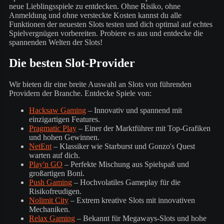
neue Lieblingsspiele zu entdecken. Ohne Risiko, ohne
Anmeldung und ohne versteckte Kosten kannst du alle
Funktionen der neuesten Slots testen und dich optimal auf echtes
Spielvergnügen vorbereiten. Probiere es aus und entdecke die
spannenden Welten der Slots!
Die besten Slot-Provider
Wir bieten dir eine breite Auswahl an Slots von führenden
Providern der Branche. Entdecke Spiele von:
Hacksaw Gaming
– Innovativ und spannend mit
einzigartigen Features.
Pragmatic Play
– Einer der Marktführer mit Top-Grafiken
und hohen Gewinnen.
NetEnt
– Klassiker wie Starburst und Gonzo's Quest
warten auf dich.
Play'n GO
– Perfekte Mischung aus Spielspaß und
großartigen Boni.
Push Gaming
– Hochvolatiles Gameplay für die
Risikofreudigen.
Nolimit City
– Extrem kreative Slots mit innovativen
Mechaniken.
Relax Gaming
– Bekannt für Megaways-Slots und hohe