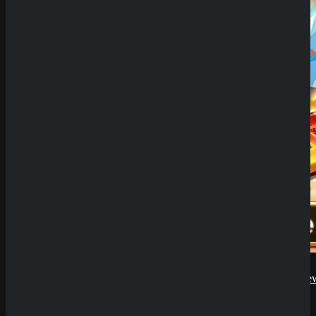
200% bis
zu 2.500€
Silizi
zu
CryptoRush
200% bis
zu 2.500€
Robert99
zu
CryptoRush
200% bis
zu 2.500€
News
SpinEmpire Casino
Review
8. Januar 2026
SpinBetter Casino
Review
22. Dezember
Demo Spiel
2025
Wyns Casino Revie
30. September
2025