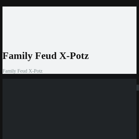
Home
Casinos
Bonis
Slots
Entwickler
News
Family Feud X-Potz
Family Feud X-Potz
Suchen
Neue Casinos