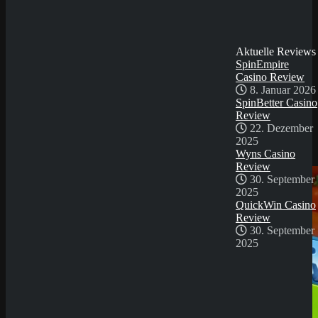
QuickWin Casino
Review
30. September
2025
Aktuelle Reviews
SpinEmpire
Casino Review
8. Januar 2026
SpinBetter Casino
Review
22. Dezember
2025
Wyns Casino
Demo Spiel
Review
30. September
2025
QuickWin Casino
Review
30. September
2025