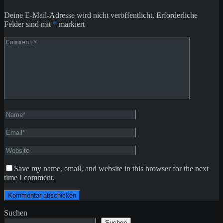
Deine E-Mail-Adresse wird nicht veröffentlicht.
Erforderliche
Felder sind mit
*
markiert
Save my name, email, and website in this browser for the next
time I comment.
Suchen
Suchen