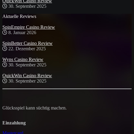
QuickWin Casino Review
30. September 2025
Aktuelle Reviews
SpinEmpire Casino Review
8. Januar 2026
SpinBetter Casino Review
22. Dezember 2025
Wyns Casino Review
30. September 2025
QuickWin Casino Review
30. September 2025
Glücksspiel kann süchtig machen.
Einzahlung
Mastercard