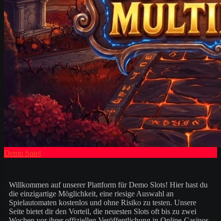
Demo Spiel
Willkommen auf unserer Plattform für Demo Slots! Hier hast du
die einzigartige Möglichkeit, eine riesige Auswahl an
Spielautomaten kostenlos und ohne Risiko zu testen. Unsere
Seite bietet dir den Vorteil, die neuesten Slots oft bis zu zwei
Wochen vor ihrer offiziellen Veröffentlichung in Online-Casinos