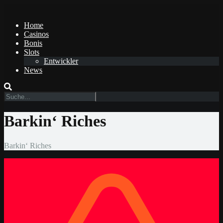
Home
Casinos
Bonis
Slots
Entwickler
News
Barkin‘ Riches
Barkin‘ Riches