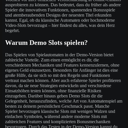
ausprobieren zu können. Das bedeutet, dass du früher als andere
Spieler die innovativen Funktionen, spannenden Bonusspiele
und atemberaubenden Designs der neuesten Titel erkunden
kannst. Egal, ob du klassische Automaten oder hochmoderne
Video-Slots bevorzugst – hier findest du alles, was dein Herz
begehrt.
Warum Demo Slots spielen?
Das Spielen von Spielautomaten in der Demo-Version bietet
zahlreiche Vorteile. Zum einen ermöglicht es dir, die
verschiedenen Mechaniken und Features kennenzulernen, ohne
eigenes Geld einzusetzen. Besonders für Anfänger ist dies eine
große Hilfe, da sie sich so mit den Regeln und Funktionen
vertraut machen können. Aber auch erfahrene Spieler profitieren
davon, da sie neue Strategien entwickeln und verschiedene
Einsatzhöhen testen können, ohne finanzielle Risiken
einzugehen. Darüber hinaus geben Demo Slots dir die
Gelegenheit, herauszufinden, welche Art von Automatenspiel am
besten zu deinem persönlichen Geschmack passt. Manche
Spieler bevorzugen klassische Slots mit wenigen Walzen und
einfachen Symbolen, während andere moderne Slots mit
zahlreichen Features und komplizierten Bonusmechaniken
bevorzugen. Durch das Testen in der Demo-Version kannst du