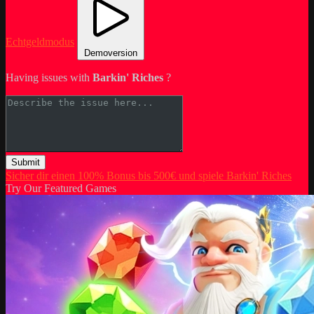
Echtgeldmodus
Demoversion
Having issues with
Barkin' Riches
?
Submit
Sicher dir einen 100% Bonus bis 500€ und spiele Barkin' Riches
Try Our Featured Games