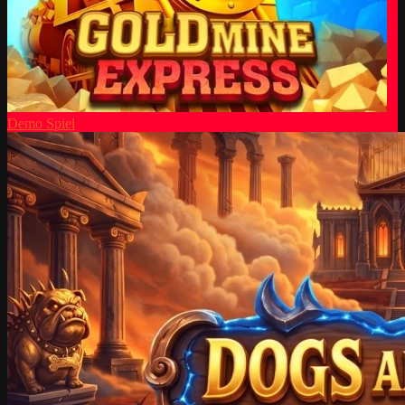
Demo Spiel