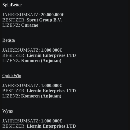
SpinBetter
JAHRESUMSATZ:
20.000.000€
BESITZER:
Sprut Group B.V.
LIZENZ:
Curacao
Betista
JAHRESUMSATZ:
1.000.000€
BESITZER:
Liernin Enterprises LTD
LIZENZ:
Komoren (Anjouan)
QuickWin
JAHRESUMSATZ:
1.000.000€
BESITZER:
Liernin Enterprises LTD
LIZENZ:
Komoren (Anjouan)
Wyns
JAHRESUMSATZ:
1.000.000€
BESITZER:
Liernin Enterprises LTD