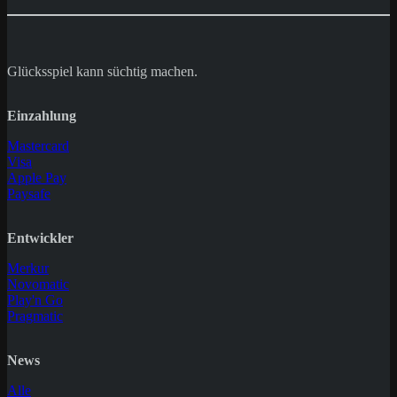
Glücksspiel kann süchtig machen.
Einzahlung
Mastercard
Visa
Apple Pay
Paysafe
Entwickler
Merkur
Novomatic
Play'n Go
Pragmatic
News
Alle