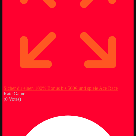
Sicher dir einen 100% Bonus bis 500€ und spiele Ace Race
Rate Game
(
0
Votes)