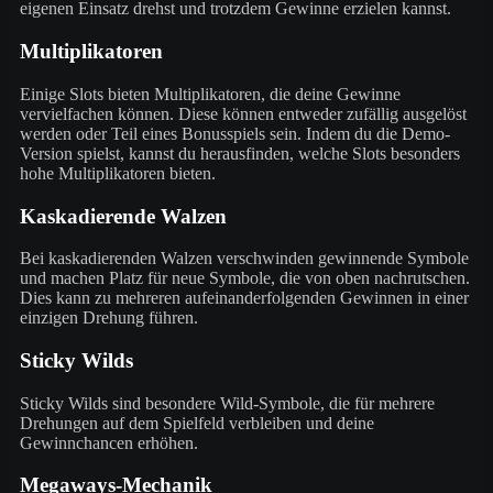
eigenen Einsatz drehst und trotzdem Gewinne erzielen kannst.
Multiplikatoren
Einige Slots bieten Multiplikatoren, die deine Gewinne
vervielfachen können. Diese können entweder zufällig ausgelöst
werden oder Teil eines Bonusspiels sein. Indem du die Demo-
Version spielst, kannst du herausfinden, welche Slots besonders
hohe Multiplikatoren bieten.
Kaskadierende Walzen
Bei kaskadierenden Walzen verschwinden gewinnende Symbole
und machen Platz für neue Symbole, die von oben nachrutschen.
Dies kann zu mehreren aufeinanderfolgenden Gewinnen in einer
einzigen Drehung führen.
Sticky Wilds
Sticky Wilds sind besondere Wild-Symbole, die für mehrere
Drehungen auf dem Spielfeld verbleiben und deine
Gewinnchancen erhöhen.
Megaways-Mechanik