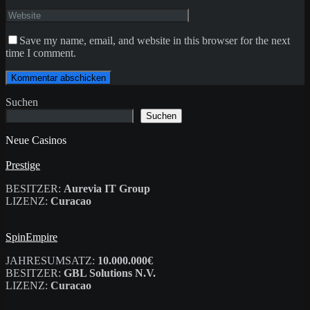
Save my name, email, and website in this browser for the next
time I comment.
Suchen
Suchen
Neue Casinos
Prestige
BESITZER:
Aurevia IT Group
LIZENZ:
Curacao
SpinEmpire
JAHRESUMSATZ:
10.000.000€
BESITZER:
GBL Solutions N.V.
LIZENZ:
Curacao