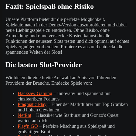
Fazit: Spielspaß ohne Risiko
Unsere Plattform bietet dir die perfekte Möglichkeit,
Spielautomaten in der Demo-Version auszuprobieren und dabei
neue Lieblingsspiele zu entdecken. Ohne Risiko, ohne
Anmeldung und ohne versteckte Kosten kannst du alle
Funktionen der neuesten Slots testen und dich optimal auf echtes
Spielvergnügen vorbereiten. Probiere es aus und entdecke die
spannenden Welten der Slots!
Die besten Slot-Provider
Wir bieten dir eine breite Auswahl an Slots von führenden
Providern der Branche. Entdecke Spiele von:
Hacksaw Gaming
– Innovativ und spannend mit
einzigartigen Features.
Pragmatic Play
– Einer der Marktführer mit Top-Grafiken
und hohen Gewinnen.
NetEnt
– Klassiker wie Starburst und Gonzo's Quest
warten auf dich.
Play'n GO
– Perfekte Mischung aus Spielspaß und
großartigen Boni.