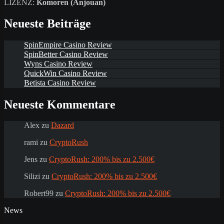
LIZENZ:
Komoren (Anjouan)
Neueste Beiträge
SpinEmpire Casino Review
SpinBetter Casino Review
Wyns Casino Review
QuickWin Casino Review
Betista Casino Review
Neueste Kommentare
Alex
zu
Dazard
rami
zu
CryptoRush
Jens
zu
CryptoRush: 200% bis zu 2.500€
Silizi
zu
CryptoRush: 200% bis zu 2.500€
Robert99
zu
CryptoRush: 200% bis zu 2.500€
News