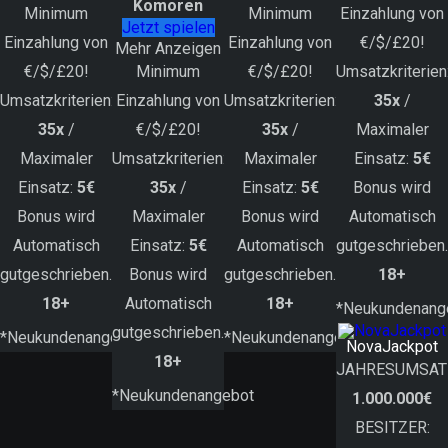
Komoren
Minimum
Minimum
Einzahlung von
Jetzt spielen
Einzahlung von
Einzahlung von
€/$/£20!
Mehr Anzeigen
€/$/£20!
Minimum
€/$/£20!
Umsatzkriterien
Umsatzkriterien:
Einzahlung von
Umsatzkriterien:
35x
/
35x
/
€/$/£20!
35x
/
Maximaler
Maximaler
Umsatzkriterien:
Maximaler
Einsatz:
5€
Einsatz:
5€
35x
/
Einsatz:
5€
Bonus wird
Bonus wird
Maximaler
Bonus wird
Automatisch
Automatisch
Einsatz:
5€
Automatisch
gutgeschrieben.
gutgeschrieben.
Bonus wird
gutgeschrieben.
18+
18+
Automatisch
18+
*Neukundenang
gutgeschrieben.
*Neukundenangebot
*Neukundenangebot
NovaJackpot
18+
JAHRESUMSAT
*Neukundenangebot
1.000.000€
BESITZER: