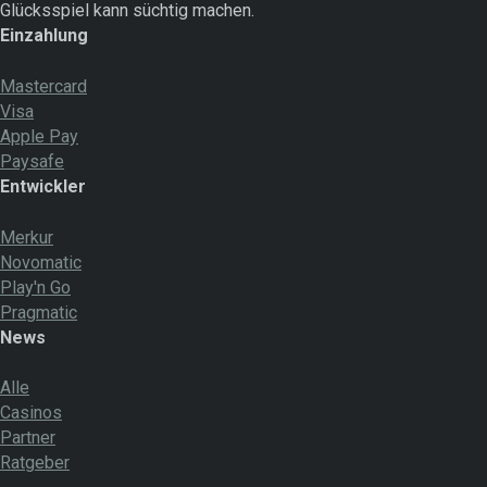
Glücksspiel kann süchtig machen.
Einzahlung
Mastercard
Visa
Apple Pay
Paysafe
Entwickler
Merkur
Novomatic
Play'n Go
Pragmatic
News
Alle
Casinos
Partner
Ratgeber