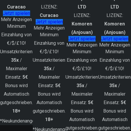
Curacao
LIZENZ:
LTD
LTD
Jetzt spielen
Curacao
LIZENZ:
LIZENZ:
Mehr Anzeigen
Jetzt spielen
Komoren
Komoren
Minimum
Mehr Anzeigen
(Anjouan)
(Anjouan)
Einzahlung von
Minimum
Jetzt spielen
Jetzt spielen
€/$/£10!
Einzahlung von
Mehr Anzeigen
Mehr Anzeigen
Umsatzkriterien:
€/$/£10!
Minimum
Minimum
35x
/
Umsatzkriterien:
Einzahlung von
Einzahlung von
Maximaler
35x
/
€/$/£10!
€/$/£10!
Einsatz:
5€
Maximaler
Umsatzkriterien:
Umsatzkriterien
Bonus wird
Einsatz:
5€
35x
/
35x
/
Automatisch
Bonus wird
Maximaler
Maximaler
gutgeschrieben.
Automatisch
Einsatz:
5€
Einsatz:
5€
18+
gutgeschrieben.
Bonus wird
Bonus wird
18+
Automatisch
Automatisch
*Neukundenangebot
gutgeschrieben.
gutgeschrieben.
*Neukundenangebot