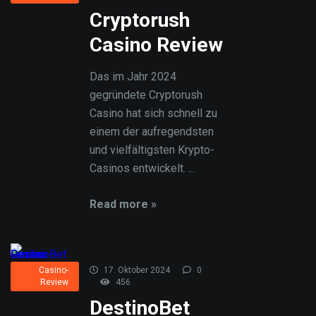
Cryptorush
Casino Review
Das im Jahr 2024
gegründete Cryptorush
Casino hat sich schnell zu
einem der aufregendsten
und vielfältigsten Krypto-
Casinos entwickelt. ...
Read more »
Casino-
17. Oktober 2024
0
Review
456
DestinoBet