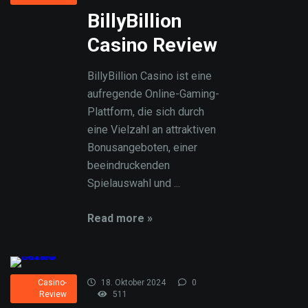
BillyBillion
Casino Review
BillyBillion Casino ist eine
aufregende Online-Gaming-
Plattform, die sich durch
eine Vielzahl an attraktiven
Bonusangeboten, einer
beeindruckenden
Spielauswahl und ...
Read more »
Casino-
18. Oktober 2024
0
Review
511