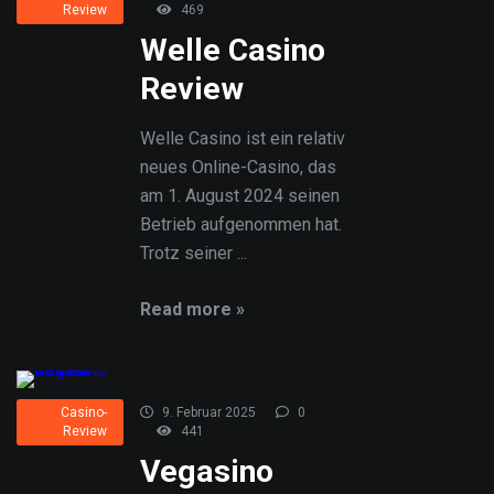
Review
469
Welle Casino
Review
Welle Casino ist ein relativ
neues Online-Casino, das
am 1. August 2024 seinen
Betrieb aufgenommen hat.
Trotz seiner ...
Read more »
Casino-
9. Februar 2025
0
Review
441
Vegasino