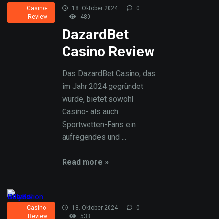
Casino-
18. Oktober 2024
0
Review
480
DazardBet
Casino Review
Das DazardBet Casino, das
im Jahr 2024 gegründet
wurde, bietet sowohl
Casino- als auch
Sportwetten-Fans ein
aufregendes und ...
Read more »
Casino-
18. Oktober 2024
0
Review
533