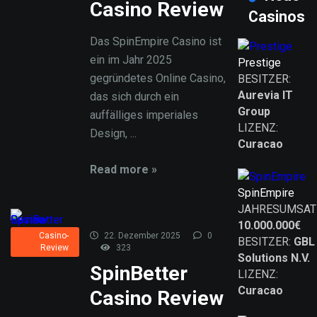
Casino Review
Casinos
Das SpinEmpire Casino ist
ein im Jahr 2025
Prestige
gegründetes Online Casino,
BESITZER:
Aurevia IT
das sich durch ein
Group
auffälliges imperiales
LIZENZ:
Design, ...
Curacao
Read more »
SpinEmpire
JAHRESUMSAT
10.000.000€
Casino-
22. Dezember 2025
0
BESITZER:
GBL
Review
323
Solutions N.V.
SpinBetter
LIZENZ:
Curacao
Casino Review