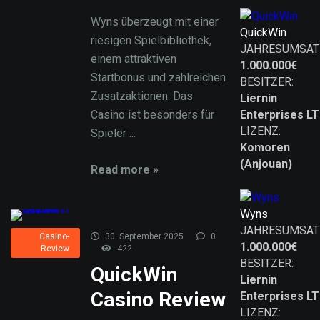
Wyns überzeugt mit einer
QuickWin
riesigen Spielbibliothek,
JAHRESUMSAT
einem attraktiven
1.000.000€
Startbonus und zahlreichen
BESITZER:
Zusatzaktionen. Das
Liernin
Casino ist besonders für
Enterprises L
LIZENZ:
Spieler ...
Komoren
(Anjouan)
Read more »
Wyns
JAHRESUMSAT
Casino-
30. September 2025
0
1.000.000€
Review
422
BESITZER:
QuickWin
Liernin
Casino Review
Enterprises L
LIZENZ: