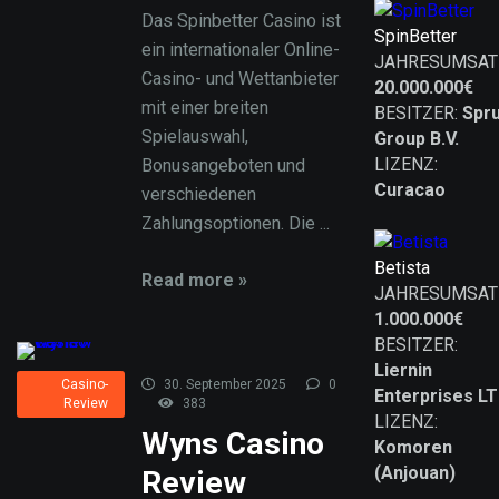
Das Spinbetter Casino ist
SpinBetter
ein internationaler Online-
JAHRESUMSAT
Casino- und Wettanbieter
20.000.000€
mit einer breiten
BESITZER:
Spru
Spielauswahl,
Group B.V.
LIZENZ:
Bonusangeboten und
Curacao
verschiedenen
Zahlungsoptionen. Die ...
Betista
Read more »
JAHRESUMSAT
1.000.000€
BESITZER:
Liernin
Casino-
30. September 2025
0
Enterprises L
Review
383
LIZENZ:
Wyns Casino
Komoren
(Anjouan)
Review