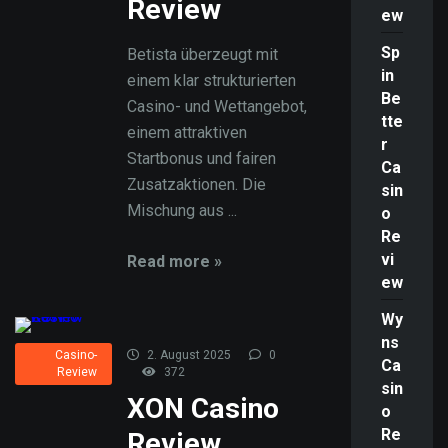
Review
ew
Sp
Betista überzeugt mit
in
einem klar strukturierten
Be
Casino- und Wettangebot,
tte
einem attraktiven
r
Startbonus und fairen
Ca
Zusatzaktionen. Die
sin
Mischung aus ...
o
Re
vi
Read more »
ew
Wy
ns
Casino-
2. August 2025
0
Ca
Review
372
sin
XON Casino
o
Re
Review