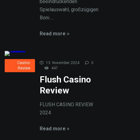
beeindruckenden
Spielauswahl, großzügigen
Boni ...
Read more »
Casino-
13. November 2024
0
Review
447
Flush Casino
Review
FLUSH CASINO REVIEW
2024
Read more »