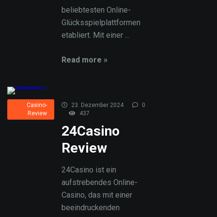
beliebtesten Online-
Glücksspielplattformen
etabliert. Mit einer ...
Read more »
Casino-
23. Dezember 2024
0
Review
437
24Casino
Review
24Casino ist ein
aufstrebendes Online-
Casino, das mit einer
beeindruckenden