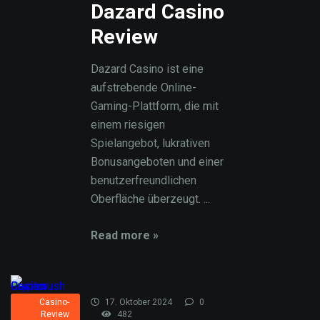
Dazard Casino
Review
Dazard Casino ist eine
aufstrebende Online-
Gaming-Plattform, die mit
einem riesigen
Spielangebot, lukrativen
Bonusangeboten und einer
benutzerfreundlichen
Oberfläche überzeugt. ...
Read more »
Casino-
17. Oktober 2024
0
Review
482