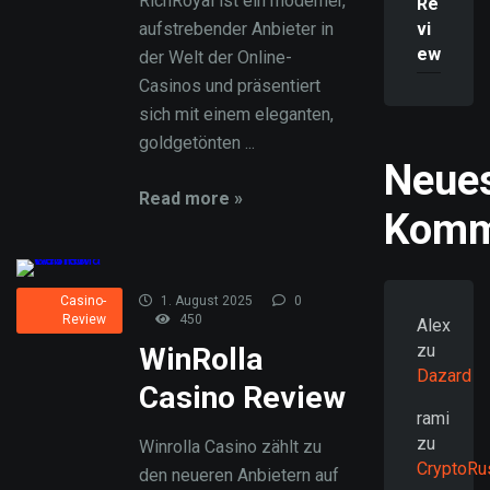
RichRoyal ist ein moderner,
Re
vi
aufstrebender Anbieter in
ew
der Welt der Online-
Casinos und präsentiert
sich mit einem eleganten,
goldgetönten ...
Neue
Read more »
Komm
Casino-
1. August 2025
0
Review
450
Alex
zu
WinRolla
Dazard
Casino Review
rami
zu
Winrolla Casino zählt zu
CryptoRu
den neueren Anbietern auf