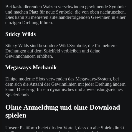
Bei kaskadierenden Walzen verschwinden gewinnende Symbole
und machen Platz für neue Symbole, die von oben nachrutschen.
Dies kann zu mehreren aufeinanderfolgenden Gewinnen in einer
einzigen Drehung führen.
Sticky Wilds
Sticky Wilds sind besondere Wild-Symbole, die für mehrere
Drehungen auf dem Spielfeld verbleiben und deine
Gewinnchancen erhöhen.
Megaways-Mechanik
Einige moderne Slots verwenden das Megaways-System, bei
dem sich die Anzahl der Gewinnlinien mit jeder Drehung ändern
kann. Dies sorgt für ein dynamisches und abwechslungsreiches
Spielerlebnis.
Ohne Anmeldung und ohne Download
spielen
Unsere Plattform bietet dir den Vorteil, dass du alle Spiele direkt