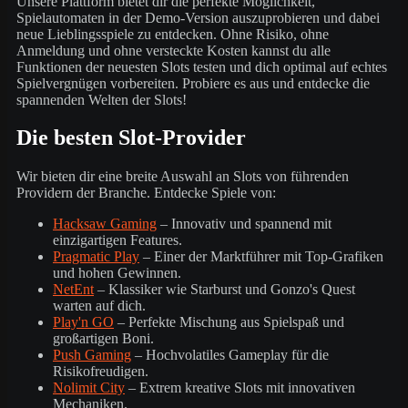
Unsere Plattform bietet dir die perfekte Möglichkeit,
Spielautomaten in der Demo-Version auszuprobieren und dabei
neue Lieblingsspiele zu entdecken. Ohne Risiko, ohne
Anmeldung und ohne versteckte Kosten kannst du alle
Funktionen der neuesten Slots testen und dich optimal auf echtes
Spielvergnügen vorbereiten. Probiere es aus und entdecke die
spannenden Welten der Slots!
Die besten Slot-Provider
Wir bieten dir eine breite Auswahl an Slots von führenden
Providern der Branche. Entdecke Spiele von:
Hacksaw Gaming
– Innovativ und spannend mit
einzigartigen Features.
Pragmatic Play
– Einer der Marktführer mit Top-Grafiken
und hohen Gewinnen.
NetEnt
– Klassiker wie Starburst und Gonzo's Quest
warten auf dich.
Play'n GO
– Perfekte Mischung aus Spielspaß und
großartigen Boni.
Push Gaming
– Hochvolatiles Gameplay für die
Risikofreudigen.
Nolimit City
– Extrem kreative Slots mit innovativen
Mechaniken.