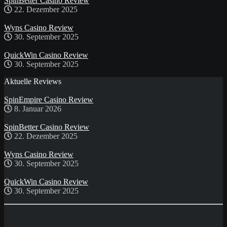
SpinBetter Casino Review
22. Dezember 2025
Wyns Casino Review
30. September 2025
QuickWin Casino Review
30. September 2025
Aktuelle Reviews
SpinEmpire Casino Review
8. Januar 2026
SpinBetter Casino Review
22. Dezember 2025
Wyns Casino Review
30. September 2025
QuickWin Casino Review
30. September 2025