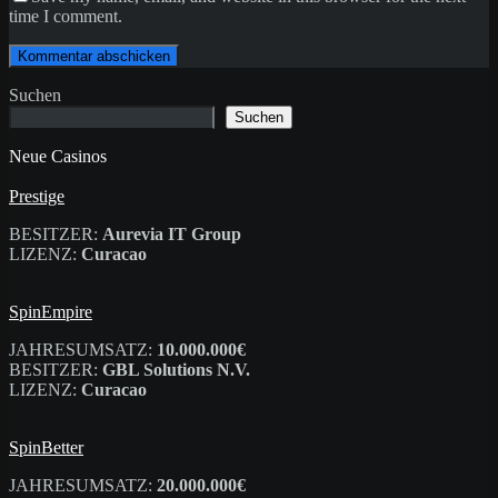
time I comment.
Suchen
Suchen
Neue Casinos
Prestige
BESITZER:
Aurevia IT Group
LIZENZ:
Curacao
SpinEmpire
JAHRESUMSATZ:
10.000.000€
BESITZER:
GBL Solutions N.V.
LIZENZ:
Curacao
SpinBetter
JAHRESUMSATZ:
20.000.000€