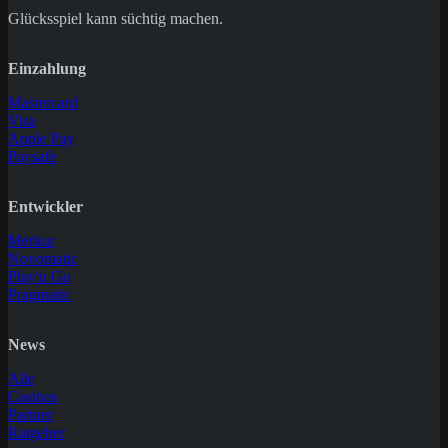
Glücksspiel kann süchtig machen.
Einzahlung
Mastercard
Visa
Apple Pay
Paysafe
Entwickler
Merkur
Novomatic
Play'n Go
Pragmatic
News
Alle
Casinos
Partner
Ratgeber