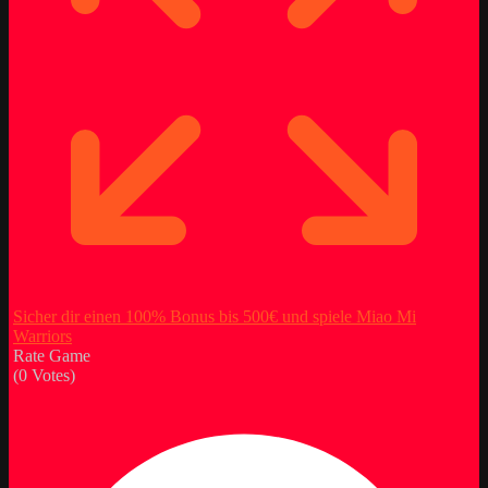
Sicher dir einen 100% Bonus bis 500€ und spiele Miao Mi
Warriors
Rate Game
(
0
Votes)