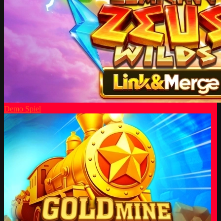
Demo Spiel