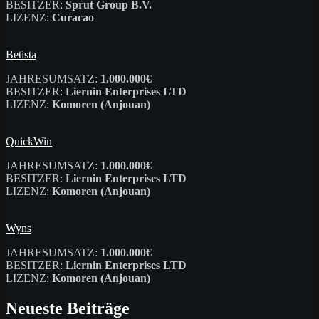
BESITZER:
Sprut Group B.V.
LIZENZ:
Curacao
Betista
JAHRESUMSATZ:
1.000.000€
BESITZER:
Liernin Enterprises LTD
LIZENZ:
Komoren (Anjouan)
QuickWin
JAHRESUMSATZ:
1.000.000€
BESITZER:
Liernin Enterprises LTD
LIZENZ:
Komoren (Anjouan)
Wyns
JAHRESUMSATZ:
1.000.000€
BESITZER:
Liernin Enterprises LTD
LIZENZ:
Komoren (Anjouan)
Neueste Beiträge