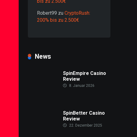
bis zu 2.500€
Robert99
zu
CryptoRush:
200% bis zu 2.500€
News
SpinEmpire Casino
Review
8. Januar 2026
SpinBetter Casino
Review
22. Dezember 2025