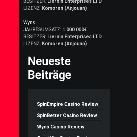
BESITZER:
Liernin Enterprises LTD
LIZENZ:
Komoren (Anjouan)
Wyns
JAHRESUMSATZ:
1.000.000€
BESITZER:
Liernin Enterprises LTD
LIZENZ:
Komoren (Anjouan)
Neueste
Beiträge
SpinEmpire Casino Review
SpinBetter Casino Review
Wyns Casino Review