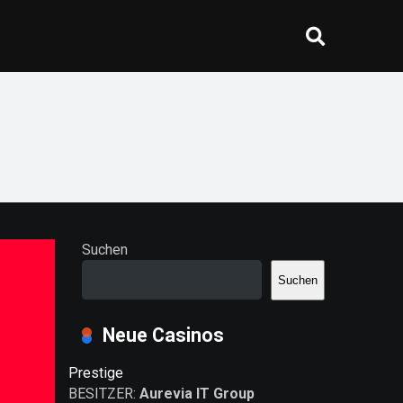
Suchen
Suchen
Neue Casinos
Prestige
BESITZER:
Aurevia IT Group