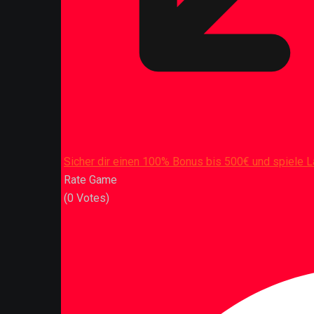
Sicher dir einen 100% Bonus bis 500€ und spiele L
Rate Game
(
0
Votes)