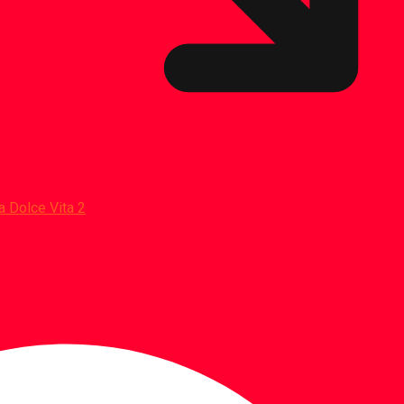
a Dolce Vita 2