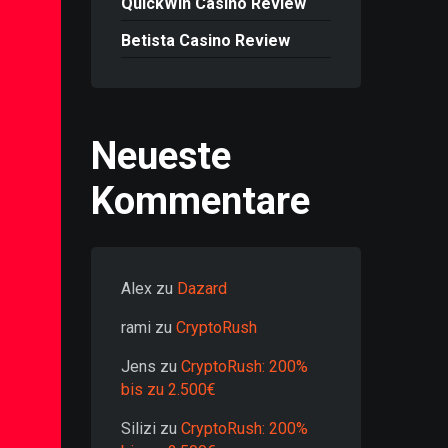
QuickWin Casino Review
Betista Casino Review
Neueste
Kommentare
Alex
zu
Dazard
rami
zu
CryptoRush
Jens
zu
CryptoRush: 200%
bis zu 2.500€
Silizi
zu
CryptoRush: 200%