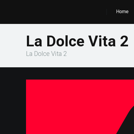
Home
La Dolce Vita 2
La Dolce Vita 2