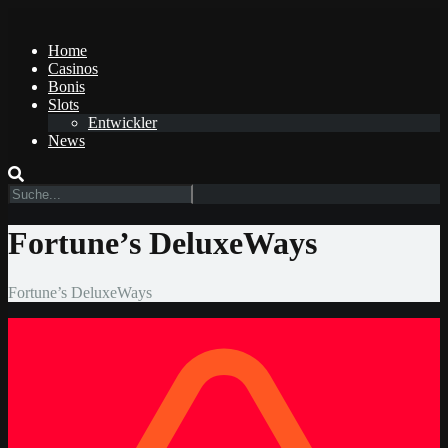
Home
Casinos
Bonis
Slots
Entwickler
News
Fortune’s DeluxeWays
Fortune’s DeluxeWays