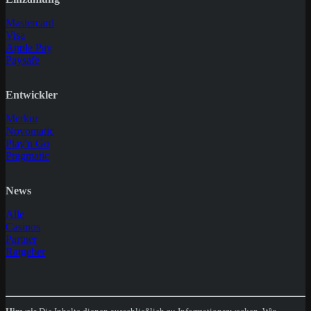
Mastercard
Visa
Apple Pay
Paysafe
Entwickler
Merkur
Novomatic
Play'n Go
Pragmatic
News
Alle
Casinos
Partner
Ratgeber