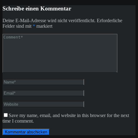
Schreibe einen Kommentar
Deine E-Mail-Adresse wird nicht veröffentlicht.
Erforderliche
Felder sind mit
*
markiert
Save my name, email, and website in this browser for the next
time I comment.