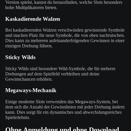
Version spielst, kannst du herausfinden, welche Slots besonders
hohe Multiplikatoren bieten.
Kaskadierende Walzen
Bei kaskadierenden Walzen verschwinden gewinnende Symbole
und machen Platz für neue Symbole, die von oben nachrutschen.
Dies kann zu mehreren aufeinanderfolgenden Gewinnen in einer
einzigen Drehung führen.
Sticky Wilds
Sticky Wilds sind besondere Wild-Symbole, die für mehrere
Drehungen auf dem Spielfeld verbleiben und deine
Gewinnchancen erhöhen.
Megaways-Mechanik
Einige moderne Slots verwenden das Megaways-System, bei
dem sich die Anzahl der Gewinnlinien mit jeder Drehung ändern
kann. Dies sorgt für ein dynamisches und abwechslungsreiches
Spielerlebnis.
Ohne Anmeldung und ohne Download