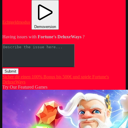
Echtgeldmodus
Demoversion
Having issues with
Fortune's DeluxeWays
?
Submit
Sicher dir einen 100% Bonus bis 500€ und spiele Fortune's
DeluxeWays
Try Our Featured Games