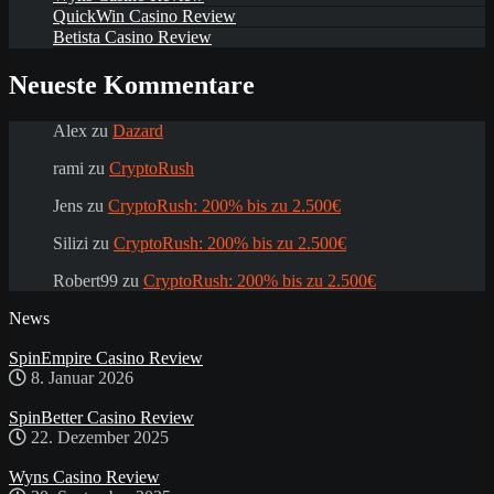
QuickWin Casino Review
Betista Casino Review
Neueste Kommentare
Alex
zu
Dazard
rami
zu
CryptoRush
Jens
zu
CryptoRush: 200% bis zu 2.500€
Silizi
zu
CryptoRush: 200% bis zu 2.500€
Robert99
zu
CryptoRush: 200% bis zu 2.500€
News
SpinEmpire Casino Review
8. Januar 2026
SpinBetter Casino Review
22. Dezember 2025
Wyns Casino Review