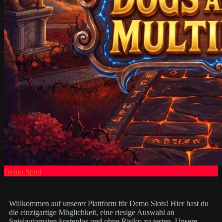
Demo Spiel
Willkommen auf unserer Plattform für Demo Slots! Hier hast du
die einzigartige Möglichkeit, eine riesige Auswahl an
Spielautomaten kostenlos und ohne Risiko zu testen. Unsere