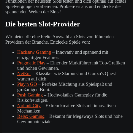
Funktionen der neuesten Slots testen und dich optimal auf echtes
Spielvergnügen vorbereiten. Probiere es aus und entdecke die
spannenden Welten der Slots!
Die besten Slot-Provider
Wir bieten dir eine breite Auswahl an Slots von führenden
Providern der Branche. Entdecke Spiele von:
Hacksaw Gaming
– Innovativ und spannend mit
einzigartigen Features.
Pragmatic Play
– Einer der Marktführer mit Top-Grafiken
und hohen Gewinnen.
NetEnt
– Klassiker wie Starburst und Gonzo's Quest
warten auf dich.
Play'n GO
– Perfekte Mischung aus Spielspaß und
großartigen Boni.
Push Gaming
– Hochvolatiles Gameplay für die
Risikofreudigen.
Nolimit City
– Extrem kreative Slots mit innovativen
Mechaniken.
Relax Gaming
– Bekannt für Megaways-Slots und hohe
Gewinnpotenziale.