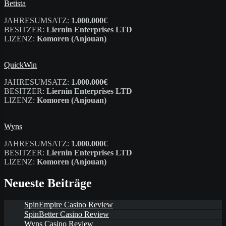
Betista
JAHRESUMSATZ:
1.000.000€
BESITZER:
Liernin Enterprises LTD
LIZENZ:
Komoren (Anjouan)
QuickWin
JAHRESUMSATZ:
1.000.000€
BESITZER:
Liernin Enterprises LTD
LIZENZ:
Komoren (Anjouan)
Wyns
JAHRESUMSATZ:
1.000.000€
BESITZER:
Liernin Enterprises LTD
LIZENZ:
Komoren (Anjouan)
Neueste Beiträge
SpinEmpire Casino Review
SpinBetter Casino Review
Wyns Casino Review