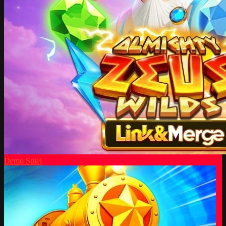
Demo Spiel