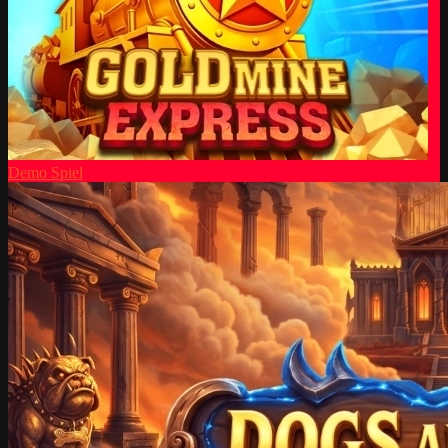
Demo Spiel