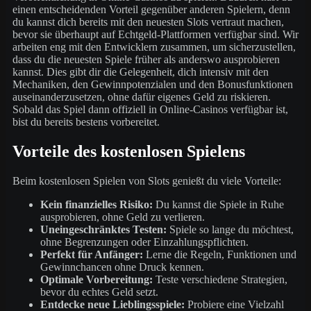
einen entscheidenden Vorteil gegenüber anderen Spielern, denn
du kannst dich bereits mit den neuesten Slots vertraut machen,
bevor sie überhaupt auf Echtgeld-Plattformen verfügbar sind. Wir
arbeiten eng mit den Entwicklern zusammen, um sicherzustellen,
dass du die neuesten Spiele früher als anderswo ausprobieren
kannst. Dies gibt dir die Gelegenheit, dich intensiv mit den
Mechaniken, den Gewinnpotenzialen und den Bonusfunktionen
auseinanderzusetzen, ohne dafür eigenes Geld zu riskieren.
Sobald das Spiel dann offiziell in Online-Casinos verfügbar ist,
bist du bereits bestens vorbereitet.
Vorteile des kostenlosen Spielens
Beim kostenlosen Spielen von Slots genießt du viele Vorteile:
Kein finanzielles Risiko:
Du kannst die Spiele in Ruhe
ausprobieren, ohne Geld zu verlieren.
Uneingeschränktes Testen:
Spiele so lange du möchtest,
ohne Begrenzungen oder Einzahlungspflichten.
Perfekt für Anfänger:
Lerne die Regeln, Funktionen und
Gewinnchancen ohne Druck kennen.
Optimale Vorbereitung:
Teste verschiedene Strategien,
bevor du echtes Geld setzt.
Entdecke neue Lieblingsspiele:
Probiere eine Vielzahl