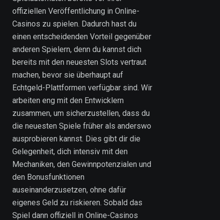
offiziellen Veröffentlichung in Online-
Casinos zu spielen. Dadurch hast du
einen entscheidenden Vorteil gegenüber
anderen Spielern, denn du kannst dich
bereits mit den neuesten Slots vertraut
machen, bevor sie überhaupt auf
Echtgeld-Plattformen verfügbar sind. Wir
arbeiten eng mit den Entwicklern
zusammen, um sicherzustellen, dass du
die neuesten Spiele früher als anderswo
ausprobieren kannst. Dies gibt dir die
Gelegenheit, dich intensiv mit den
Mechaniken, den Gewinnpotenzialen und
den Bonusfunktionen
auseinanderzusetzen, ohne dafür
eigenes Geld zu riskieren. Sobald das
Spiel dann offiziell in Online-Casinos