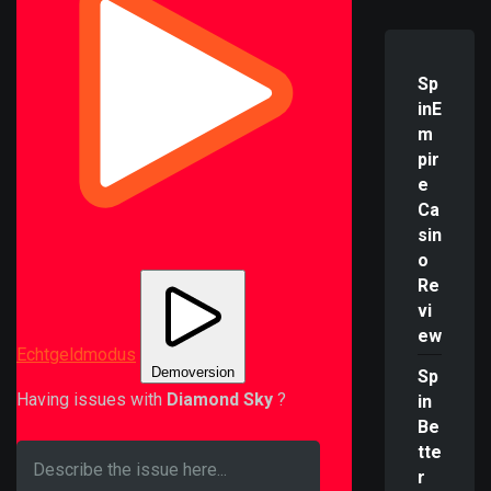
Sp
inE
m
pir
e
Ca
sin
o
Re
vi
ew
Echtgeldmodus
Demoversion
Sp
Having issues with
Diamond Sky
?
in
Be
tte
r