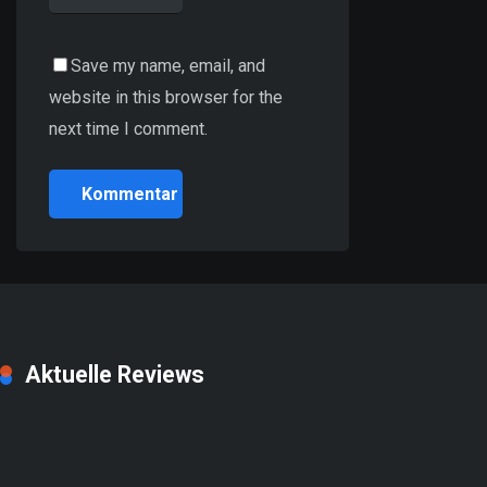
Save my name, email, and
website in this browser for the
next time I comment.
Aktuelle Reviews
SpinEmpire
SpinBetter
Wyns
Casino
Casino
Casino
Review
Review
Review