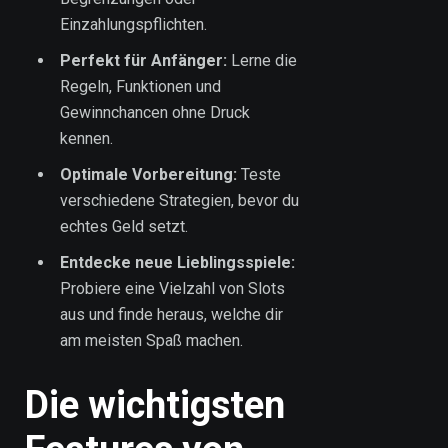
Einzahlungspflichten.
Perfekt für Anfänger:
Lerne die
Regeln, Funktionen und
Gewinnchancen ohne Druck
kennen.
Optimale Vorbereitung:
Teste
verschiedene Strategien, bevor du
echtes Geld setzt.
Entdecke neue Lieblingsspiele:
Probiere eine Vielzahl von Slots
aus und finde heraus, welche dir
am meisten Spaß machen.
Die wichtigsten