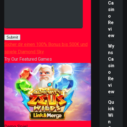
Ca
sin
o
Re
vi
ew
Submit
Sicher dir einen 100% Bonus bis 500€ und
Wy
spiele Diamond Sky
ns
Ca
Try Our Featured Games
sin
o
Re
vi
ew
Qu
ick
Wi
n
Demo Spiel