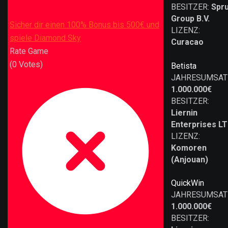
BESITZER:
Spru
Group B.V.
Sicher dir einen 100% Bonus bis 500€ und
LIZENZ:
spiele Diamond Sky
Curacao
Rate Game
(
0
Votes)
Betista
JAHRESUMSAT
1.000.000€
BESITZER:
Liernin
Enterprises L
LIZENZ:
Komoren
(Anjouan)
QuickWin
JAHRESUMSAT
1.000.000€
BESITZER: