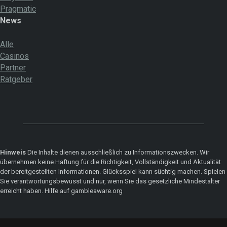
Pragmatic
News
Alle
Casinos
Partner
Ratgeber
Hinweis
Die Inhalte dienen ausschließlich zu Informationszwecken. Wir
übernehmen keine Haftung für die Richtigkeit, Vollständigkeit und Aktualität
der bereitgestellten Informationen. Glücksspiel kann süchtig machen. Spielen
Sie verantwortungsbewusst und nur, wenn Sie das gesetzliche Mindestalter
erreicht haben. Hilfe auf gambleaware.org