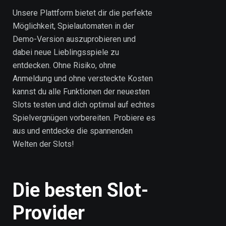
Unsere Plattform bietet dir die perfekte
Möglichkeit, Spielautomaten in der
Demo-Version auszuprobieren und
dabei neue Lieblingsspiele zu
entdecken. Ohne Risiko, ohne
Anmeldung und ohne versteckte Kosten
kannst du alle Funktionen der neuesten
Slots testen und dich optimal auf echtes
Spielvergnügen vorbereiten. Probiere es
aus und entdecke die spannenden
Welten der Slots!
Die besten Slot-
Provider