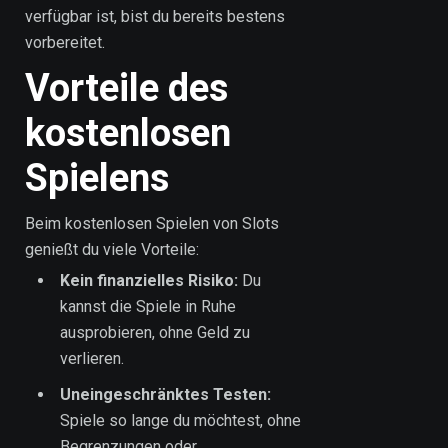
verfügbar ist, bist du bereits bestens
vorbereitet.
Vorteile des
kostenlosen
Spielens
Beim kostenlosen Spielen von Slots
genießt du viele Vorteile:
Kein finanzielles Risiko:
Du
kannst die Spiele in Ruhe
ausprobieren, ohne Geld zu
verlieren.
Uneingeschränktes Testen:
Spiele so lange du möchtest, ohne
Begrenzungen oder