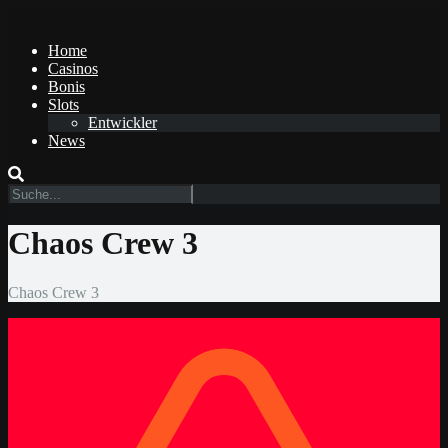
Home
Casinos
Bonis
Slots
Entwickler
News
Chaos Crew 3
Chaos Crew 3