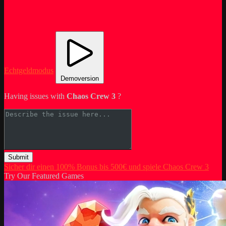
Echtgeldmodus
Demoversion
Having issues with
Chaos Crew 3
?
Submit
Sicher dir einen 100% Bonus bis 500€ und spiele Chaos Crew 3
Try Our Featured Games