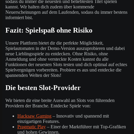
sodass du immer die neuesten und beliebtesten Titel spielen
kannst. Wir halten dich zudem über kommende
Neuerscheinungen auf dem Laufenden, sodass du immer bestens
informiert bist.
Fazit: Spielspaß ohne Risiko
Unsere Plattform bietet dir die perfekte Möglichkeit,
Spielautomaten in der Demo-Version auszuprobieren und dabei
neue Lieblingsspiele zu entdecken. Ohne Risiko, ohne
Anmeldung und ohne versteckte Kosten kannst du alle
Funktionen der neuesten Slots testen und dich optimal auf echtes
Spielvergnügen vorbereiten. Probiere es aus und entdecke die
spannenden Welten der Slots!
Die besten Slot-Provider
Wir bieten dir eine breite Auswahl an Slots von führenden
Providern der Branche. Entdecke Spiele von:
Hacksaw Gaming
– Innovativ und spannend mit
einzigartigen Features.
Pragmatic Play
– Einer der Marktführer mit Top-Grafiken
und hohen Gewinnen.