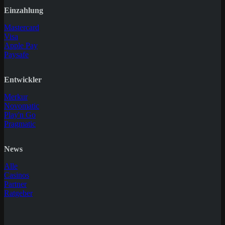
Einzahlung
Mastercard
Visa
Apple Pay
Paysafe
Entwickler
Merkur
Novomatic
Play'n Go
Pragmatic
News
Alle
Casinos
Partner
Ratgeber