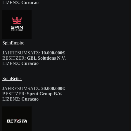
LIZENZ:
Curacao
SpinEmpire
JAHRESUMSATZ:
10.000.000€
BESITZER:
GBL Solutions N.V.
LIZENZ:
Curacao
SpinBetter
JAHRESUMSATZ:
20.000.000€
BESITZER:
Sprut Group B.V.
LIZENZ:
Curacao