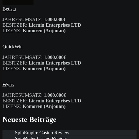
Betista
JAHRESUMSATZ:
1.000.000€
BESITZER:
Liernin Enterprises LTD
LIZENZ:
Komoren (Anjouan)
QuickWin
JAHRESUMSATZ:
1.000.000€
BESITZER:
Liernin Enterprises LTD
LIZENZ:
Komoren (Anjouan)
Wyns
JAHRESUMSATZ:
1.000.000€
BESITZER:
Liernin Enterprises LTD
LIZENZ:
Komoren (Anjouan)
Neueste Beiträge
SpinEmpire Casino Review
SpinBetter Casino Review