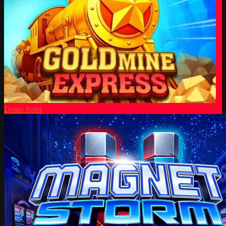
Demo Spiel