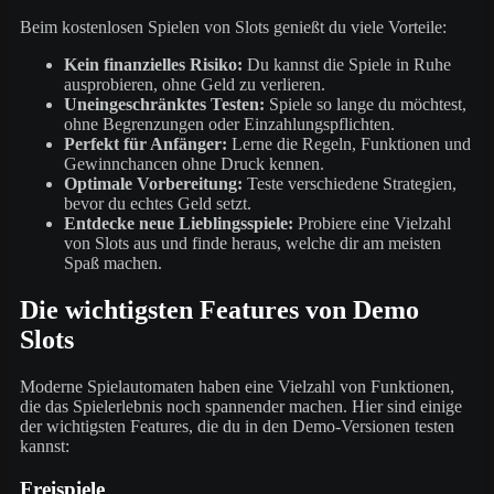
Beim kostenlosen Spielen von Slots genießt du viele Vorteile:
Kein finanzielles Risiko:
Du kannst die Spiele in Ruhe
ausprobieren, ohne Geld zu verlieren.
Uneingeschränktes Testen:
Spiele so lange du möchtest,
ohne Begrenzungen oder Einzahlungspflichten.
Perfekt für Anfänger:
Lerne die Regeln, Funktionen und
Gewinnchancen ohne Druck kennen.
Optimale Vorbereitung:
Teste verschiedene Strategien,
bevor du echtes Geld setzt.
Entdecke neue Lieblingsspiele:
Probiere eine Vielzahl
von Slots aus und finde heraus, welche dir am meisten
Spaß machen.
Die wichtigsten Features von Demo
Slots
Moderne Spielautomaten haben eine Vielzahl von Funktionen,
die das Spielerlebnis noch spannender machen. Hier sind einige
der wichtigsten Features, die du in den Demo-Versionen testen
kannst:
Freispiele