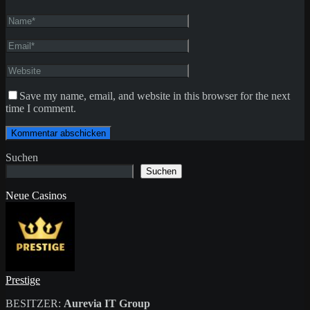
Save my name, email, and website in this browser for the next
time I comment.
Suchen
Suchen
Neue Casinos
Prestige
BESITZER:
Aurevia IT Group