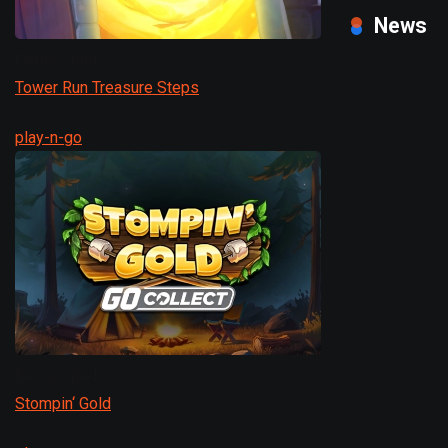
News
Demo Spiel
Tower Run Treasure Steps
play-n-go
Demo Spiel
Stompin‘ Gold