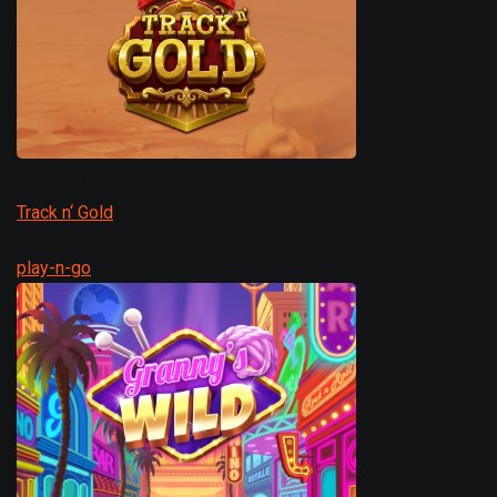
Demo Spiel
Track n‘ Gold
play-n-go