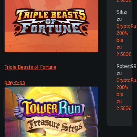
2.500€
Silizi
zu
CryptoRu
200%
bis
zu
2.500€
Demo Spiel
Robert99
Triple Beasts of Fortune
zu
CryptoRu
play-n-go
200%
bis
zu
2.500€