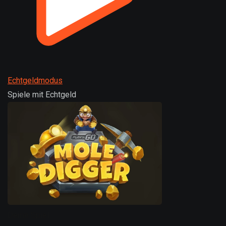
Echtgeldmodus
Spiele mit Echtgeld
Demo Spiel