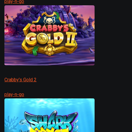
play-n-go
Demo Spiel
Crabby’s Gold 2
play-n-go