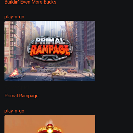
Buildin‘ Even More Bucks
play-n-go
Demo Spiel
Primal Rampage
play-n-go