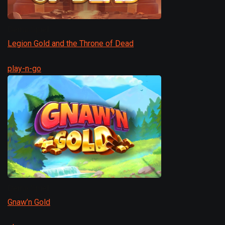
Demo Spiel
Legion Gold and the Throne of Dead
play-n-go
Demo Spiel
Gnaw’n Gold