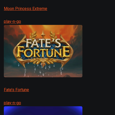
Demo Spiel
Moon Princess Extreme
play-n-go
Demo Spiel
Fate’s Fortune
play-n-go